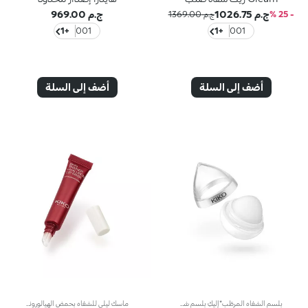
ج.م 1026.75
ج.م 969.00
- 25 %
ج.م 1369.00
+1
001
+1
001
أضف إلى السلة
أضف إلى السلة
بلسم الشفاه المرطّب*إليكِ بلسم شفاه مرطّباً* بعطر فاكهي لطيفمفعول المنتج:يدلّل الشفاه ويحافظ على ترطيبها لساعات طويلة.مزايا المنتج:- يتمتّع بقوام كريمي معزز بعطرٍ لطيف، كما يزخر بزبدة الشيا وزيت الجوجوبا وزيت اللوز، فينساب بسلاسة على الشفاه ويمنحها راحة فورية؛- يتمتّع بتأثير* مرطّب مثبت: يزيد الترطيب بنسبة 27% في غضون 30 دقيقة من تطبيقه، و17% بعد 8 ساعات، و17% بعد 28 يوماً من الاستخدام؛- يحافظ على نعومة الشفاه من الصباح حتّى المساء، ويمكن إعادة تطبيقه عدّة مرات خلال اليوم، كما يحلو حمله معك أثناء التنقّل؛- يمتاز بتصميم فريد على شكل قطرة، فيتكيّف بسلاسة مع الشفاه لتطبيق سهل وممتع ومتجانس.
ماسك ليلي للشفاه بحمض الهيالورونيكمفعول المنتج:يدلل الشفاه إذ يرطّبها* ويعزّز اكتنازها** عند استيقاظك.مزايا المنتج: - تمّ تعزيز تركيبته بحمض الهيالورونيك وماء زهر البرتقال والريسفيراترول؛ - يتمتّع بقوام خفيف وحريري شبيه بالموس، تمتصّه البشرة بسلاسة وسرعة عند تطبيقه؛ - يعزّز الشفاه بشعور مريح فوري.