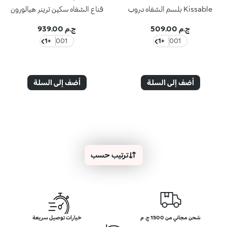
Kissable بلسم الشفاه دروب
قناع الشفاه سكين ترينر هيالورون
ج.م 509.00
ج.م 939.00
+1
001
+1
001
أضف إلى السلة
أضف إلى السلة
ترتيب حسب
شحن مجاني من 1500 ج. م
خيارات توصيل سريعة