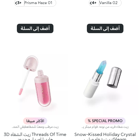
+3
01 Prisma Haze
+4
02 Vanilla
أضف إلى السلة
أضف إلى السلة
SPECIAL PROMO %
الأكثر مبيعًا
زيت شفاه فريد من نوعه. قوام مبتكر يذوب بسلاسة على الشفاه، يتحول من صلب إلى كريمي، ليمنح أقصى درجات الراحة وجمالاً لا محدوداً. شفاه مدلّلة ولمسة نهائية متألقة.لماذا ستحبينه:- قوام يلمع كالثلج تحت أشعة الشمس، مبهر من اللمسة الأولى ويتحول من صلب إلى سائل عند التطبيق- عبير مذهل، فاخر وأصيل يجمع بين الملح والثلج- غير لزج وبلمسة نهائية شفافة ومضيئة- تصميم أنيق بألوان باستيلية أصبح أيقوني بفضل النقوش البارزة المستوحاة من ندف الثلج الدقيقة ورأس على شكل ماسة
زيت مرطّب ومغذٍّ للشفاهطبّقي المنتج مباشرة على شفتيك لتغذيتهما وتزيينهما بلمسة لامعة.منتج مُختبر من قبل أطباء الجلد *خاضع لاختبار سريري وأساسي دلالي
Snow-Kissed Holiday Crystal
Threads Of Time زيت الشفاه 3D
Gleam زيت شفاه صلب
هايدرا إصدار محدود