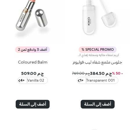
SPECIAL PROMO %
أضف 3 وادفع ثمن 2
كريم لشفاه مثاليّة وممتلئة يُغذّي الشفاه ويُرطّبها ويُعيد الحيوية إلى لونها الطبيعي. يتمتّع هذا المنتج بتركيبة مميّزة معزّزة بزيت السمسم وكريات حمض الهيالورونيك لتاثير يعزّز حجم الشفاه ويضفي اللمعان عليها، ويرطبها ويعيد تحديد شكلها. تمّ إرفاق المنتج بأداة تطبيق مخملية، فيذوب قوامه الناعم والمغلّف على الشفاه بسهولة تامة لتعزيز شكلها. يتوفّر في 3 ألوان: شفاف - إعادة الحيوية إلى لون الشفاه الطبيعي: 01 Tutu rose - يُضفي لمسة ملوّنة مميّزة على الشفاه 02 Organza sky - يُعزّز جمال ابتسامتك، لتبدو أسنانك أكثر بياضاً بفضل الألوان الداخلية الزرقاء الناعمة في التركيبة.
جلوس ملمع شفاه ليب فوليوم
Coloured Balm
ج.م 384.50
ج.م 509.00
- 50 %
ج.م 769.00
+4
02 Vanilla
+1
001 Transparent
أضف إلى السلة
أضف إلى السلة