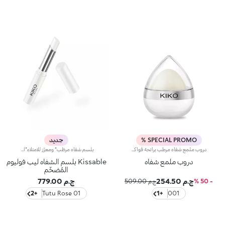
SPECIAL PROMO %
جديد
دروب ملمع شفاه مرطب برائحة فواكه.مثالي ل:العناية بالشفاه ومنحها ترطيباً طويل الأمد.ما يميزه:- قوامه الكريمي المعطر برائحة لطيفة، المدعم بزبدة الشيا، الجوجوبا وزيت اللوز، ينزلق على الشفاه ويعطيها راحة فورية؛- يترك الشفاه ناعمة من الصباح إلى المساء، يمكن تطبيقه عدة مرات خلال اليوم وهو مثالي لأخذه معك في الحقيبة؛- التصميم الجميل على شكل دمعة يتلاءم تماماً مع الشفاه ويسمح بتطبيق سهل ومتساوٍ للمنتج.تم اختباره طبياً تحت إشراف أطباء الجلد
بلسم شفاه مرطّب* ومعزّز للامتلاء*اختبري تجربة عناية متكاملة لشفتيك، تمنحهما ترطيباً* عميقاً وتعزّز امتلاءهما*، مع لمسة نهائية ناعمة.مواصفات المنتج:- تزخر التركيبة بالببتيدات والمنثول وحمض الهيالورونيك وزبدة الشيا وخلاصة توت العليق، لتأثير منعش بعمق ومعزّز لامتلاء الشفاه- يضفي القوام الكريمي الناعم لمسة امتلاء ونعومة وطراوة على الشفاه، ويهيّئها لتطبيق المكياج- يتمتّع بتصميم رفيع يتيح لك اتباع شكل الشفاه بشكل مثالي لتطبيق لا تشوبه شائبةفعالية مُثبتة:- زيادة الترطيب بنسبة 25% بعد 15 دقيقة من تطبيق المنتج*- زيادة امتلاء الشفاه بنسبة 14% بعد 15 دقيقة من تطبيق المنتج*- 90% من المتطوعات لاحظنَ نعومة فورية عند تطبيق المنتج**- 85% من المتطوعات لاحظنَ سلاسة فورية عند تطبيق المنتج**
دروب ملمع شفاه
Kissable بلسم الشفاه ليب فوليوم
المُضخّم
ج.م 254.50
ج.م 779.00
- 50 %
ج.م 509.00
+2
01 Tutu Rose
+1
001