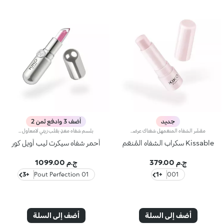
جديد
أضف 3 وادفع ثمن 2
مقشّر الشفاه المنعّمهل شفتاك عرضة للتشقّق؟ استخدمي مقشّراً لطيفاً لاستعادة نعومتهما وإشراقهما.مواصفات المنتج:- تحتوي التركيبة على جزيئات دقيقة مميزة تقشّر الشفاه بلطف، كما تزخر بحمض الهيالورونيك وزبدة الشيا وخلاصة توت العليق الإيطالي- يتمتع المنتج بقوام ناعم ينساب بسهولة على البشرة ليعزّز شعورها بالراحة- يأتي بتصميم عملي على شكل إصبع، يسمح بتطبيقه بسلاسة على الشفاه، لتقشيرها في مناطق محددة بدقة وفعاليةفعالية مُثبتة:- تخفيف خشونة البشرة بنسبة 12% بعد 28 يوماً من تطبيق المنتج*- 80% من المتطوعات لاحظنَ سلاسة إضافية عند تطبيق المنتج**- 85% من المتطوعات لاحظنَ انخفاضاً في مظهر التشققات بعد 28 يوماً من تطبيق المنتج**
بلسم شفاه مغذٍ بقلب زيتي لامعأول بلسم في السوق بقلب زيت شفاه نشط، يقدم طريقة جديدة للعناية بشفتيك. ملمسه الفريد يذوب عند ملامسة الشفاه، مما يترك شعورًا بالراحة التامة. ستحبينه لأن: -تركيبة ثورية وتكنولوجيا حاصلة على براءة اختراع، مع قلب زيت شفاه نشط مرئي داخل العصا -الحجاب الخفيف من اللون يوفر لمسة نهائية ثلاثية الأبعاد -يوفر حساسية غير مسبوقة متوفر في ثلاثة أشكال لتلبية كل حاجة، لشفاه مدللة دائمًا: -HYDRA KISS - مهدئ مع البابونج والصبار اللمسة المهدئة للشفاه التي تحتاج إلى النعومة -POUT PERFECTION - تنعيم مع الببتيدات وفيتامين C لشفاه ناعمة جدًا ومثالية -COCOAQUAKE - مغذي مع حمض الهيالورونيك وزيت اللوز الحلو لشفاه حريرية، مغذية ومشرقة
Kissable سكراب الشفاه المُنعّم
أحمر شفاه سيكرت ليب أويل كور
ج.م 379.00
ج.م 1099.00
+3
01 Pout Perfection
+1
001
أضف إلى السلة
أضف إلى السلة