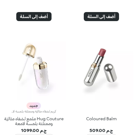
أضف إلى السلة
أضف إلى السلة
جديد
كريم لشفاه مثاليّة وممتلئة بلمسة لامعةنقدّم لكِ أحد مستحضرات KIKO MILANO الأكثر مبيعاً بنسخة استثنائية محدودة الإصدار. اكتشفي هذا الكريم الذي يمنح الشفاه مظهراً أكثر امتلاءً* ويغمرها بالترطيب والنعومة. تألّقي بشفاه أكثر امتلاءً وترطيباً من التمريرة الأولى.مزايا المنتج:- يتمتّع بتركيبة معزّزة بزيت السمسم وحمض الهيالورونيك- يمتاز بقوام سلس وناعمٍ- يُرطّب* الشفاه ويُعزّز امتلاءها*، ويُحسّن مظهرها، مع الحدّ من مظهر الخطوط الرفيعة*- أداة تطبيق عملية مزوّدة برأس مخملي لتطبيق دقيق وسريع
Coloured Balm
Hug Couture ملمع لشفاه مثاليّة
وممتلئة بلمسة لامعة
ج.م 509.00
ج.م 1099.00