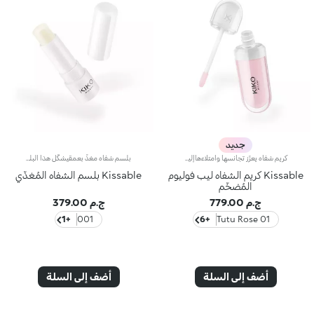
جديد
كريم شفاه يعزّز تجانسها وامتلاءهاإليك كريماً يرطّب* الشفاه ويعزّز تجانسها وامتلاءها**، ليحسّن مظهرها بشكلٍ ملحوظ ويمنحها نعومة وإشراقاً واضحَين.يتميّز بتركيبة سلسة فائقة النعومة لا تُقاوم، وقد أصبح من المنتجات الأكثر مبيعاً بفضل قدرته على تجميل الشفاه ومنحها مظهراً أكثر امتلاءً ونعومةً وإشراقاً بشكلٍ فوري.علاج بفعالية مثبتة يعزز تجانس الشفاه:- يوفّر ترطيباً فائقاً* في أي وقت، مع إحساس مميز بالانتعاش- يحسّن قوام الشفاه***- يتمتّع بلمسة مشرقة طبيعية- يساعد في الحدّ من ظهور الخطوط الرفيعة مع مرور الوقت*- يحمي* حاجز البشرة الطبيعي- يتمتّع بقوام شاعري غني لضمان أقصى درجات الراحة- مصنوع في إيطالياترطيب تشعرين به بشكلٍ واضحزيادة فورية بنسبة 22% في الترطيب*حجم أكبر بشكلٍ ملحوظظهرت الزيادة في الامتلاء بشكلٍ ملحوظ على 80% من المتطوعات**مكوّنات عناية بالبشرة يمكنك الاعتماد عليهاتخفيف مظهر التجاعيد بنسبة 5% بعد 56 يوماً***تركيبة بقوام بلسمي تنساب بسلاسة على البشرة، تمّ تعزيزها بـ:- خلاصة توت العليق الإيطالي- حمض الهيالورونيك- زبدة الشيالوحة ألوان لمختلف الحالات والأذواقلوحة ألوان تلائم مختلف المناسبات. تركيبة مميزة لجميع الحالات، معززة بمكونات أساسية مميزة:لون Magnolia إن كنت تميلين إلى إطلالة ناعمةلون White Mulberry إن كنتِ تفضّلين توهجاً أكثر إشراقاًلون Blueberry إن كنتِ تحتاجين إلى شحنة من الطاقة الإيجابيةلون Peach إن كنتِ تشعرين بفيض من الحيويةلون Cherry إن كنتِ تتميلين إلى الهدوء والراحةلون Porcelain Flower إن كنتِ تريدين التألق بإشراقٍ لافتٍ
بلسم شفاه مغذٍّ بعمقيشكّل هذا البلسم خطوة أساسية لا غنى عنها لتغذية الشفاه وترطيبها* بعمق.مواصفات المنتج:- يتمتّع بتركيبة غنية معززة بزبدة الشيا وحمض الهيالورونيك وخلاصة توت العليق الإيطالي- يمتاز بقوام ناعم يغلّف الشفاه ويتغلغل فيها ليغذيها بعمق ويمنحها إحساساً فريداً بالانتعاش*- يفوح منه عطر زهري رقيق آسرفعالية مُثبتة:- 70% من المتطوعات لاحظنَ سلاسة إضافية عند تطبيق المنتج**- تخفيف خشونة البشرة بنسبة 10% بعد 28 يوماً من تطبيق المنتج*- 80% من المتطوعات لاحظنَ نعومة إضافية عند تطبيق المنتج**
Kissable كريم الشفاه ليب فوليوم
Kissable بلسم الشفاه المُغذّي
المُضخّم
ج.م 779.00
ج.م 379.00
+1
001
+6
01 Tutu Rose
أضف إلى السلة
أضف إلى السلة