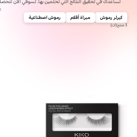
تساعدك في تحقيق النتائج التي تحلمين بها. تسوقي الآن لتحص
ع
كيرلر رموش
مبراة أقلام
رموش اصطناعية
3 منتج(ات)