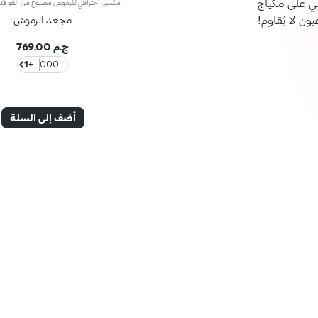
لي على مكياج
يون لا يُقاوم!
مجعد الرموش
ج.م 769.00
+1
000
أضف إلى السلة