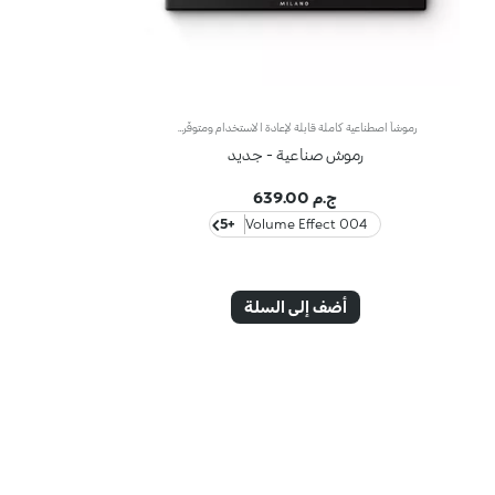
رموشاً اصطناعية كاملة قابلة لإعادة الاستخدام ومتوفّرة بأنواع عدّة لتزيدي بها رموشك كثافةً وتحديداً.صُنعت هذه الرموش من ألياف اصطناعية وتتغنّى بمظهر طبيعي ومتجانس لتزيد نظرتك حدة وجمالاً.تتوفّر في 5 أنواعرموش اصطناعية كاملة كلاسيكية تضفي على رموشك كثافةً وطولاً وتمنحها إطلالة طبيعية تلائم كافة المناسبات -Natural effectرموش اصطناعية فائقة الطول للحصول على نظرة ثاقبة تفيض جاذبية -Lengtheningرموش اصطناعية فردية متوفّرة في 3 أطوال مختلفة لتلبية ذوقك -Clustersرموش اصطناعية فائقة الكثافة لنظرة آسرة-Volumeرموش اصطناعية فائقة الكثافة لمكياج عيون دراماتيكي يخاطب الحواس -Exaggerateتُعتبر هذه الرموش متعدّدة الاستخدامات وتزيد رموشك كثافة وجاذبية لتلبي متطلباتك في مختلف المناسبات.وتتوفّر في باقة واسعة من الأنواع لتمنحك نظرة ثاقبة لا تُقاوم وتحاكي مزاجك.طبّقي الرموش الاصطناعية بواسطة غراء الرموش الاصطناعية من KIKO* (يُباع على حدة):يأتي غراء الرموش الاصطناعي في عبوات صغيرة مرفقة بأداة تطبيق رفيعة لضمان أعلى مستويات الدقة.*منتج مختبر من قبل أطباء الجلد والعيون.
رموش صناعية - جديد
ج.م 639.00
+5
004 Volume Effect
أضف إلى السلة