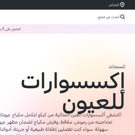
المتاجر
ابحث عن منتج...
احصل على 3 بسعر 2
إكسسوارات
إكسسوارات
للعيون
اكتشفي أكسسوارات العين المثالية من كيكو لتكمل مكياج عيونك
تحتاجينه من رموش، ملاقط، وفرش مكياج لضمان مظهر عي
سهولة. سواء كنتِ تفضلين إطلالة طبيعية أو جريئة، أدواتنا