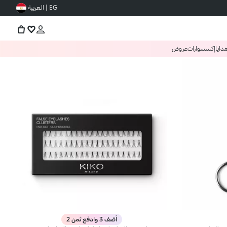
EG | العربية
دايا
إكسسوارات
عروض
أضف 3 وادفع ثمن 2