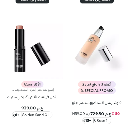
أضف 3 وادفع ثمن 2
الأكثر مبيعًا
إصبع بلاش يعزّز إشراق البشرة. وقد تمّ تعزيز تركيبته بزيت الجوز الأفريقي وخلاصة الفستق الحلبي الملطّفة. فيثبت قوامه الكريمي الناعم على البشرة ليخفي شوائبها، ويمنحها لوناً بارزاً يندمج بسهولة. علاوة على ذلك، يتمتّع بملمس ناعم وتطبيق سهل وعالي الدقّة، لتبدو البشرة مشرقة. يمتاز المنتج بعبوة عصرية ملفتة مزوّدة بغطاء أسود برّاق يعلوه شعار KK. ويأتي على شكل إصبع عملي يسهّل عليك عملية تحديد ملامحك، لتتألّقي بإطلالة بسيطة واحترافية دقيقة في الوقت عينه. منتج مُختبر من قبل أطباء الجلد. لا يؤدّي إلى ظهور الرؤوس السوداء.
SPECIAL PROMO %
بلاش فيلفت تاتش كريمي ستيك
فاونديشن انستامويستشر جلو
ج.م 939.00
ج.م 729.50
- 50 %
ج.م 1459.00
+6
01 Golden Sand
+13
1 R Rose