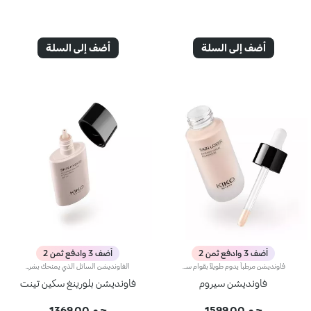
أضف إلى السلة
أضف إلى السلة
أضف 3 وادفع ثمن 2
أضف 3 وادفع ثمن 2
فاونديشن مرطباً يدوم طويلاً بقوام سيروم. يجمع هذا المنتج خصائص السيروم الحسية مع مزايا الفاونديشن المنعّمة ليجعل بشرتك مثالية، كما يساعد في تعزيز تماسكها ومرونتها. مواصفات المنتج: - يتمتّع بتركيبة متطورة معززة بحمض الهيالورونيك والنياسيناميد ومياه الورد - يوفّر ترطيباً فورياً يدوم حتى 8 ساعات - يمتاز بلمسة مشرقة وناعمة تعانق البشرة - يوفّر تغطية متوسّطة للحصول على نتيجة قابلة للتعديل بحسب متطلباتك - يسهل دمجه، فيخفي التغيرات في اللون والشوائب في خطوة واحدة بسيطة - يلائم البشرة الناضجة أيضاً - يضمّ رأس ضخّ ليُخرج الكمية المثالية من المنتج
الفاونديشن السائل الذي يمنحك بشرة مثالية، مع ثبات 24 ساعة، بعامل حماية SPF 30.منتج مثالي يجمع فوائد المكياج والعناية بالبشرة. إليكِ ملوّن وجه بقوام خفيف مع تأثير خافٍ للشوائب لتتألّقي ببشرة مثالية أكثر تجانساً ونعومة**.مواصفات المنتج:- يتمتّع بتركيبة غنيّة بحمض الهيالورونيك والفيتامين إي وخلاصة الرمّان- يتميّز بقوام سائل وخفيف يُدمج بسهولة على البشرة، فيُحسّن مظهرها بشكل فوري- يساعد على حماية البشرة من أشعة الشمس مع عامل حماية SPF 30*- يوفّر تغطية متوسّطة وقابلة للتعديل مع نتيجة استثنائية- يجمع بين قوام منتجات العناية بالبشرة المريح وأداء منتجات الفاونديشن، لتتمتعي ببشرة ناعمة ومتجانسة- يتيح تطبيقاً سهلاً وممتعاً
فاونديشن سيروم
فاونديشن بلورينغ سكين تينت
ج.م 1599.00
ج.م 1369.00