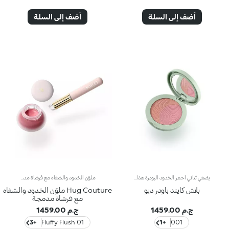
أضف إلى السلة
أضف إلى السلة
يضفي ثنائي أحمر الخدود البودرة هذا دفئًا فوريًا ونحتًا راقيًا بفضل قوامه الحريري ثنائي اللون. تسمح التركيبة القابلة للمزج بنتيجة مخصصة تضيء وتعزز بشرتك. الفوائد: - تركيبة نباتية مستدامة بنسبة 82% غنية بماء زهر البرتقال المستدام وحمض الهيالورونيك وفيتامين سي - 94% من المكونات مشتقة من مواد خام طبيعية المصدر - سهولة المزج للحصول على نتيجة مخصصة - تركيبة لطيفة، مناسبة للبشرة الحساسة - قوام مريح للغاية ينزلق ويندمج مع البشرة، مضيئًا وجهك - علبة قابلة للفصل ومرآة قابلة لإعادة الاستخدام
ملوّن الخدود والشفاه مع فرشاة مدمجةيتميّز هذا المنتج بقوام مرن فائق النعومة، ولون مصمّم لإضفاء لمسة دافئة على الخدود والشفاه بلمسة لونية ناعمة، ويأتي مزوّداً بفرشاة سيليكون مرفقة.مزايا المنتج:- يتمتّع بتركيبة معزّزة بمزيج من البروتينات النباتية المهدرجة وشمع دوّار الشمس- ينساب بسلاسة على البشرة- يمتاز بلمسة نهائية غير لامعة مع تأثير خافٍ للشوائب وقابل للتعزيز لتعديل إطلالتك كما يحلو لك- يُستخدم على الخدود والشفاه للتألّق بإطلالة مونوكرومية فائقة الأناقة- تُوزّع الفرشاة الناعمة المنتج بالتساوي من دون امتصاصه
بلاش كايند باودر ديو
Hug Couture ملوّن الخدود والشفاه
مع فرشاة مدمجة
ج.م 1459.00
ج.م 1459.00
+3
01 Fluffy Flush
+1
001