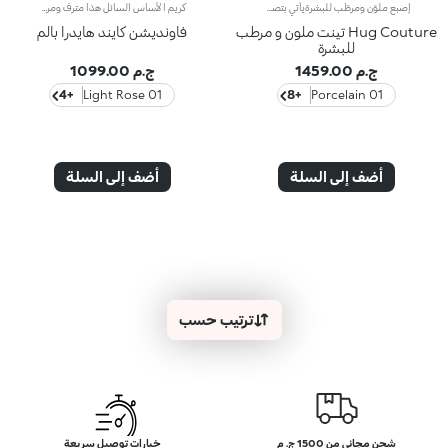
إصبع ملوّن ومرطّب للبشرةيأتي بتصميم على شكل إصبع بتركيبة مرطّبة* وقوام مناشد للحواس ينساب بسلاسة على البشرة، مع لمسة طبيعية. يلبّي ملوّن البشرة هذا كل تطلّعاتكِ، ليعانق بشرتك بلمسة مثالية.مزايا المنتج:يتمتّع بتركيبة معزّزة بحمض الهيالورونيك مع سكوالين نباتيينساب بسلاسة على البشرة ويمنحها شعوراً بالراحة، ليعزّز مظهرها ويحسّنه على الفور.يوفّر تغطية خفيفة إلى متوسّطةيسهل دمجه وتطبيقه على البشرة بفضل تصميمه على شكل إصبع
كريم الأساس السائل هذا مترف ومرطب، يوفر ملمسًا ناعمًا يشبه منتجات العناية بالبشرة ليوحد لون بشرتك للحصول على تشطيب مثالي ومشرق. يوفر تغطية خفيفة إلى متوسطة مع نتيجة قابلة للبناء ومخصصة. الفوائد: تركيبة نباتية مستدامة بنسبة 88% غنية بماء زهر البرتقال المستدام وحمض الهيالورونيك وفيتامين سي 96% من المكونات مشتقة من مواد خام طبيعية المصدر تركيبة لطيفة، مناسبة حتى للبشرة الحساسة قوام مرطب بتشطيب طبيعي وخفيف الوزن ومريح على البشرة تغطية خفيفة إلى متوسطة مع نتيجة قابلة للبناء ومخصصة قدرة على إخفاء تغير اللون والعيوب في خطوة واحدة بسيطة
Hug Couture تينت ملون و مرطب
فاونديشن كايند هايدرا بالم
للبشرة
ج.م 1459.00
ج.م 1099.00
+4
01 Light Rose
+8
01 Porcelain
أضف إلى السلة
أضف إلى السلة
ترتيب حسب
شحن مجاني من 1500 ج. م
خيارات توصيل سريعة