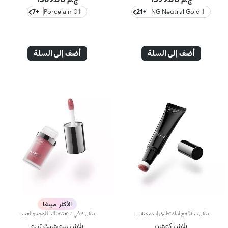
+7
01 Porcelain
+21
1 NG Neutral Gold
أضف إلى السلة
أضف إلى السلة
الأكثر مبيعًا
بلاش سائلاً مع أداة تطبيق إسفنجية. يوفّر لك هذا المنتج جميع مزايا البلاش بسهولة فائقة، إذ يمتاز بتصميم مضغوط فتضفي تركيبته الخفيفة والحسية لمسة لمعان على البشرة. هكذا، يجعل لون البشرة أكثر دفئاً ويبرز ثنايا الوجه مع كلّ تطبيق. مواصفات المنتج: - تنساب تركيبته فائقة النعومة بسلاسة كبيرة على البشرة، وتتغلغل فيها مضفيةً عليها لمسة إشراق بألوان ناعمة وغنية مذهلة - يسهل دمجه للحصول على النتيجة المرجوة - يتميّز بتصميم لا يُقاوم مع أداة تطبيق إسفنجية قابلة للتعديل تتبع ثنايا الوجه لضمان تطبيق مثالي سهل وسريع حتّى أثناء التنقّل
بلاش 3 في 1، يُعدّ مثالياً للوجه والعينين والشفتَين. يضفي هذا البلاش لمسة ألوان مخملية الملمس على البشرة ويزيّن الشفتَين والخدَين بألوان نابضة بالحيوية، كما يمتاز بقوامٍ يخاطب الحواس وتتعدد استخداماته فيصلح لابتكار عددٍ لامتناهٍ من الإطلالات. مواصفات المنتج: - يتمتّع بتركيبة تدوم حتى 8 ساعات - يمتاز بقوام يتغلغل في البشرة وتمتصّه بسهولة، ليضفي عليها لمسة إشراق صحية - يتيح لكِ ابتكار إطلالات مونوكرومية أنيقة، حيث يبرز جمال شفتيك وملامح وجهك بتمريرات خفيفة - يمنحك لمسة طبيعية وغير لامعة رائعة الجمال - يوفّر تغطية متوسّطة إلى كاملة
بلاش كوشن
بلاش سو شيك تريو