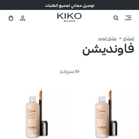
توصيل مجاني لجميع الطلبات
المكياج
مكياج الوجه
فاونديشن
39 منتج(ات)