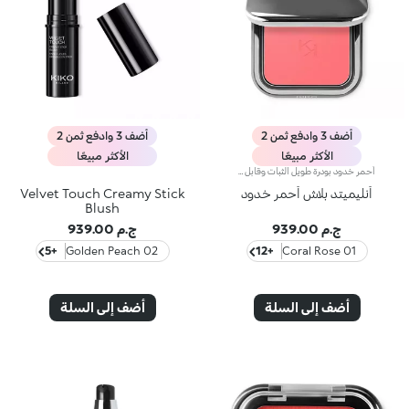
أضف 3 وادفع ثمن 2
أضف 3 وادفع ثمن 2
الأكثر مبيعًا
الأكثر مبيعًا
أحمر خدود بودرة طويل الثبات وقابل للبناءمثالي من أجل:إنعاش البشرة من الصباح حتى الليل مع توهج صحي لا يقاوم.يتميز لأنه:-يتميز بقوام بودرة مضغوطة مخملية فائقة الصباغة تضيف لمسة لون للوجه، تدوم حتى 12 ساعة.-يمتزج على البشرة فوراً، مانحاً شعوراً رائعاً بالراحة.-سهل الدمج، مما يتيح لك بناء اللون من خفيف إلى كثيف حسب الرغبة.-متوفر بتشطيبات مطفية ولامعة.التغليف العملي المزود بمرآة مدمجة يجعله مثالياً لتصحيح المكياج أثناء
أنليميتد بلاش أحمر خدود
Velvet Touch Creamy Stick
Blush
ج.م 939.00
ج.م 939.00
+5
02 Golden Peach
+12
01 Coral Rose
أضف إلى السلة
أضف إلى السلة