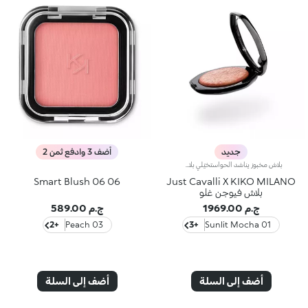
جديد
أضف 3 وادفع ثمن 2
بلاش مخبوز يناشد الحواستخيّلي بلاش مستوحى من ألوان ساعة المغيب الدافئة في إيطاليا… بنعومة البودرة وسلاسة البلسم، يأتي في علبة مميّزة تزيّنها نقشة Just Cavalli الأيقونية المرقّطة، ليمنحك لمسة لونية دافئة تبرز ملامح الوجه وتعزّز إشراقه، ويتوفّر بتدرّجات مشرقة تضفي لمسة من الجرأة على إطلالتك.مواصفات المنتج:- يتمتّع بتركيبة غنيّة بحمض الهيالورونيك وزيت الجوجوبا والفيتامين إي- يتمتّع بقوام ناعم ينساب بسلاسة على البشرة فيمنحها شعوراً مريحاً- يوفّر تأثيراً لونياً مثالياً مع لمسة فائقة الإشراق بفضل تركيبته الغنية باللآلئ العاكسة للضوء- يعبق بعطر جوز الهند الفريد- يأتي بعبوة أنيقة يزيّنها نمط جلود الحيوانات المعروف من Just Cavalli، مع مرآة مدمجة لتزيّني إطلالتك بلمسة دافئة أثناء التنقل- يمكن إزالة المرآة عند نفاد المنتج، واستخدامها لوحدها كقطعة أكسسوار أنيقة يمكنك حملها معك أينما ذهبت
Smart Blush 06 06
Just Cavalli X KIKO MILANO
بلاش فيوجن غلو
ج.م 1969.00
ج.م 589.00
+2
03 Peach
+3
01 Sunlit Mocha
أضف إلى السلة
أضف إلى السلة