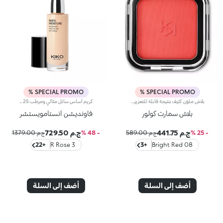
SPECIAL PROMO %
SPECIAL PROMO %
بلاش ملوّن كثيف بنتيجة قابلة للتعزيز.تسمح لك تركيبته بتطبيق اللون بشكل نقي وبنتيجة قابلة للتعزيز، فيما يعزّز قوامه الناعم المبتكر اللون، كما يُمكن دمجه بطريقة مثالية وتطبيقه بكلّ سهولة.تضمن البودرة الدقيقة التطبيق المتجانس وتُسهّل الأصباغ عالية التركيز تطبيق اللون وثباته للحصول على أفضل نتائج.يتوفّر المنتج في 12 لوناً بلمستَين مختلفتَين: ساتانية وغير لامعة، فيُعدّ مناسباً لكافة ألوان البشرة.منتج مُختبر من قبل أطباء الجلد.
كريم أساس سائل مثالي ومرطب SPF 25مثالي من أجل:منح الوجه بشرة متساوية ومشرقة، تمويه العيوب، وتنعيم البشرة مع تأثير بصري مثالي يشبه فلتر الصور الفوتوغرافية.يتميز لأنه:تركيبته المبتكرة الغنية بمستخلص التوت وألوة فيرا مختبرة لترطيب البشرة حتى 24 ساعة-.يمنح لمسة نهائية مشعة وقوام خفيف ومريح يمتص بسرعة-.يمتزج بشكل رائع مع الوجه ليتركه ناعماً ومخملي الملمس-.تغطيته متوسطة ويمكن زيادتها بسهولة حسب الحاجة-.مناسب بشكل خاص للبشرة العادية إلى الجافة-.يحتوي على فلاتر شمسية تساهم في ح
بلاش سمارت كولور
فاونديشن انستامويستشر
ج.م 441.75
ج.م 729.50
- 25 %
ج.م 589.00
- 48 %
ج.م 1379.00
+22
3 R Rose
+3
08 Bright Red
أضف إلى السلة
أضف إلى السلة