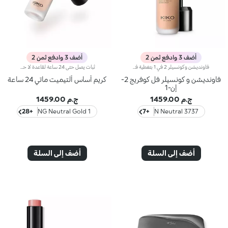
أضف 3 وادفع ثمن 2
أضف 3 وادفع ثمن 2
فاونديشن وكونسيلر 2 في 1 بتغطية فائقة.أخيراً أصبح منتج فاونديشن وكونسيلر الذي يمتاز بتركيبة مبتكرة ذات فعاليّة مزدوجة متوفّراً ضمن مجموعة منتجات علامة KIKO!يُوفّر منتج فاونديشن وكونسيلر 2 في 1 تغطية فائقة ويخفي مظهر شوائب البشرة ويقلّصها (الهالات السوداء، البهتان، الخطوط الرفيعة، وغيرها)، كما يشكّل طبقة واقية للبشرة بتأثير طبيعي مع لمسة ساتانيّة غير لامعة، فيعدّ مثالياً كمنتج أساس لكافّة أنواع المكياج. تحافظ البشرة على نعومتها ومظهرها المثالي طوال اليوم.يمتاز المنتج بقوام كريمي سائل جدّاً يُوفّر شعوراً بالراحة عند تطبيقه كما يضمن تغطية عالية سهلة الدمج لتتألق بإطلالة مثالية.تضمن التركيبة توزيعاً متجانساً للأصباغ، فتُحقّق التغطية الفائقة نتائج رائعة قابلة للتعزيز تثبت بشكل مثالي وتُوفّر تأثيراً لونيّاً كثيفاً.صُممت أداة التطبيق لأداء وظيفتي منتج فاونديشن وكونسيلر 2 في 1 عالي التغطية. فأوّلاً يمكن استخدام رأس أداة التطبيق المدوّر لرتوشة المكياج وللحدّ من مظهر شوائب البشرة وإخفائها، وثانيّاً يمكن تطبيق الفاونديشن ودمجه بواسطة الطرف المسطّح لتغطية كاملة في بضع خطوات.مثالي للبشرة العادية إلى الدهنية.يتوفر في عدّة ألوان تُناسب كافة ألوان البشرة.مختبر من قبل أطباء الجلد والعيون.
ثبات يصل حتى 24 ساعة لقاعدة لا حدود لها، تمامًا مثلك. يوحّد لون البشرة، يقلّل العيوب والتصبغات، ويمنحك قاعدة مثالية تدوم طوال اليوم مع هذا الأساس السائل بمظهر مطفي.أداء فائق:- مقاوم للماء والعرق والرطوبة، لبشرة جاهزة لأي موقف.- قوام مخملي ومقاوم للانتقال، غني بحمض الهيالورونيك يذوب فورًا في البشرة.- تركيبة غير كوميدوجينيك.- راحة قصوى وثبات لا يُضاهى دون تأثير التكتل.- تغطية متوسطة إلى عالية قابلة للبناء، مثالية للتطبيق المتعدد حسب الرغبة.- لا يترك خطوطًا، تجاعيد، تلطيخ أو بقع لون.
فاونديشن و كونسيلر فل كوفريج 2-
كريم أساس ألتيميت ماتي 24 ساعة
إن-1
ج.م 1459.00
ج.م 1459.00
+28
1 NG Neutral Gold
+7
3737 N Neutral
أضف إلى السلة
أضف إلى السلة