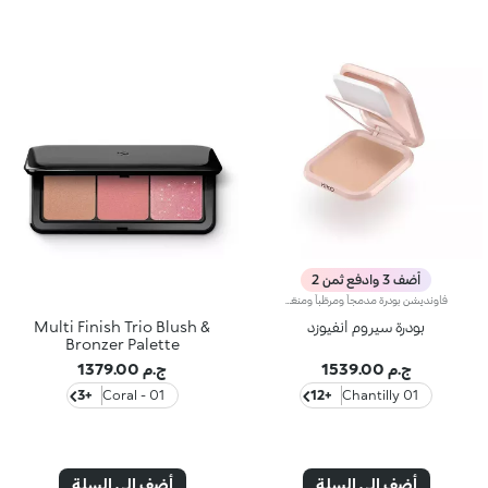
أضف 3 وادفع ثمن 2
فاونديشن بودرة مدمجاً ومرطّباً ومنعّماً للبشرة يمتاز هذا المنتج بقوام خفيف وحسّي لم يسبق له مثيل، حيث يذوب كما الكريم ويتغلغل في البشرة ليعززها بلمسة حريرية ناعمة. كذلك، تمّ تطوير المنتج باستخدام مركبات معززة بتكنولوجيا Liposphere Matrix، توفّر للبشرة راحة استثنائية ويخفي مظهر التجاعيد. مواصفات المنتج: - يتمتّع بتركيبة مطورة معززة بحمض الهيالورونيك وتكنولوجيا Liposphere Matrix وخلاصة الورد - يوفّر ترطيباً يدوم حتى 8 ساعات - يمنحك لمسة طبيعية وغير لامعة - يوفّر تغطية متوسطة قابلة للتعديل - يساعد في تقليص مظهر التجاعيد - يلائم جميع أنواع البشرة، منها البشرة الناضجة - يسهل دمجه، فيخفي التغيرات في اللون والشوائب في خطوة واحدة بسيطة - يضمّ مرآةً وإسفنجة مدمجتَين لتطبيقه ورتوشته أثناء التنقل.
بودرة سيروم انفيوزد
Multi Finish Trio Blush &
Bronzer Palette
ج.م 1539.00
ج.م 1379.00
+3
01 - Coral
+12
01 Chantilly
أضف إلى السلة
أضف إلى السلة