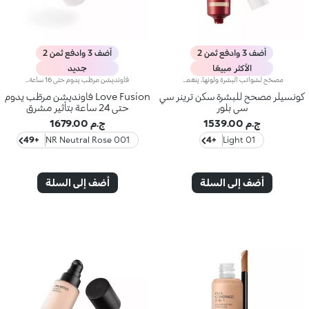
أضف 3 وادفع ثمن 2
أضف 3 وادفع ثمن 2
الأكثر مبيعًا
جديد
مصحّح لشوائب البشرة ولونها، ينعّمها ويجانسها.يمنحك مصحّح شوائب البشرة هذا لوناً متجانساً ونعومة شاملة، وينطوي على كريم CC لتصحيح لون البشرة، كما يتمتّع بقدرة استثنائية على تقليص الشوائب.علاوةً على ذلك، يحتضن برايمر Skin Trainer CC Blur مكوّنات مميّزة تعكس الضوء لتزيد البشرة إشراقاً وتوهّجاً.ويتمتّع بقوام مخملي ولون خفيف، يتوفّر في 4 ألوان ليلبّي احتياجات جميع أنواع البشرة.لا يؤدّي إلى ظهور الرؤوس السوداء.
فاونديشن مرطّب يدوم حتى 16 ساعة بتأثير مشرقتخيّلي تركيبة استثنائية، تجمع منتجات العناية بالبشرة مع المكياج... إنّه فاونديشن Love Fusion، الذي يمنح تأثيراً مثالياً بدون إثقال البشرة.صُمّم هذا المنتج المرطِّب* والمثالي للبشرة في إيطاليا، ويتميّز بتركيبة تحتوي على 96% من مكوّنات طبيعية المصدر، ليمنحك تغطية متوسّطة بلمسة مشرقة، ويسهم في حماية* حاجز البشرة لمدة تصل إلى 24 ساعة.يتميّز هذا المنتج بقوام حريري مريح على البشرة، ويدوم حتى 16 ساعة*، ويوحّد لونها ويعتني بها مع كل تمريرة من دون أن يثقلها، بفضل تركيبته الخفيفة التي تتيح لها التنفّس**.بدءاً من الترطيب* وصولاً إلى التغطية الطبيعية المثالية والتوهّج الإيطالي الفريد، يجمع هذا الفاونديشن كل المزايا التي تنشدينها، ليمنحك قاعدة تجمع بين أداء مُثبت سريرياً ونتيجة بلمسة منعشة طبيعية ستحبّينها.أخيراً، فاونديشن يمكن أن تقعي في حبّهفعالية مثبتة سريرياً- ترطيب لمدة 24 ساعة*- ثبات حتى 16 ساعةً*- تركيبة تسمح للبشرة بالتنفّس**- حماية لحاجز البشرة*- مصنوع في إيطالياتركيبة معزّزة بتقنية LOVE BOND PRO-TECH:- أصباغ تتغلغل في البشرةتوفّر لوناً متجانساً فوراً من خلال اندماجها بانسيابية مع البشرة- محاكي السيليكون النباتيتعمل هذه المذيبات الطبيعية عمل جزيئات السيليكون المتطايرة، فتنرك ملمساً حريرياً وأثراً مميزاًمركّب KIKO LOVE COMPLEX:- تمنح خلاصة الورد البشرة إحساساً مفاجئاً بالراحة المطلقة- يمنح حمض الهيالورونيك ترطيباً يدوم طويلاً- توفّر مياه الشعير العضوية حماية للبشرة ودعماً لحاجزها الطبيعي- يناسب مجموعة واسعة من أنواع البشرة، بما فيها البشرة الحسّاسة، ويتوفّر بتشكيلة واسعة من الدرجات ليساعدك في العثور على الدرجة المثالية لك- يأتي في عبوة زجاجيّة عمليّة وأنيقة بتصميم مدروس إذ زُوّدت برأس ضخّ يوزّع الكمية المناسبة بدقة من دون هدر.
كونسيلر مصحح للبشرة سكن ترينر سي
Love Fusion فاونديشن مرطّب يدوم
سي بلور
حتى 24 ساعة بتأثير مشرق
ج.م 1539.00
ج.م 1679.00
+49
001 NR Neutral Rose
+4
01 Light
أضف إلى السلة
أضف إلى السلة