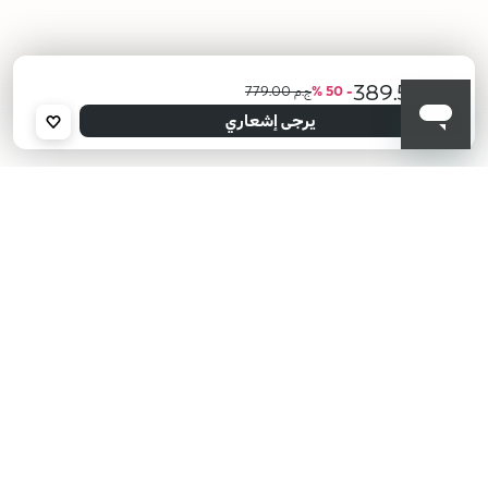
ج.م 389.50
- 50 %
ج.م 779.00
أعلمني عند توفره
يرجى إدخال عنوان بريدك الإلكتروني، وسنرسل لك رسالة عند توفر المنتج.
يرجى إشعاري
عنوان البريد الإلكتروني *
أؤكد أنني قرأت سياسة الخصوصية وأوافق على إرسال بياناتي لتلقي الرسائل
الإعلانية.
سياسة الخصوصية
KIKO هل تبحث عن فعاليات؟
أحدث الأخبار؟ عروض مذهلة؟
اشترك في نشرتنا البريدية!
أدخل بريدك الإلكتروني