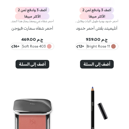
أضف 3 وادفع ثمن 2
أضف 3 وادفع ثمن 2
الأكثر مبيعًا
الأكثر مبيعًا
أحمر خدود بودرة طويل الثبات وقابل للبناءمثالي من أجل:إنعاش البشرة من الصباح حتى الليل مع توهج صحي لا يقاوم.يتميز لأنه:-يتميز بقوام بودرة مضغوطة مخملية فائقة الصباغة تضيف لمسة لون للوجه، تدوم حتى 12 ساعة.-يمتزج على البشرة فوراً، مانحاً شعوراً رائعاً بالراحة.-سهل الدمج، مما يتيح لك بناء اللون من خفيف إلى كثيف حسب الرغبة.-متوفر بتشطيبات مطفية ولامعة.التغليف العملي المزود بمرآة مدمجة يجعله مثالياً لتصحيح المكياج أثناء
أحمر شفاه غنيّ ومغذٍّ.يمتاز هذا المنتج بقوام كريمي يغلّف الشفاه ويمنحها شعوراً بالراحة وينعّمها لوقت طويل.ينساب أحمر الشفاه بسلاسة ويَظهر اللون من التمريرة الأولى.يتوفّر في 36 لوناً فاقعاً تغطية متوسّطة إلى كاملة.منتج مُختبر من قبل أطباء الجلد.
أنليميتد بلاش أحمر خدود
أحمر شفاه سمارت فيوجن
ج.م 939.00
ج.م 469.00
+36
403 Soft Rose
+12
11 Bright Rose
أضف إلى السلة
أضف إلى السلة