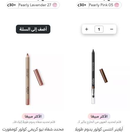
+30
27 Pearly Lavender
+30
05 Pearly Pink
أضف إلى السلة
أضف إلى السلة
الأكثر مبيعًا
الأكثر مبيعًا
قلم لتحديد العيون من الخارج بتأثير كثيف وطويل الثبات ينساب بسلاسة.ينساب قلم تحديد العيون من الخارج بتأثيره الكثيف وطويل الثبات بسلاسة، فيفضي عن لون استثنائي رائع وملمس شبيه بالآيلاينر السائل.ويتمتّع بتركيبة مميزة مقاومة للماء تحافظ على ثباتها حتّى 10 ساعات*، ويمكن دمجها مباشرةً بعد تطبيقها.تنساب التركيبة بمجرّد وضع القلم على الجفن، لتفضي عن خطّ لامع كثيف. ويثبت اللون بسرعة وتوازٍ على الجفن، ليزيّن العيون بلمسة حدّة وعمق. ينطوي المنتج على إسفنجة تطبيق سهلة الاستخدام في أسفله لتسهيل دمج اللون.يتوفّر في 16 لوناً بلمسات مختلفة منها غير اللامعة ومنها اللؤلئية.
قلم تحديد شفاه يدوم طويلاً.إليك قلم شفاه يدوم طويلاً بألوان غنية يُحدّد أطراف شفتيك بدقة،ويمتاز بتركيبة سلسة تنساب على البشرة وتتغلغل فيها بسلاسة. ويُعدّ هذا المنتج مقاوماً للسيلان والماء، كما يُعزّز ثبات أحمر الشفاه من دون تلطّخ.منتج مُختبر من قبل أطباء الجلد.لا يؤدّي إلى ظهور الرؤوس السوداء.
آيلاينر انتنس كولور يدوم طويلا
محدد شفاه نيو كريمي كولور كومفورت