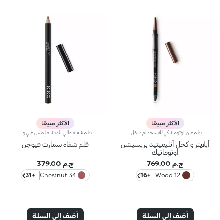
الأكثر مبيعًا
الأكثر مبيعًا
قلم عين أوتوماتيكي للاستخدام داخل العين وخارجهامثالي لتحديد شكل العينين وإبراز النظرة بخطوط دقيقة ومتجانسة، مع ثبات يدوم حتى 24 ساعة.يتميز لأنه:يمنح لوناً فورياً وكثيفاً من أول تمريرة.يتميز بتركيبة ناعمة وكريمية تنساب بسهولة على البشرة، مقاومة للماء والعرق والبخار، وتدوم حتى 24 ساعة.تركيبته مقاومة للتلطخ والانتقال.يمكن دمجه بسهولة وشحذه بفضل أداة الاستخدام متعددة الوظائف المدمجة في الجهة الخلفية.يحتوي على شريط مبطن ناعم لمزيد من الراحة أثناء الاستخدام.متوفر بدرجات متعددة بلمسات نهائية مطفية أو لؤلؤية.
قلم شفاه عالي الدقة. ملمس غني وكريمي؛ يكشف اللون العميق فوراً. ينزلق المنتج بسهولة ونعومة.تركيبته تحسن ثبات أحمر الشفاه.متوفر في 36 لوناً جذاباً. تغطية كاملة.
آيلاينر و كحل أنليميتيد بريسيشن
قلم شفاه سمارت فيوجن
أوتوماتيك
ج.م 769.00
ج.م 379.00
+31
34 Chestnut
+16
12 Wood
أضف إلى السلة
أضف إلى السلة