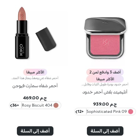
أضف 3 وادفع ثمن 2
الأكثر مبيعًا
أحمر شفاه غنيّ ومغذٍّ.يمتاز هذا المنتج بقوام كريمي يغلّف الشفاه ويمنحها شعوراً بالراحة وينعّمها لوقت طويل.ينساب أحمر الشفاه بسلاسة ويَظهر اللون من التمريرة الأولى.يتوفّر في 36 لوناً فاقعاً تغطية متوسّطة إلى كاملة.منتج مُختبر من قبل أطباء الجلد.
الأكثر مبيعًا
أحمر خدود بودرة طويل الثبات وقابل للبناءمثالي من أجل:إنعاش البشرة من الصباح حتى الليل مع توهج صحي لا يقاوم.يتميز لأنه:-يتميز بقوام بودرة مضغوطة مخملية فائقة الصباغة تضيف لمسة لون للوجه، تدوم حتى 12 ساعة.-يمتزج على البشرة فوراً، مانحاً شعوراً رائعاً بالراحة.-سهل الدمج، مما يتيح لك بناء اللون من خفيف إلى كثيف حسب الرغبة.-متوفر بتشطيبات مطفية ولامعة.التغليف العملي المزود بمرآة مدمجة يجعله مثالياً لتصحيح المكياج أثناء
أحمر شفاه سمارت فيوجن
أنليميتد بلاش أحمر خدود
ج.م 469.00
ج.م 939.00
+36
404 Rosy Biscuit
+12
09 Sophisticated Pink
أضف إلى السلة
أضف إلى السلة