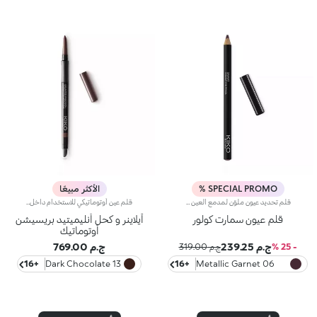
SPECIAL PROMO %
الأكثر مبيعًا
قلم تحديد عيون ملوّن لمدمع العين وخطّ الرموش.إليك قلم تحديد عيون ملوّن لمدمع العين وخطّ الرموش يضمن تطبيق خطّ دقيق ومتجانس بلون كثيف.يمكنك أن ترسمي خطّاً بلون مشرق بكلّ سهولة مع هذا القلم الذي يتمتّع بتركيبة سلسة تنساب بسهولة على كلّ من الجانب العلوي والسفلي لمدمع العين وخطّ الرموش.اختاري ما يحلو لك من بين 16 لوناً رائعاً متوفراً بثلاث لمسات مختلفة وهي غير لامعة، ولؤلئية وميتاليكية.مختبر من قبل أطباء العيون.
قلم عين أوتوماتيكي للاستخدام داخل العين وخارجهامثالي لتحديد شكل العينين وإبراز النظرة بخطوط دقيقة ومتجانسة، مع ثبات يدوم حتى 24 ساعة.يتميز لأنه:يمنح لوناً فورياً وكثيفاً من أول تمريرة.يتميز بتركيبة ناعمة وكريمية تنساب بسهولة على البشرة، مقاومة للماء والعرق والبخار، وتدوم حتى 24 ساعة.تركيبته مقاومة للتلطخ والانتقال.يمكن دمجه بسهولة وشحذه بفضل أداة الاستخدام متعددة الوظائف المدمجة في الجهة الخلفية.يحتوي على شريط مبطن ناعم لمزيد من الراحة أثناء الاستخدام.متوفر بدرجات متعددة بلمسات نهائية مطفية أو لؤلؤية.
قلم عيون سمارت كولور
آيلاينر و كحل أنليميتيد بريسيشن
أوتوماتيك
ج.م 239.25
ج.م 769.00
- 25 %
ج.م 319.00
+16
13 Dark Chocolate
+16
06 Metallic Garnet
Brown