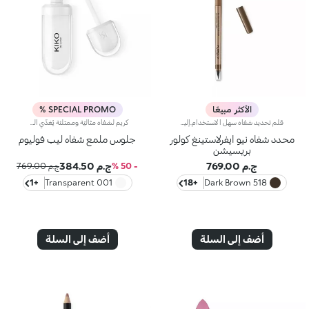
الأكثر مبيعًا
SPECIAL PROMO %
قلم تحديد شفاه سهل الاستخدام.إليك قلم تحديد شفاه سهل الاستخدام.يتمتّع بقوام كريمي خفيف ينساب على الشفاه لمنحها لمسة غير لامعة تدوم طويلاً*. وتحدّد تركيبه طويلة الثبات أطراف الشفاه، بلمسة دقيقة ولون حادّ. كما ينساب لونه بسلاسة وتجانس على الشفاه.ينطوي القلم عالي الدقة على مبراة وأداة تطبيق، ويتمتّع بتكنولوجيا ®SmartTouch التي تسهّل الإمساك به بإحكام، كما يزهو بتصميم قابل للبرم يُخرج المنتج ثمّ يعيده إلى الداخل بحسب الحاجة. ويتمتّع المنتج الذي يخرج من القلم بقطر 3 ملم، لتطبيق عالي الدقّة.ابتُكرت ألوان قلم تحديد الشفاه Ever Lasting Colour Precision لتتناغم مع درجات أحمر الشفاه Velvet Passion غير اللامعة.مقاومة للماء.
كريم لشفاه مثاليّة وممتلئة يُغذّي الشفاه ويُرطّبها ويُعيد الحيوية إلى لونها الطبيعي. يتمتّع هذا المنتج بتركيبة مميّزة معزّزة بزيت السمسم وكريات حمض الهيالورونيك لتاثير يعزّز حجم الشفاه ويضفي اللمعان عليها، ويرطبها ويعيد تحديد شكلها. تمّ إرفاق المنتج بأداة تطبيق مخملية، فيذوب قوامه الناعم والمغلّف على الشفاه بسهولة تامة لتعزيز شكلها. يتوفّر في 3 ألوان: شفاف - إعادة الحيوية إلى لون الشفاه الطبيعي: 01 Tutu rose - يُضفي لمسة ملوّنة مميّزة على الشفاه 02 Organza sky - يُعزّز جمال ابتسامتك، لتبدو أسنانك أكثر بياضاً بفضل الألوان الداخلية الزرقاء الناعمة في التركيبة.
محدد شفاه نيو ايفرلاستينغ كولور
جلوس ملمع شفاه ليب فوليوم
بريسيشن
ج.م 769.00
ج.م 384.50
- 50 %
ج.م 769.00
+1
001 Transparent
+18
518 Dark Brown
أضف إلى السلة
أضف إلى السلة