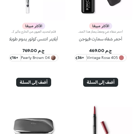
الأكثر مبيعًا
الأكثر مبيعًا
أحمر شفاه غنيّ ومغذٍّ.يمتاز هذا المنتج بقوام كريمي يغلّف الشفاه ويمنحها شعوراً بالراحة وينعّمها لوقت طويل.ينساب أحمر الشفاه بسلاسة ويَظهر اللون من التمريرة الأولى.يتوفّر في 36 لوناً فاقعاً تغطية متوسّطة إلى كاملة.منتج مُختبر من قبل أطباء الجلد.
قلم لتحديد العيون من الخارج بتأثير كثيف وطويل الثبات ينساب بسلاسة.ينساب قلم تحديد العيون من الخارج بتأثيره الكثيف وطويل الثبات بسلاسة، فيفضي عن لون استثنائي رائع وملمس شبيه بالآيلاينر السائل.ويتمتّع بتركيبة مميزة مقاومة للماء تحافظ على ثباتها حتّى 10 ساعات*، ويمكن دمجها مباشرةً بعد تطبيقها.تنساب التركيبة بمجرّد وضع القلم على الجفن، لتفضي عن خطّ لامع كثيف. ويثبت اللون بسرعة وتوازٍ على الجفن، ليزيّن العيون بلمسة حدّة وعمق. ينطوي المنتج على إسفنجة تطبيق سهلة الاستخدام في أسفله لتسهيل دمج اللون.يتوفّر في 16 لوناً بلمسات مختلفة منها غير اللامعة ومنها اللؤلئية.
أحمر شفاه سمارت فيوجن
آيلاينر انتنس كولور يدوم طويلا
ج.م 469.00
ج.م 769.00
+16
04 Pearly Brown
+36
405 Vintage Rose
أضف إلى السلة
أضف إلى السلة