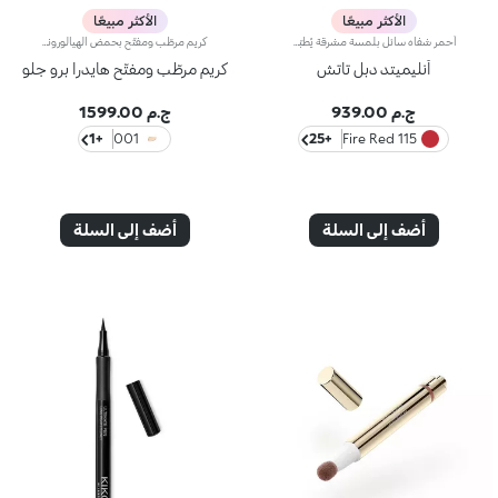
الأكثر مبيعًا
الأكثر مبيعًا
أحمر شفاه سائل بلمسة مشرقة يُطبّق بخطوتين. يدوم حتى 16 ساعة*. لون أساسي مقاوم للسيلان.أحمر شفاه سائل يدوم طويلاً ويجمع بين الألوان الأساسية وملمّع الشفاه في منتج واحد للمسة كثيفة ومشرقة. يبقى اللون ثابتاً على الشفاه لنتيجة تدوم حتى 16 ساعة*.اللون الأساسي: تركيبة معزّزة بمجموعة من البوليمرات التي تشكّل طبقةً تؤمّن الراحة القصوى والالتصاق المثالي واللون المتجانس. ويمتاز بتركيبة مقاومة للتلطّخ فيما يجفّ بسرعة عالية.ملمّع الشفاه: تركيبة بمفعول منعِّم تضفي لمسة مشرقة ومتوهّجة على الشفاه.يُطبّق بسلاسة وسهولة تامة.تأتي العبوة مع أداتَي تطبيق تتناسبان مع مختلف القوامات: تُستخدم أداة التطبيق المخملية لتطبيق اللون الأساسي وتضمن تغطية عالية الدقة، بينما تضمن أداة تطبيق ملمّع الشفاه المصنوعة من الألياف تطبيق الكمية المناسبة من المنتج. يمتاز المنتج بتصميم عملي وأنيق وفريد إذ يزدان بشعار KK المنقوش في منتصف القبضة المعدنية.ويتوفّر بألوان متعدّدة مواكبة لأحدث صيحات الموضة.
كريم مرطّب ومفتّح بحمض الهيالورونيك ومؤشر حماية SPF 10 يدوم مفعول هذا المرطّب طويلاً ويمنحك بشرة نضرة ومشرقة. ويحتوي على مكوّنات نشطة تحمي البشرة من الإجهاد التأكسدي وتمنحها توهّجاً صحياً.كما تمّ تعزيز تركيبته بخلاصة بذور الشعير التي تُساعد على تعزيز إشراق البشرة، وحمض الهيالورونيك وتكنولوجيا ActiGlow التجميلية الثورية التي تعزّز جمال البشرة.يمتاز المنتج بقوام حريري ويتوفّر بلون زهري خفيف. يُضفي المنتج على بشرتك شعوراً بالانتعاش عند تطبيقه، كما يُرطّبها ويمنحها تأثيراً مشرقاً. يتوفّر كريم Hydra Pro Glow المرطّب للعيون بتصميم أنيق مع أداة توزيع عملية تسمح لك بتطبيق الكميّة المناسبة من المنتج. يحتوي على كريم الوقاية من أشعة الشمس الذي يساهم في حماية الطبقة الخارجيّة من البشرة.وتفوح منه رائحة المسك والورد الآسرة.منتج مثالي لكافة أنواع البشرة.منتج مُختبر من قبل أطباء الجلد.لا يؤدّي إلى ظهور الرؤوس السوداء.**نتائج اختبارات سريريّة وأساسيّة دلالية تمّ إجراؤها على 20 امرأة استخدمنَ كريم Hydra Pro Glow الخافي للمعان لمدّة 28 يوماً
أنليميتد دبل تاتش
كريم مرطّب ومفتّح هايدرا برو جلو
ج.م 939.00
ج.م 1599.00
+1
001
+25
115 Fire Red
أضف إلى السلة
أضف إلى السلة