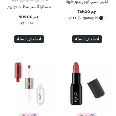
ماسكارا تعزّز كثافة الرموش وتملؤها وتمنحها تأثيراً بانورامياً تتمتّع الماسكارا بقوام كريمي كثيف ينساب بسلاسة على الرموش ويثعدّ قابلاً للتعزيز. فتحصلين على رموش محدّدة خالية من التكتلات.تحتوي التركيبة المبتكرة على مكوّنات نشطة تساعد على تغذية الرموش.تحاكي الفرشاة الجديدة شكل الساعة الرمليّة وتوزّع الماسكارا بالتساوي على الرموش، إذ يصل طرف الفرشاة المُربّع إلى أقصر الرموش وإلى الرموش الصغيرة في زاويتَي العين. أما تركيبة الماسكارا المبتكرة، بالإضافة إلى فرشاتها العمليّة، فتعزّز تقوّس الرموش وكثافتها وتمنحها تأثيراً بانورامياً.كما تأتي في عبوة طويلة وعصرية ابتُكرت خصيصاً لعلامة KIKO على يد المصمّم الشهير ماكيو هاسويكي. يتوفّر في لون واحد.مختبر من قبل أطباء العيون.خالٍ من الروائح.
آيلاينر انتنس كولور يدوم طويلا
ماسكارا اكسترا سكلبت فوليوم
ج.م 769.00
ج.م 909.00
+16
19 Burgundy
+1
001
أضف إلى السلة
أضف إلى السلة
الأكثر مبيعًا
الأكثر مبيعًا