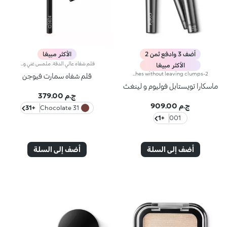
أضف 3 وادفع ثمن 2
الأكثر مبيعًا
قلم شفاه عالي الدقة. ملمس غني وكريمي؛ يكشف اللون العميق فوراً. ينزلق المنتج بسهولة ونعومة.تركيبته تحسن ثبات أحمر الشفاه.متوفر في 36 لوناً جذاباً. تغطية كاملة.
الأكثر مبيعًا
2-in-1 mascara with an innovative twisting system. Ideal for:adding depth to your eyes and enhancing your lashes with a volume-And length-enhancing effect and one revolutionary product. It's special because :-It's a multi-task product that allows you to achieve two effects simply by twisting the applicator-The smart elastomer brush extends, enabling the bristles to line up to give the lashes a length-And definition-enhancing effect, while it shrinks into a spiral shape to give a volume-And curl-enhancing effect-Its fluid and elastic formula with an intense black finish envelops the lashes without leaving clumps.
قلم شفاه سمارت فيوجن
ماسكارا تويستابل فوليوم و لينغث
ج.م 379.00
ج.م 909.00
+31
31 Chocolate
+1
001
أضف إلى السلة
أضف إلى السلة