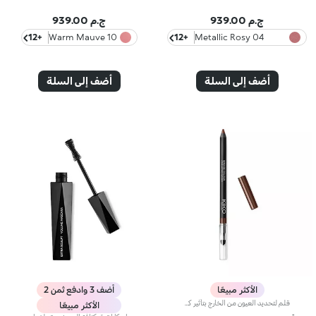
ج.م 939.00
ج.م 939.00
+12
10 Warm Mauve
+12
04 Metallic Rosy
Biscuit
أضف إلى السلة
أضف إلى السلة
الأكثر مبيعًا
أضف 3 وادفع ثمن 2
قلم لتحديد العيون من الخارج بتأثير كثيف وطويل الثبات ينساب بسلاسة.ينساب قلم تحديد العيون من الخارج بتأثيره الكثيف وطويل الثبات بسلاسة، فيفضي عن لون استثنائي رائع وملمس شبيه بالآيلاينر السائل.ويتمتّع بتركيبة مميزة مقاومة للماء تحافظ على ثباتها حتّى 10 ساعات*، ويمكن دمجها مباشرةً بعد تطبيقها.تنساب التركيبة بمجرّد وضع القلم على الجفن، لتفضي عن خطّ لامع كثيف. ويثبت اللون بسرعة وتوازٍ على الجفن، ليزيّن العيون بلمسة حدّة وعمق. ينطوي المنتج على إسفنجة تطبيق سهلة الاستخدام في أسفله لتسهيل دمج اللون.يتوفّر في 16 لوناً بلمسات مختلفة منها غير اللامعة ومنها اللؤلئية.
الأكثر مبيعًا