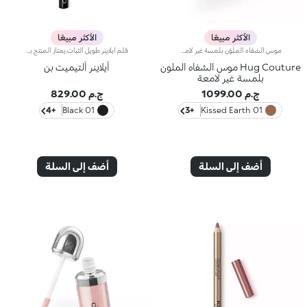
الأكثر مبيعًا
الأكثر مبيعًا
موس الشفاه الملوّن بلمسة غير لامعةيتميّز هذا المنتج بتركيبة تجمع بين لون غني وقوام كريمي شبيه بالموس، مع رأس إسفنجي يوفّر تطبيقاً سلساً ونتيجة ناعمة ومتجانسة.مزايا المنتج:- يتمتّع بقوام خفيف ومتطوّر يمنحك نتيجة مبهرة- يدلّل الشفاه وينساب عليها بسلاسة، لتشكيل طبقة مخملية مرنة- يُوفّر تغطية قابلة للتعزيز- يأتي مع طرف إسفنجي فائق النعومة لتطبيق سلس ولطيف
قلم آيلاينر طويل الثبات.يمتاز المنتج برأس ناعم ومرن ينساب على المنطقة المحيطة بالعين ويرسم خطاً دقيقاً جداً، مع سماكة قابلة للتعزيز.يتمتع قلم آيلاينر UltimatePen طويل الثبات بتركيبة لامعة غنية بالأصباغ وبقوام ينساب بسلاسة على الجفن لرسم خطّ كامل يثبت طويلاً.يحتوي هذا القلم أيضاً على تكنولوجيا "الشعيرات الدقيقة" تسمح للقلم بإطلاق الكمية المناسبة من التركيبة، لتطبيق فائق التحكّم ونتائج لا تشوبها شائبة، من دون تلطّخ.يمتاز قلم الآيلاينر بتصميم عملي سهل الاستخدام وبمقبض مقاوم للانزلاق، ف\يضمن للمستخدمات الأقل خبرة نتائج فائقة الدقّة والاحترافية.يتوفّر المنتج باللون الأسود وبألون جديدة نابضة بالحيوية، فيُعتبر مثاليّاً لابتكار إطلالات مكياج مبهرة من تلك البسيطة والأنيقة إلى تلك الدراماتيكية الآسرة.
Hug Couture موس الشفاه الملون
آيلاينر ألتيميت بن
بلمسة غير لامعة
ج.م 1099.00
ج.م 829.00
+4
01 Black
+3
01 Kissed Earth
أضف إلى السلة
أضف إلى السلة