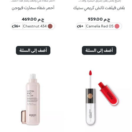
إصبع بلاش يعزّز إشراق البشرة. وقد تمّ تعزيز تركيبته بزيت الجوز الأفريقي وخلاصة الفستق الحلبي الملطّفة. فيثبت قوامه الكريمي الناعم على البشرة ليخفي شوائبها، ويمنحها لوناً بارزاً يندمج بسهولة. علاوة على ذلك، يتمتّع بملمس ناعم وتطبيق سهل وعالي الدقّة، لتبدو البشرة مشرقة. يمتاز المنتج بعبوة عصرية ملفتة مزوّدة بغطاء أسود برّاق يعلوه شعار KK. ويأتي على شكل إصبع عملي يسهّل عليك عملية تحديد ملامحك، لتتألّقي بإطلالة بسيطة واحترافية دقيقة في الوقت عينه. منتج مُختبر من قبل أطباء الجلد. لا يؤدّي إلى ظهور الرؤوس السوداء.
أحمر شفاه غنيّ ومغذٍّ.يمتاز هذا المنتج بقوام كريمي يغلّف الشفاه ويمنحها شعوراً بالراحة وينعّمها لوقت طويل.ينساب أحمر الشفاه بسلاسة ويَظهر اللون من التمريرة الأولى.يتوفّر في 36 لوناً فاقعاً تغطية متوسّطة إلى كاملة.منتج مُختبر من قبل أطباء الجلد.
بلاش فيلفت تاتش كريمي ستيك
أحمر شفاه سمارت فيوجن
ج.م 939.00
ج.م 469.00
+36
434 Chestnut
+6
05 Camelia Red
أضف إلى السلة
أضف إلى السلة