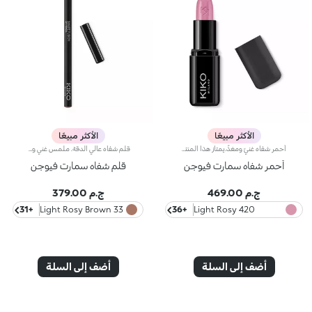
الأكثر مبيعًا
الأكثر مبيعًا
أحمر شفاه غنيّ ومغذٍّ.يمتاز هذا المنتج بقوام كريمي يغلّف الشفاه ويمنحها شعوراً بالراحة وينعّمها لوقت طويل.ينساب أحمر الشفاه بسلاسة ويَظهر اللون من التمريرة الأولى.يتوفّر في 36 لوناً فاقعاً تغطية متوسّطة إلى كاملة.منتج مُختبر من قبل أطباء الجلد.
قلم شفاه عالي الدقة. ملمس غني وكريمي؛ يكشف اللون العميق فوراً. ينزلق المنتج بسهولة ونعومة.تركيبته تحسن ثبات أحمر الشفاه.متوفر في 36 لوناً جذاباً. تغطية كاملة.
أحمر شفاه سمارت فيوجن
قلم شفاه سمارت فيوجن
ج.م 469.00
ج.م 379.00
+31
33 Light Rosy Brown
+36
420 Light Rosy
Mauve
أضف إلى السلة
أضف إلى السلة