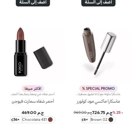
أضف إلى السلة
أضف إلى السلة
SPECIAL PROMO %
الأكثر مبيعًا
ماسكارا ملوّنة مع أداة تطبيق مصغّرة لكثافة فائقة.تمتاز هذه الماسكارا بتركيبة تغطي الرموش وتزيد كثافتها بنسبة 200%*، كما تعززها بلونٍ حاد وثبات يدوم حتّى 10 ساعات**. لذلك تُعتبر من المستحضرات الثورية التي لا بدّ من اقتنائها للتألّق برموش كثيفة ورائعة الجمال.مواصفات المنتج:- يتمتّع بتركيبة سائلة ومرنة معزّزة بزيت الأرغان، للحصول على رموش ناعمة ومبهرة- يأتي بألوان رائجة ونابضة بالحياة، لتجرّبي إطلالات مختلفة في كلّ يوم- يحدد الرموش بدقة فائقة ويمنحك كثافة قابلة للتعديل، عن طريق تطبيق قدر ما تحتاجين من الطبقات- تلتقط فرشاة Hytrel المصغّرة المنتج وتوزّعه بالتساوي على كامل الرموش حتى تلك القصيرة والسفلية- يمتاز بتصميم أنيق وعملي للغايةتأثير Maxi Mod:- أفاد 95% من المستهلكات أنّ الرموش تبدو مكسوة بالكامل بهذا المنتج من الجذور حتّى الأطراف*- أفاد 95% من المستهلكات أنّ الفرشاة المصغّرة تضمن دقة فائقة***- أفاد 90% من المستهلكات أنّ الفرشاة المصغرة تلتقط جميع الرموش بدون استثناء حتّى أقصرها***- أفاد 90% من المستهلكات أنّ الفرشاة المصغّرة تلتقط الرموش من زاوية العين الداخلية حتّى الخارجية بدون أن تترك أي فراغات***- أفاد 90% من المستهلكات أنّ الفرشاة المصغّرة تزيد كثافة الرموش***
أحمر شفاه غنيّ ومغذٍّ.يمتاز هذا المنتج بقوام كريمي يغلّف الشفاه ويمنحها شعوراً بالراحة وينعّمها لوقت طويل.ينساب أحمر الشفاه بسلاسة ويَظهر اللون من التمريرة الأولى.يتوفّر في 36 لوناً فاقعاً تغطية متوسّطة إلى كاملة.منتج مُختبر من قبل أطباء الجلد.
ماسكارا ماكسي مود كولورز
أحمر شفاه سمارت فيوجن
ج.م 726.75
ج.م 469.00
- 25 %
ج.م 969.00
+36
431 Chocolate
+6
02 Brown