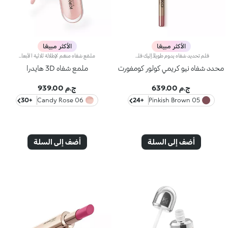
الأكثر مبيعًا
الأكثر مبيعًا
قلم تحديد شفاه يدوم طويلاً.إليك قلم شفاه يدوم طويلاً بألوان غنية يُحدّد أطراف شفتيك بدقة،ويمتاز بتركيبة سلسة تنساب على البشرة وتتغلغل فيها بسلاسة. ويُعدّ هذا المنتج مقاوماً للسيلان والماء، كما يُعزّز ثبات أحمر الشفاه من دون تلطّخ.منتج مُختبر من قبل أطباء الجلد.لا يؤدّي إلى ظهور الرؤوس السوداء.
ملمّع شفاه منعّم لإطلالة ثلاثية الأبعاد.إليك ملمّع شفاه منعّم لتتألّقي بشفاه لامعة وممتلئة. يمتاز هذا المنتج بقوام سلس ينساب على الشفاه ويمنحها مظهراً ناعماً ومشرقاً. تحتوي التركيبة على خلاصة الحسيكة*.انغمسي في عملية تطبيق تناشد الحواس وتمنح الشفاه شعوراً رائعاً، حيث ينساب هذا المنتج بسلاسة على الشفاه ويثبت عليها بشكل فوري.يمتاز المنتج بعبوة عصرية ملفتة يعلوها غطاء معدني مزدان بشعار KK على الجانب. صُممت أداة التطبيق الناعمة لإبراز قوام المنتج وتحديد الشفاه بدقّة.يتوفّر ملمّع الشفاه بباقة من 30 لوناً رائعاً بلمسات متنوّعة بدءاً من تلك الشفافة وصولاً إلى الألوان الغنية بالأصباغ وتلك اللامعة واللؤلئية. كما تمتاز جميعها بقوام غير لاصق يدوم طويلاً.
محدد شفاه نيو كريمي كولور كومفورت
ملمع شفاه 3D هايدرا
ج.م 639.00
ج.م 939.00
+30
06 Candy Rose
+24
05 Pinkish Brown
أضف إلى السلة
أضف إلى السلة