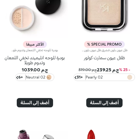
SPECIAL PROMO %
الأكثر مبيعًا
ظل عيون بلون مُشرق.ظل عيون بلون مُشرق. تم ابتكار هذه التركيبة الثورية عبر المزج المتكرر للأصباغ والزيوت لتوفّر مروحة من الألوان واللمسات المناشدة للحواس.يتمتّع ظل العيون البودرة بتركيبة كريميّة ناعمة وقابلة للتعزيز، وبقوام ناعم ومتجانس يسهّل دمجه. يمتا
بودرة للوجه تخفي اللمعان وتدوم طويلاً.تخفي بودرة الوجه اللمعان وتتمتّع بتأثير طويل الأمد يدوم حتّى 12 ساعة.مفعول المنتج:يجانس قوام البشرة ويمنحها مظهراً طبيعياً ولمسة غير لامعة تدوم طويلاًمزايا المنتج:- يتمتّع بتركيبة مبتكرة ويتوفّر في 6 ألوان طبيعيّة، كما يحتوي على جزيئات دائريّة غنيّة بالأصباغ، لإطلالة مكياج طبيعيّة غير لامعة تدوم طويلاً؛- يعزّز قوامه الخفيف البشرة؛- يسمح غطاؤه المزدان بمنخل باختيار الكميّة المطلوبة من المنتج من دون هدر أيّ منه.*اختبار سريري وأساسي دلالي. ظهر التأثير غير اللامع على 60% من المستهلكات بعد 12 ساعة من تطبيق المنتج.
ظلال عيون سمارت كولور
بودرة للوجه انليميتد تخفي اللمعان
وتدوم طويلاً
ج.م 239.25
ج.م 1039.00
- 25 %
ج.م 319.00
+6
02 Neutral
+31
02 Pearly
Champagne
أضف إلى السلة
أضف إلى السلة