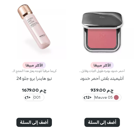
الأكثر مبيعًا
الأكثر مبيعًا
أحمر خدود بودرة طويل الثبات وقابل للبناءمثالي من أجل:إنعاش البشرة من الصباح حتى الليل مع توهج صحي لا يقاوم.يتميز لأنه:-يتميز بقوام بودرة مضغوطة مخملية فائقة الصباغة تضيف لمسة لون للوجه، تدوم حتى 12 ساعة.-يمتزج على البشرة فوراً، مانحاً شعوراً رائعاً بالراحة.-سهل الدمج، مما يتيح لك بناء اللون من خفيف إلى كثيف حسب الرغبة.-متوفر بتشطيبات مطفية ولامعة.التغليف العملي المزود بمرآة مدمجة يجعله مثالياً لتصحيح المكياج أثناء
كريماً مرطّباً للوجه.يعزّز هذا المنتج البشرة بلمسة لمعان مبهرة ويزيد جمالها وإشراقها، كما يمنحها جرعة ترطيب فورية لتصبح فائقة الإشراق والنعومة والتجانس.مزايا المنتج:- يتمتّع بتركيبة معززة بحمض الهيالورونيك وخلاصة الورد الإيطالي المستقدم بأساليب مستدامة وتكنولوجيا Actiglow والنياسيناميد- يرطّب البشرة فوراً ومع الوقت بدون إثقالها- أكّدت الاختبارات أنّ هذا المنتج يزيد الترطيب بنسبة 35% بعد 15 دقيقة فقط من تطبيقه لأوّل مرّة، وبنسبة 10% بعد 28 يوماً من الاستخدام- يوفّر ترطيباً طويل الأمد، يدوم حتّى 48 ساعة- أكّدت الاختبارات أنّ هذا المنتج يحفّز الإشراق بنسبة 31% بعد 15 دقيقة فقط من تطبيقه لأوّل مرّة، وبنسبة 9% بعد 28 يوماً من الاستخدام- يتألّق بتركيبة زهرية فائقة النعومة تمتاز بملمس مريح- تتغلغل التركيبة في البشرة لتعزز نعومتها- يتمتّع بعامل حماية SPF 10 يحمي البشرة- يشكّل قاعدة مثالية للمكياج ويعزز إشراق البشرة، كما يمكن استخدامه لوحده لتغدو البشرة رائعة الجمال- تمّ تعزيزه بنغمات الورد الرقيقة ليشعرك بالراحة- يناسب جميع أنواع البشرة: الجافة والعادية والمختلطة.
أنليميتد بلاش أحمر خدود
نيو هايدرا برو جلو 24
ج.م 939.00
ج.م 1679.00
+1
001
+12
05 Mauve
أضف إلى السلة
أضف إلى السلة