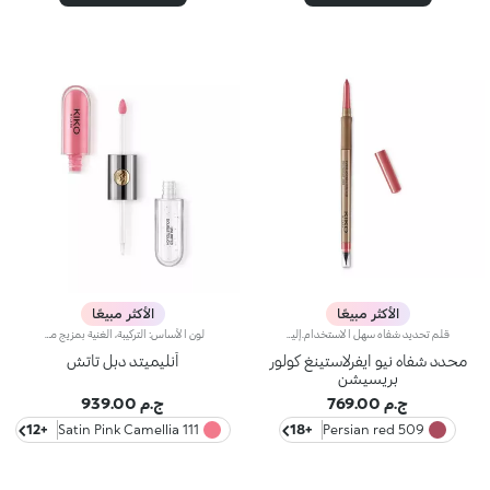
الأكثر مبيعًا
الأكثر مبيعًا
قلم تحديد شفاه سهل الاستخدام.إليك قلم تحديد شفاه سهل الاستخدام.يتمتّع بقوام كريمي خفيف ينساب على الشفاه لمنحها لمسة غير لامعة تدوم طويلاً*. وتحدّد تركيبه طويلة الثبات أطراف الشفاه، بلمسة دقيقة ولون حادّ. كما ينساب لونه بسلاسة وتجانس على الشفاه.ينطوي القلم عالي الدقة على مبراة وأداة تطبيق، ويتمتّع بتكنولوجيا ®SmartTouch التي تسهّل الإمساك به بإحكام، كما يزهو بتصميم قابل للبرم يُخرج المنتج ثمّ يعيده إلى الداخل بحسب الحاجة. ويتمتّع المنتج الذي يخرج من القلم بقطر 3 ملم، لتطبيق عالي الدقّة.ابتُكرت ألوان قلم تحديد الشفاه Ever Lasting Colour Precision لتتناغم مع درجات أحمر الشفاه Velvet Passion غير اللامعة.مقاومة للماء.
لون الأساس: التركيبة، الغنية بمزيج من البوليمرات الشبيهة بالفيلم، تضمن أقصى درجات الراحة، الالتصاق الأمثل بالشفاه وتوزيع اللون بشكل متساوٍ. مقاوم للتلطخ، مع وقت جفاف سريع جداً.لمعان الشفاه: تركيبة العمل المرطبة تمنح الشفاه لمسة نهائية مشرقة ومتوهجة.تطبيق متساوٍ وسلس.تأتي العبوة مع تطبيقين مناسبين لملمسين مختلفين: تطبيق لون الأساس المخملي يضمن تغطية دقيقة عالية، بينما تطبيق لمعان الشفاه الليفي يضمن استخدام الكمية المناسبة من المنتج. التصميم عملي وأنيق وسهل التمييز بفضل شعار KK الموجود في منتصف المقبض المعدني.متوفر بعدة درجات ألوان عصرية جداً.
محدد شفاه نيو ايفرلاستينغ كولور
أنليميتد دبل تاتش
بريسيشن
ج.م 769.00
ج.م 939.00
+12
111 Satin Pink Camellia
+18
509 Persian red