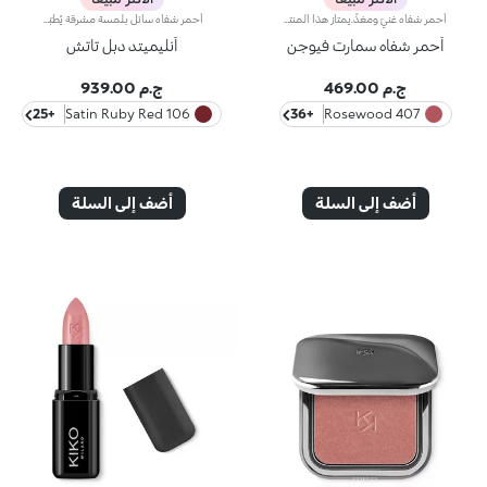
أحمر شفاه غنيّ ومغذٍّ.يمتاز هذا المنتج بقوام كريمي يغلّف الشفاه ويمنحها شعوراً بالراحة وينعّمها لوقت طويل.ينساب أحمر الشفاه بسلاسة ويَظهر اللون من التمريرة الأولى.يتوفّر في 36 لوناً فاقعاً تغطية متوسّطة إلى كاملة.منتج مُختبر من قبل أطباء الجلد.
أحمر شفاه سائل بلمسة مشرقة يُطبّق بخطوتين. يدوم حتى 16 ساعة*. لون أساسي مقاوم للسيلان.أحمر شفاه سائل يدوم طويلاً ويجمع بين الألوان الأساسية وملمّع الشفاه في منتج واحد للمسة كثيفة ومشرقة. يبقى اللون ثابتاً على الشفاه لنتيجة تدوم حتى 16 ساعة*.اللون الأساسي: تركيبة معزّزة بمجموعة من البوليمرات التي تشكّل طبقةً تؤمّن الراحة القصوى والالتصاق المثالي واللون المتجانس. ويمتاز بتركيبة مقاومة للتلطّخ فيما يجفّ بسرعة عالية.ملمّع الشفاه: تركيبة بمفعول منعِّم تضفي لمسة مشرقة ومتوهّجة على الشفاه.يُطبّق بسلاسة وسهولة تامة.تأتي العبوة مع أداتَي تطبيق تتناسبان مع مختلف القوامات: تُستخدم أداة التطبيق المخملية لتطبيق اللون الأساسي وتضمن تغطية عالية الدقة، بينما تضمن أداة تطبيق ملمّع الشفاه المصنوعة من الألياف تطبيق الكمية المناسبة من المنتج. يمتاز المنتج بتصميم عملي وأنيق وفريد إذ يزدان بشعار KK المنقوش في منتصف القبضة المعدنية.ويتوفّر بألوان متعدّدة مواكبة لأحدث صيحات الموضة.
أحمر شفاه سمارت فيوجن
أنليميتد دبل تاتش
ج.م 469.00
ج.م 939.00
+25
106 Satin Ruby Red
+36
407 Rosewood
أضف إلى السلة
أضف إلى السلة