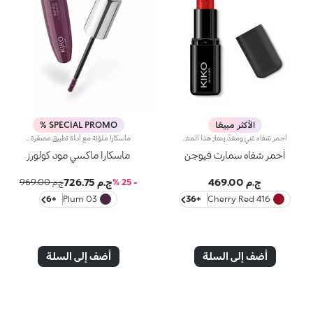
الأكثر مبيعًا
SPECIAL PROMO %
أحمر شفاه غنيّ ومغذٍّ.يمتاز هذا المنتج بقوام كريمي يغلّف الشفاه ويمنحها شعوراً بالراحة وينعّمها لوقت طويل.ينساب أحمر الشفاه بسلاسة ويَظهر اللون من التمريرة الأولى.يتوفّر في 36 لوناً فاقعاً تغطية متوسّطة إلى كاملة.منتج مُختبر من قبل أطباء الجلد.
ماسكارا ملوّنة مع أداة تطبيق مصغّرة لكثافة فائقة.تمتاز هذه الماسكارا بتركيبة تغطي الرموش وتزيد كثافتها بنسبة 200%*، كما تعززها بلونٍ حاد وثبات يدوم حتّى 10 ساعات**. لذلك تُعتبر من المستحضرات الثورية التي لا بدّ من اقتنائها للتألّق برموش كثيفة ورائعة الجمال.مواصفات المنتج:- يتمتّع بتركيبة سائلة ومرنة معزّزة بزيت الأرغان، للحصول على رموش ناعمة ومبهرة- يأتي بألوان رائجة ونابضة بالحياة، لتجرّبي إطلالات مختلفة في كلّ يوم- يحدد الرموش بدقة فائقة ويمنحك كثافة قابلة للتعديل، عن طريق تطبيق قدر ما تحتاجين من الطبقات- تلتقط فرشاة Hytrel المصغّرة المنتج وتوزّعه بالتساوي على كامل الرموش حتى تلك القصيرة والسفلية- يمتاز بتصميم أنيق وعملي للغايةتأثير Maxi Mod:- أفاد 95% من المستهلكات أنّ الرموش تبدو مكسوة بالكامل بهذا المنتج من الجذور حتّى الأطراف*- أفاد 95% من المستهلكات أنّ الفرشاة المصغّرة تضمن دقة فائقة***- أفاد 90% من المستهلكات أنّ الفرشاة المصغرة تلتقط جميع الرموش بدون استثناء حتّى أقصرها***- أفاد 90% من المستهلكات أنّ الفرشاة المصغّرة تلتقط الرموش من زاوية العين الداخلية حتّى الخارجية بدون أن تترك أي فراغات***- أفاد 90% من المستهلكات أنّ الفرشاة المصغّرة تزيد كثافة الرموش***
أحمر شفاه سمارت فيوجن
ماسكارا ماكسي مود كولورز
ج.م 469.00
ج.م 726.75
- 25 %
ج.م 969.00
+6
03 Plum
+36
416 Cherry Red
أضف إلى السلة
أضف إلى السلة