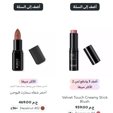
أضف إلى السلة
أضف إلى السلة
أضف 3 وادفع ثمن 2
الأكثر مبيعًا
أحمر شفاه غنيّ ومغذٍّ.يمتاز هذا المنتج بقوام كريمي يغلّف الشفاه ويمنحها شعوراً بالراحة وينعّمها لوقت طويل.ينساب أحمر الشفاه بسلاسة ويَظهر اللون من التمريرة الأولى.يتوفّر في 36 لوناً فاقعاً تغطية متوسّطة إلى كاملة.منتج مُختبر من قبل أطباء الجلد.
الأكثر مبيعًا
أحمر شفاه سمارت فيوجن
Velvet Touch Creamy Stick
Blush
ج.م 469.00
ج.م 939.00
+36
432 Hazelnut