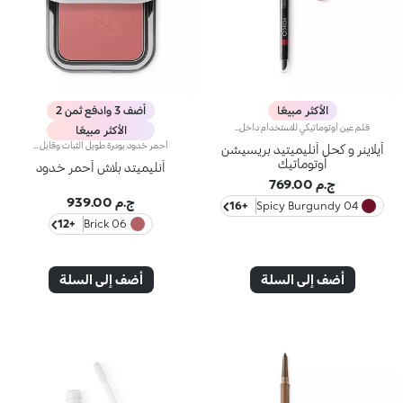
الأكثر مبيعًا
أضف 3 وادفع ثمن 2
قلم عين أوتوماتيكي للاستخدام داخل العين وخارجهامثالي لتحديد شكل العينين وإبراز النظرة بخطوط دقيقة ومتجانسة، مع ثبات يدوم حتى 24 ساعة.يتميز لأنه:يمنح لوناً فورياً وكثيفاً من أول تمريرة.يتميز بتركيبة ناعمة وكريمية تنساب بسهولة على البشرة، مقاومة للماء والعرق والبخار، وتدوم حتى 24 ساعة.تركيبته مقاومة للتلطخ والانتقال.يمكن دمجه بسهولة وشحذه بفضل أداة الاستخدام متعددة الوظائف المدمجة في الجهة الخلفية.يحتوي على شريط مبطن ناعم لمزيد من الراحة أثناء الاستخدام.متوفر بدرجات متعددة بلمسات نهائية مطفية أو لؤلؤية.
الأكثر مبيعًا
أحمر خدود بودرة طويل الثبات وقابل للبناءمثالي من أجل:إنعاش البشرة من الصباح حتى الليل مع توهج صحي لا يقاوم.يتميز لأنه:-يتميز بقوام بودرة مضغوطة مخملية فائقة الصباغة تضيف لمسة لون للوجه، تدوم حتى 12 ساعة.-يمتزج على البشرة فوراً، مانحاً شعوراً رائعاً بالراحة.-سهل الدمج، مما يتيح لك بناء اللون من خفيف إلى كثيف حسب الرغبة.-متوفر بتشطيبات مطفية ولامعة.التغليف العملي المزود بمرآة مدمجة يجعله مثالياً لتصحيح المكياج أثناء
آيلاينر و كحل أنليميتيد بريسيشن
أوتوماتيك
أنليميتد بلاش أحمر خدود
ج.م 769.00
ج.م 939.00
+16
04 Spicy Burgundy
+12
06 Brick
أضف إلى السلة
أضف إلى السلة