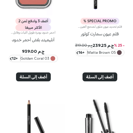
SPECIAL PROMO %
أضف 3 وادفع ثمن 2
قلم تحديد عيون ملوّن لمدمع العين وخطّ الرموش.إليك قلم تحديد عيون ملوّن لمدمع العين وخطّ الرموش يضمن تطبيق خطّ دقيق ومتجانس بلون كثيف.يمكنك أن ترسمي خطّاً بلون مشرق بكلّ سهولة مع هذا القلم الذي يتمتّع بتركيبة سلسة تنساب بسهولة على كلّ من الجانب العلوي والسفلي لمدمع العين وخطّ الرموش.اختاري ما يحلو لك من بين 16 لوناً رائعاً متوفراً بثلاث لمسات مختلفة وهي غير لامعة، ولؤلئية وميتاليكية.مختبر من قبل أطباء العيون.
الأكثر مبيعًا
أحمر خدود بودرة طويل الثبات وقابل للبناءمثالي من أجل:إنعاش البشرة من الصباح حتى الليل مع توهج صحي لا يقاوم.يتميز لأنه:-يتميز بقوام بودرة مضغوطة مخملية فائقة الصباغة تضيف لمسة لون للوجه، تدوم حتى 12 ساعة.-يمتزج على البشرة فوراً، مانحاً شعوراً رائعاً بالراحة.-سهل الدمج، مما يتيح لك بناء اللون من خفيف إلى كثيف حسب الرغبة.-متوفر بتشطيبات مطفية ولامعة.التغليف العملي المزود بمرآة مدمجة يجعله مثالياً لتصحيح المكياج أثناء
قلم عيون سمارت كولور
أنليميتد بلاش أحمر خدود
ج.م 239.25
- 25 %
ج.م 319.00
ج.م 939.00
+16
05 Matte Brown
+12
03 Golden Coral
أضف إلى السلة
أضف إلى السلة