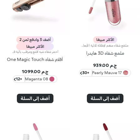
الأكثر مبيعًا
أضف 3 وادفع ثمن 2
ملمّع شفاه منعّم لإطلالة ثلاثية الأبعاد.إليك ملمّع شفاه منعّم لتتألّقي بشفاه لامعة وممتلئة. يمتاز هذا المنتج بقوام سلس ينساب على الشفاه ويمنحها مظهراً ناعماً ومشرقاً. تحتوي التركيبة على خلاصة الحسيكة*.انغمسي في عملية تطبيق تناشد الحواس وتمنح الشفاه شعوراً رائعاً، حيث ينساب هذا المنتج بسلاسة على الشفاه ويثبت عليها بشكل فوري.يمتاز المنتج بعبوة عصرية ملفتة يعلوها غطاء معدني مزدان بشعار KK على الجانب. صُممت أداة التطبيق الناعمة لإبراز قوام المنتج وتحديد الشفاه بدقّة.يتوفّر ملمّع الشفاه بباقة من 30 لوناً رائعاً بلمسات متنوّعة بدءاً من تلك الشفافة وصولاً إلى الألوان الغنية بالأصباغ وتلك اللامعة واللؤلئية. كما تمتاز جميعها بقوام غير لاصق يدوم طويلاً.
الأكثر مبيعًا
أحمر شفاه شبه لامع ومرطّب، بآلية فتح منزلقة بلمسة واحدة ترطيب* يدوم طويلاً، لون غني من التمريرة الأولى، ودقّة لا مثيل لها... كلّ ذلك بلمسة واحدة ساحرة. تألّقي بإطلالة شفاه آسرة مع أحمر شفاه بآلية فتح ثورية تُستخدم بيد واحدة، يمنحك شفاهاً مخمليّة وأنيقة تخطف الأنظار من اللحظة الأولى.مزايا المنتج:- يتميّز بقوام مناشد للحواس ينساب بسلاسة على الشفاه فيغمرها بألوان نقية ومشرقة- يترك الشفاه ناعمة، حريرية، ومرطّبة*.- مثالي لإطلالات الشفاه الكومبو الكلاسيكية أو الراقية جداً، كما أنّه سهل الفتح وسهل التطبيق فيسهل الوقوع في حبّه- يأتي بتصميم عملي على شكل إصبع يتيح تطبيقاً دقيقاً وعمليّاً
ملمع شفاه 3D هايدرا
أقلام شفاه One Magic Touch
ج.م 939.00
ج.م 1099.00
+30
17 Pearly Mauve
+12
08 Magenta
أضف إلى السلة
أضف إلى السلة