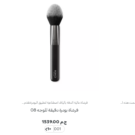
فرشاة كبيرة بألياف طبيعيّة لتطبيق البودرةصُممت هذه الفرشاة لتطبيق ودمج مختلف أنواع البودرة المضغوطة والسائبة.تُوفّر هذه الشعيرات الكثيفة إمكانية تطبيق المنتج بطريقة سهلة وسريعة لتتألّقي بإطلالة متجانسة. تمتاز الشعيرات الطبيعية عالية الجودة بنعومتها، وتسمح لك بدمج القوامات بلطف ودقّة للحصول على نتائج احترافية. تلتقط الشعيرات الاصطناعيّة المتماسكة الكميّة المناسبة من المنتج وتطبّقه بطريقة مثاليّة.علاوةً على ذلك، تمتاز الفرشاة بمقبض أسود غير لامع يضفي عليها طابعاً أنيقاً وعصرياً واحترافياً، كما تتباهى بحلقة معدنية تتشح باللون الرصاصي وتزدان بشعار العلامة KK المنقوش عليها ليزيدها رقياً. ويأتي المقبض بتصميم بيضاوي وعملي يسهّل استخدام الفرشاة ويزيد القدرة على التحكّم بها.
فرشاة عالية الدقة بألياف اصطناعيّة لتطبيق البودرةنقدّم لك فرشاةً مميزة لتطبيق المنتجات البودرية على غرار بودرة الوجه والبلاش والهايلاتر. تُعدّ مثاليّة لإضفاء لمسة نهائيّة على المكياج.وتتمتّع بتصميم فريد يوفّر تطبيقاً دقيقاً وقدرة تحكّم عالية فيسهّل تحديد ملامح الوجه ونحتها.تلتقط الشعيرات الاصطناعية الكمية المناسبة من المنتج لمكياج متجانس وناعم. وتمتاز بقوام ناعم وليّن كما تأتي بجودة فائقة فتطبّق المنتج بسلاسة ولطف على البشرة.علاوةً على ذلك، تمتاز الفرشاة بمقبض أسود غير لامع يضفي عليها طابعاً أنيقاً وعصرياً واحترافياً، كما تتباهى بحلقة معدنية تتشح باللون الرصاصي وتزدان بشعار العلامة KK المنقوش عليها ليزيدها رقياً. ويأتي المقبض بتصميم بيضاوي وعملي يسهّل استخدام الفرشاة ويزيد القدرة على التحكّم بها.
فرشاة بودرة دقيقة للوجه 08
ج.م 1539.00
+1
001