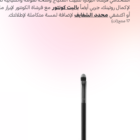
لإكمال روتينك، جربي أيضاً
باليت كونتور
مع فرشاة الكونتور لإبراز 
أو اكتشفي
محدد الشفايف
لإضافة لمسة متكاملة لإطلالتك.
17 منتج(ات)