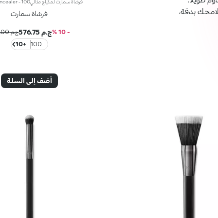
ملامحك بدقة،
فرشاة سمارت
ج.م 576.75
- 10 %
ج.م 639.00
+10
100
أضف إلى السلة