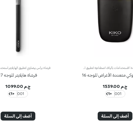
فرشاة متعدّدة الاستخدامات بألياف اصطناعيّة لتطبيق البودرة والفاونديشنفرشاة متعدّدة الاستخدامات بألياف اصطناعيّة لتطبيق البودرة والفاونديشنيسمح شكل فرشاة كابوكبي متعددة الاستخدامات بالتقاط الكميّة المناسبة من المنتج وتطبيقه بتجانس على البشرة من دون هدر أي منه. وتتيح بنية الشعيرات الاصطناعيّة المدمجة ولكن الناعمة تطبيقاً سهلاً وفعّالاً ومريحاً للحصول على لمسة احترافيّة بامتياز. كما يُعدّ المنتج المثالي للاستخدام اليومي.علاوةً على ذلك، يضفي المقبض الأسود غير اللامع يضفي طابعاً أنيقاً وعصرياً واحترافياً، كما يزدان بشعار KK المنقوش عليه. ويمتاز المقبض بتصميم نصف دائري ومريح يسهّل استخدام الفرشاة ويزيد القدرة على التحكّم بها عند دمج المنتج.
وكي متعددة الأغراض للوجه 16
فرشاة هايلايتر للوجه 17
ج.م 1539.00
ج.م 1099.00
+1
001
+1
001
أضف إلى السلة
أضف إلى السلة