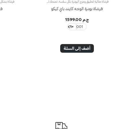
فرشاة مثالية لتطبيق ومزج البودرة بكل سلاسة، تمنحك لمسة نهائية خالية من العيوب بكل سهولة. تصميمها اللطيف يجعلها أساسية ضمن روتين مكياجك.المزايا:- شعيرات صناعية فاخرة وناعمة جدًا مُعززة بألياف جوز الهند المعاد تدويرها.- متعددة الاستخدامات وفعالة للحصول على إطلالات تدوم طويلاً بأعلى كثافة لونية.- مقبض مريح لتحكم دقيق وسهل.- تصميم نباتيخالٍ من المكونات المشتقة من الحيوانات.
فرشاة بودرة الوجه كايند باي كيكو
فر
ج.م 1599.00
+1
001
أضف إلى السلة