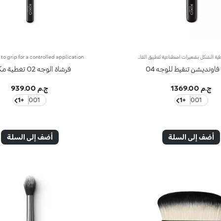
فرشاة مخروطيّة الشكل بشعيرات اصطناعيّة لتطبيق الفاونديشن السائل أو الكريمي. تتميّز هذه الفرشاة بشعيرات فريدة بطول متفاوت لتطبيق الفاونديشن بسهولة وسرعة وراحة فتتألّقي بإطلالة طبيعية بتأثير إيربراش. توفّر الشعيرات المصنوعة من الألياف الاصطناعية المرنة والمتينة فعالية عالية في تطبيق المنتج. تتمتّع الفرشاة بشعيرات ناعمة على البشرة،علاوةً على ذلك، تمتاز الفرشاة بمقبض أسود غير لامع يضفي عليها طابعاً أنيقاً وعصرياً واحترافياً، كما تتباهى بحلقة معدنية تتشح باللون الرصاصي وتزدان بشعار العلامة KK المنقوش ليزيدها رقياً. ويأتي المقبض بتصميم بيضاوي وعملي يسهّل استخدام الفرشاة ويزيد القدرة على التحكّم بها.
فاونديشن تنقيط للوجه 04
فرشاة الوجه 02 تغطية مكثفة
ج.م 1369.00
ج.م 939.00
+1
001
+1
001
أضف إلى السلة
أضف إلى السلة