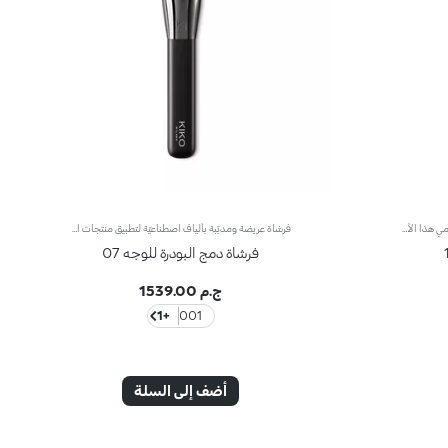
فرشاة برأس بيضاوي لتطبيق الهايلايتر.استخدمي هذا الأكسسوار لإبراز ملامح وجهك عبر تطبيق الكمية المناسبة من الهايلايتر وإضفاء التوهّج الذي يناسبك لتتألّقي بمكياج احترافي بخطوة واحدة ولا أسهل. مواصفات المنتج: - يتمتّع برأس بيضاوي وشعيرات صناعية ناعمة جداً لتوفير تطبيق مريح جداً - يتيح التحكّم بحركة تطبيق الهايلايتر وكمّيته بمنتهى السهولة - يوفّر إطلالة خالية من الشوائب
فرشاة عريضة ومدبّبة بألياف اصطناعيّة لتطبيق منتجات الوجه البودريّةتمتاز الفرشاة برأس مزوّى يوزّع المنتج بالتساوي على الوجه من دون ترك أي خطوط وفروقات لونية. تلتقط الشعيرات الاصطناعية الكمية المناسبة من المنتج لمكياج متجانس. وتمتاز بقوام ناعم وليّن كما تأتي بجودة فائقة فتطبّق المنتج بسلاسة ولطف على البشرة.علاوةً على ذلك، تمتاز الفرشاة بمقبض أسود غير لامع يضفي عليها طابعاً أنيقاً وعصرياً واحترافياً، كما تتباهى بحلقة معدنية تتشح باللون الرصاصي وتزدان بشعار العلامة KK المنقوش عليها ليزيدها رقياً. ويأتي المقبض بتصميم بيضاوي وعملي يسهّل استخدام الفرشاة ويزيد القدرة على التحكّم بها.
فرشاة دمج البودرة للوجه 07
ج.م 1539.00
+1
001
أضف إلى السلة