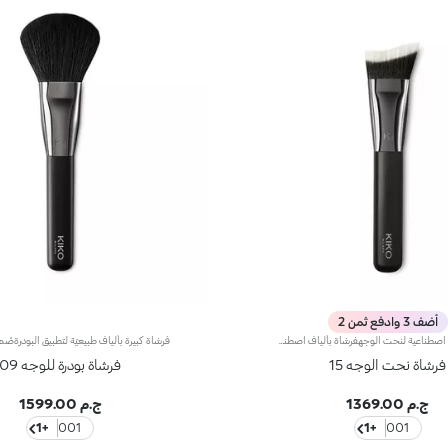
أضف 3 وادفع ثمن 2
فرشاة بألياف اصطناعية لنحت الوجهفرشاة بألياف اصطناعية لنحت الوجهنقدّم لك فرشاة مدمجة برأس مزوّى لنحت الوجه بتجانس. يُعتبر المنتج المثالي لتطبيق التركيبات السائلة والكريمية والبودرية.تتبع شعيرات الفرشاة الكثيفة والمدمجة المصنوعة من الألياف ثنايا خطّ الفكّ فيما تحدّد عظام الخدّين للحصول على مكياج راقٍ ومحدّد بدقّة. وتوفّر الألياف الاصطناعيّة عالية الجودة المرونة والمتانة والتأثير الفائق عند دمج منتجات الوجه. فتتيح تطبيقاً سريعاً وسهلاً.علاوةً على ذلك، تتمتّع الفرشاة بمقبض أسود غير لامع يضفي عليها طابعاً أنيقاً وعصرياً واحترافياً، كما يزدان بحلقة معدنيّة باللون الرمادي الداكن نُقش على جانبها شعار KK ليعزّز طابعها الحصري. ويمتاز المقبض بتصميم نصف دائري ومريح يسهّل استخدام الفرشاة ويزيد القدرة على التحكّم بها عند دمج المنتج.
فرشاة نحت الوجه 15
فرشاة بودرة للوجه 09
ج.م 1369.00
ج.م 1599.00
+1
001
+1
001