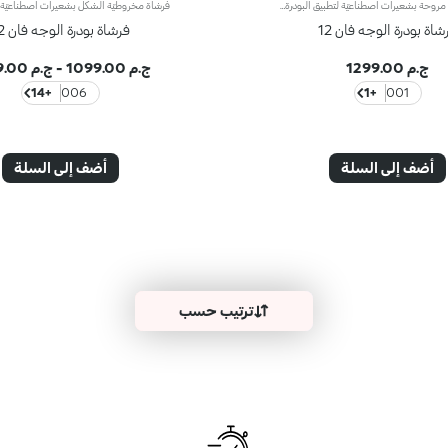
فرشاة بشكل مروحة بشعيرات اصطناعيّة لتطبيق البودرةتُعتبر هذه الفرشاة المصممة بشكل مروحة مثالية من أجل:- إضفاء لمسة نهائيّة على المكياج؛- تطبيق ودمج بودرات الوجه بلطف ودقّة؛- إزالة المكياج الزائد.تتمتّع الفرشاة بشعيرات ناعمة على البشرة، كما توفّر الألياف الاصطناعية المرنة والمتينة فعالية عالية في تطبيق وإزالة المنتج.علاوةً على ذلك، تمتاز الفرشاة بمقبض أسود غير لامع يضفي عليها طابعاً أنيقاً وعصرياً واحترافياً، كما تتباهى بحلقة معدنية تتشح باللون الرصاصي وتزدان بشعار العلامة KK المنقوش عليها ليزيدها رقياً. ويأتي المقبض بتصميم بيضاوي وعملي يسهّل استخدام الفرشاة ويزيد القدرة على التحكّم بها.
شاة بودرة الوجه فان 12
فرشاة بودرة الوجه فان 12
ج.م 1299.00
ج.م 1099.00
-
ج.م 1429.00
+14
006
+1
001
أضف إلى السلة
أضف إلى السلة
ترتيب حسب