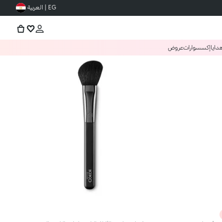
EG | العربية
دايا
إكسسوارات
عروض