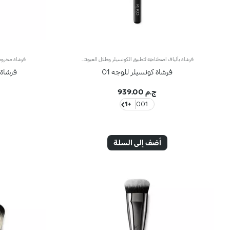
فرشاة بألياف اصطناعيّة لتطبيق الكونسيلر وظلال العيونتمتاز الفرشاة المسطّحة برأس مدوّر وتُعدّ مثاليّة لتطبيق الكونسيلر وظلال العيون السائلة أو الكريميّة.تأتي بألياف اصطناعية ناعمة لا تمتصّ المنتج بل توزّعه على البشرة بالتساوي وبدقة عالية لتوفر تغطية لا تشوبها شائبة. وتتمتّع بشعيرات عالية الجودة ومرنة ومتينة تمتاز بفعالية عالية في تطبيق مختلف القواماتعلاوةً على ذلك، تمتاز الفرشاة بمقبض أسود غير لامع يضفي عليها طابعاً أنيقاً وعصرياً واحترافياً، كما تتباهى بحلقة معدنية تتشح باللون الرصاصي وتزدان بشعار العلامة KK المنقوش عليها ليزيدها رقياً. ويأتي المقبض بتصميم بيضاوي وعملي يسهّل استخدام الفرشاة ويزيد القدرة على التحكّم بها.
فرشاة كونسيلر للوجه 01
فرشاة 
ج.م 939.00
+1
001
أضف إلى السلة