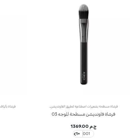
فرشاة مسطّحة بشعيرات اصطناعيّة لتطبيق الفاونديشن السائل أو الكريميصُممت هذه الفرشاة المسطّحة على شكل قوس لتطبيق المنتجات على كامل الوجه حتى تتيح لك تطبيقاً عالي الدقّة.توفّر الألياف الاصطناعية المرنة والمتينة فعالية عالية في تطبيق المنتج. وتُضفي هذه الشعيرات الناعمة عالية الجودة لمسة لطيفة على البشرة لتطبيق المنتج بطريقة سهلة وسريعة.علاوةً على ذلك، تمتاز الفرشاة بمقبض أسود غير لامع يضفي عليها طابعاً أنيقاً وعصرياً واحترافياً، كما تتباهى بحلقة معدنية تتشح باللون الرصاصي وتزدان بشعار العلامة KK المنقوش عليها ليزيدها رقياً. ويأتي المقبض بتصميم بيضاوي وعملي يسهّل استخدام الفرشاة ويزيد القدرة على التحكّم بها.
فرشاة فاونديشن مسطحة للوجه 03
ج.م 1369.00
+1
001