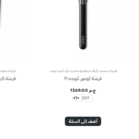
فرشاة مدمجة بألياف اصطناعيّة لتحديد ثنايا الوجه ونحتهانقدّم لك فرشاة مدمجة لتحديد ثنايا الوجه بدقة عالية، ويحلو استخدامها لتطبيق المنتجات الكريمية والبودرية.يمتاز المنتج بشعيرات كثيفة ويأتي بتصميم مدمج، فيتبع خطّ الفكّ ويبرز عظمتَي الخدّين لمكياج محدّد وراقٍ. وتُعدّ شعيراته عالية الجودة مرنة ومتينة، كما يمتاز بفعالية عالية في تطبيق المنتجات ودمجها.علاوةً على ذلك، تمتاز الفرشاة بمقبض أسود غير لامع يضفي عليها طابعاً أنيقاً وعصرياً واحترافياً، كما تتباهى بحلقة معدنية تتشح باللون الرصاصي وتزدان بشعار العلامة KK المنقوش ليزيدها رقياً. ويأتي المقبض بتصميم بيضاوي وعملي يسهّل استخدام الفرشاة ويزيد القدرة على التحكّم بها.
فرشاة كونتور للوجه 11
فرشاة كاب
ج.م 1369.00
+1
001
أضف إلى السلة