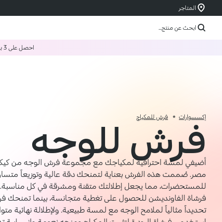
المتاجر
ابحث عن منتج...
احصل على 3 بسعر 2
إكسسوارات
فرش للمكياج
فرش للوجه
أضيفي لمسة احترافية لمكياجك مع مجموعة فرش الوجه من كيكو 
مصر. صُممت هذه الفرش بعناية لتمنحك دقة عالية وتوزيعاً متساوي
للمستحضرات، مما يجعل إطلالتك متقنة ومشرقة في كل مناسبة.
فرشاة الفاونديشن للحصول على تغطية متجانسة، بينما تمنحك فرشا
تحديداً مثالياً لملامح الوجه مع لمسة طبيعية. ولإطلالة نهائية متواز
استخدمي فرشاة البودرة لتثبيت المكياج ومنحه نعومة وانسيابية تدو