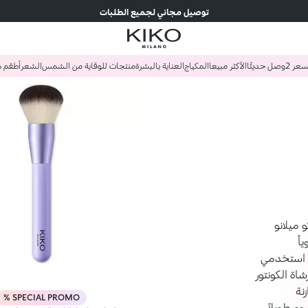
توصيل مجاني لجميع الطلبات
وصل حديثًا
الأكثر مبيعا
المكياج
العناية بالبشرة
منتجات للوقاية من الشمس
الشعر
أطقم ه
ميلانو
اً
 استخدمي
ة الكونتور
نة
SPECIAL PROMO %
م طويلاً.