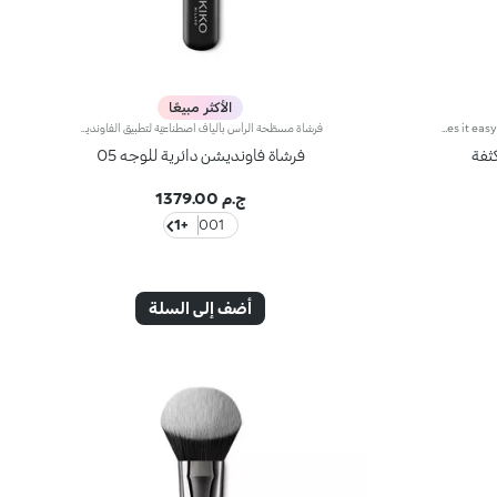
الأكثر مبيعًا
Face and eye brush with densely packed fibers for applying concealers as well as cream and powder eyeshadows. The brush’s densely packed bristles and rounded tip permit an even and precise application and easily buildable coverage. The soft, high-quality bristles are flexible, durable and highly effective at applying the different products. They also feel velvety smooth on the skin. The brush's matte black handle gives this elegant tool a modern and professional look whereas the ferrule with its gunmetal finish and engraved KK monogram adds a classy touch. The handle’s ergonomic, oval shape makes it easy to grip for a controlled application.
فرشاة مسطّحة الرأس بألياف اصطناعيّة لتطبيق الفاونديشن السائل أو الرغويصُممت هذه الفرشاة المدوّرة مسطّحة الرأس لتطبيق المنتجات السائلة أو الرغوية مثل الفاونديشن، والبلاش والهايلايتر.تمتاز الشعيرات المدمجة بطول مثالي لتطبيق المنتج بطريقة سهلة وسريعة وتوفير تغطية قابلة للتعزيز. توفّر الشعيرات الاصطناعية المرنة والمتينة فعالية عالية في تطبيق المنتج. كما تمتاز الشعيرات عالية الجودة بنعومتها ومرونتها.علاوةً على ذلك، تمتاز الفرشاة بمقبض أسود غير لامع يضفي عليها طابعاً أنيقاً وعصرياً واحترافياً، كما تتباهى بحلقة معدنية تتشح باللون الرصاصي وتزدان بشعار العلامة KK المنقوش عليها ليزيدها رقياً. ويأتي المقبض بتصميم بيضاوي وعملي يسهّل استخدام الفرشاة ويزيد القدرة على التحكّم بها.
فرشاة فاونديشن دائرية للوجه 05
ج.م 1379.00
+1
001
أضف إلى السلة