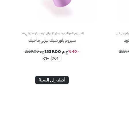
الكريم المرطّب والمعزّز لإشراق الوجه مع قوام جِل كريمي ناعم. يساعد هذا المنتج على مكافحة علامات التقدّم في السنّ وتعزيز إشراق البشرة بفضل قوامه الخفيف والمناشد للحواس. وبذلك، تبدو البشرة أكثر تماسكاً وطراوةً بتأثير مخملي رائع.مزايا فريدة ترتقي بنظام العناية ببشرتك:- يتمتّع بتركيبة معزّزة بخلاصة الليمون والفيتامين سي والفيتامين إي وحمض الهيالورونيك والنياسيناميد- يمتاز بتركيبة خفيفة ومريحة على البشرة، حيث يساعدها على استعادة ترطيبها لتصبح أكثر نعومةً- أكّدت الاختبارات أنّ هذا المنتج يزيد الترطيب بنسبة 8% بعد ساعة واحدة من تطبيقه لأوّل مرّة- أكّدت الاختبارات أنّ هذا المنتج يزيد مرونة البشرة بنسبة 5% بعد 28 يوماً من الاستخدام- يُشكّل الأساس المثالي لمكياج الوجه- تتعالى منه نفحات عطرية ناعمة من مزيج الحامض والورد والكاميليا والمغنوليا وخشب الصندل والمسك- يناسب جميع أنواع البشرة، الجافة والعادية والمختلطة- يأتي في مرطبان مضغوط مع تصميم عصري لإطلاق الكميّة المناسبة من المنتج بدون هدر أي منه
السيروم المرطّب والمعزّز لإشراق الوجه بقوام لؤلئي مناشد للحواس. يُعزّز هذا المنتج لمعان البشرة ويضفي عليها لمسة مرنة وحريرية لتبدو أكثر تجانساً.مزايا فريدة ترتقي بنظام العناية ببشرتك:- يمتاز بتركيبة معزّزة بخلاصة الليمون الإيطالي والفيتامين سي والببتيدات ومزيج من الفيتامينات- يُعتبر إكسيراً فعّالاً لتعزيز إشراق البشرة، وتهدئتها وترطيبها، ويمنحها قواماً مشرقاً وناعماً كالحرير- يساعد في تقليص علامات التقدّم في السنّ الظاهرة ومظهر التجاعيد بنسبة 10%.- أكّدت الاختبارات أنّ هذا المنتج يزيد الترطيب بنسبة 11% بعد ساعة واحدة من تطبيقه لأوّل مرّة- تتعالى منه نفحات عطرية ناعمة من مزيج الحامض والورد والكاميليا والمغنوليا وخشب الصندل والمسك- يناسب جميع أنواع البشرة، الجافة والعادية والمختلطة- يأتي في عبوة مضغوطة مزوّدة برأس ضخّ مع تصميم عصري لإطلاق الكميّة المناسبة من المنتج بدون هدر أي منه
ود
سيروم باور شيك بيرلي ماجيك
ج.م 1539.00
- 40 %
ج.م 2559.00
+1
001
أضف إلى السلة