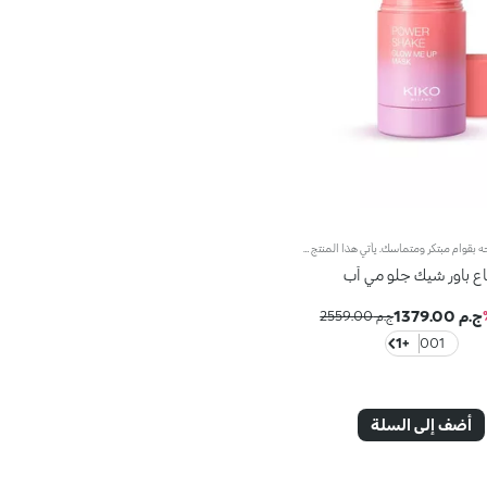
الماسك للوجه بقوام مبتكر ومتماسك. يأتي هذا المنتج على شكل إصبع مما يجعله سريع وسهل التطبيق، لتبدو البشرة أكثر جمالاً، ونعومةً وإشراقاً.مزايا فريدة ترتقي بنظام العناية ببشرتك:- يتمتّع بتركيبة معزّزة بخلاصة الليمون والفيتامين سي وحمض الهيالورونيك والببتيدات- يجعل البشرة مشرقة وناعمة كالحرير- تتعالى منه نفحات عطرية ناعمة من مزيج الحامض والورد والكاميليا والمغنوليا وخشب الصندل والمسك- يناسب جميع أنواع البشرة، الجافة والعادية والمختلطة- يضمن تطبيقاً مريحاً ودقيقاً من دون ترك أي بقايا على اليدين- يتمتّع بتصميم حيوي وعصري لإطلاق الكميّة المناسبة من المنتج بدون هدر أي منه
اع باور شيك جلو مي أب
ج.م 1379.00
ج.م 2559.00
+1
001
أضف إلى السلة