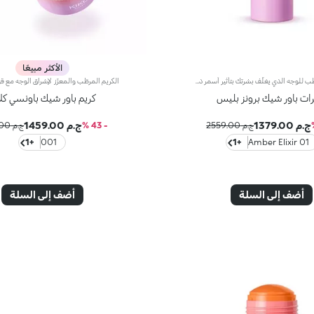
الأكثر مبيعًا
السائل المرطّب للوجه الذي يغلّف بشرتك بتأثير أسمر ذهبي. كما يتميّز بقوام خفيف مع لمسة لؤلئية، لتتألّقي ببشرة متوهّجة، ومغذّاة ومتجانسة.مزايا فريدة ترتقي بنظام العناية ببشرتك:- يمتاز بتركيبة معزّزة بخلاصة الليمون والفيتامين سي والنياسيناميد ومزيج من الفيتامينات- يعزّز جمال بشرتك بلمسة ساتانية سمراء طبيعية من التطبيق الأوّل، من دون أن يترك ملمساً دهنياً عليها.- تمتصّه البشرة بشكلٍ فوري، لتغدو أكثر ترطيباً- تتعالى منه نفحات عطرية ناعمة من مزيج الحامض والورد والكاميليا والمغنوليا وخشب الصندل والمسك- يناسب جميع أنواع البشرة، الجافة والعادية والمختلطة- يأتي في عبوة مضغوطة مزوّدة برأس ضخّ مع تصميم عصري لإطلاق الكميّة المناسبة من المنتج بدون هدر أي منه
ات باور شيك برونز بليس
كريم باور شيك باونسي كلا
ج.م 1379.00
ج.م 1459.00
ج.م 2559.00
- 43 %
ج.م 2559.00
+1
001
+1
01 Amber Elixir
أضف إلى السلة
أضف إلى السلة