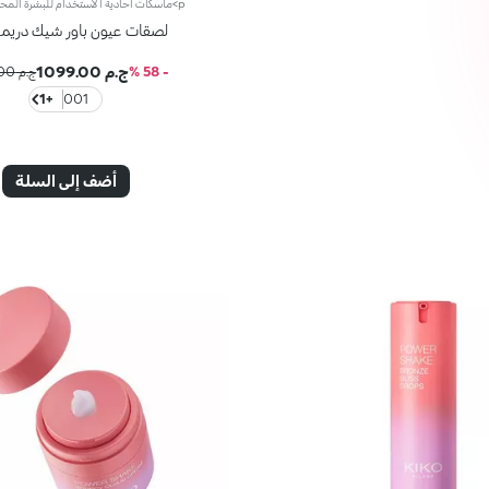
لصقات عيون باور شيك دريم
ج.م 1099.00
- 58 %
ج.م 2559.00
+1
001
أضف إلى السلة