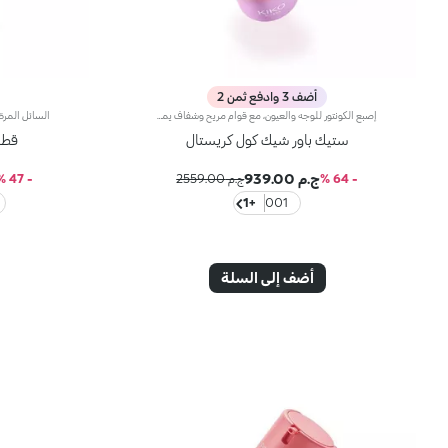
أضف 3 وادفع ثمن 2
إصبع الكونتور للوجه والعيون، مع قوام مريح وشفاف يمنحك شعوراً فوريّاً بالانتعاش. يساعدك هذا المنتج على الاهتمام ببشرتك في كافة الأوقات، حتّى أثناء التنقّل.مزايا فريدة ترتقي بنظام العناية ببشرتك:- يتمتّع بتركيبة معزّزة بخلاصة الليمون والفيتامين سي- يمتاز بقوام حسّي لم يسبق له مثيل بتأثير كريستالي لتعزيز انتعاش البشرة- ينساب بسلاسة على بشرة الوجه- يناسب جميع أنواع البشرة، الجافة والعادية والمختلطة- يأتي في عبوة عمليّة جدّاً مع تصميم عصري لإطلاق الكميّة المناسبة من المنتج بدون هدر أي منه
ستيك باور شيك كول كريستال
قطر
ج.م 939.00
- 64 %
ج.م 2559.00
- 47 %
+1
001
أضف إلى السلة