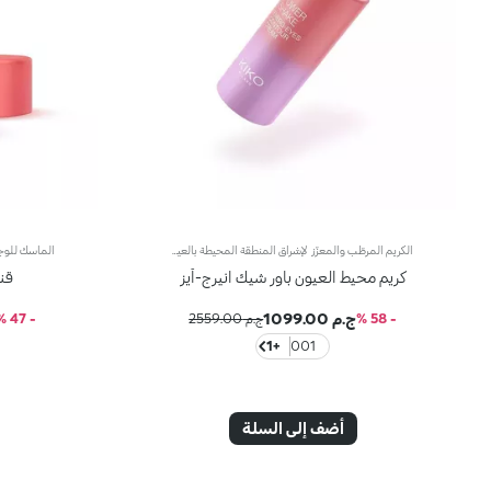
الكريم المرطّب والمعزّز لإشراق المنطقة المحيطة بالعين. يتمتّع هذا المنتج بتركيبة منعشة وخفيفة تمتصها البشرة على الفور، حيث يساعد على التخفيف من الانتفاخ والهالات السوداء وعلامات التقدّم في السنّ، لتعزيز جمال عينَيك وإشراقها.مزايا فريدة ترتقي بنظام العناية ببشرتك:- يمتاز بتركيبة معزّزة بخلاصة الليمون والفيتامين سي والنياسيناميد ومزيج من الفيتامينات- يُبرز جمال العيون لتبدو أكثر إشراقاً وأقلّ تعباً- أكّدت الاختبارات أنّ هذا المنتج يزيد الترطيب بنسبة 20% بعد 15 دقيقة من تطبيقه لأوّل مرّة- أكّدت الاختبارات أنّ هذا المنتج يعزّز إشراق البشرة بنسبة 16%- أكّدت الاختبارات أنّ هذا المنتج يقلّص مظهر التجاعيد بنسبة 10%- يوفّر أساساً مثالياً لمكياج العيون بفضل قوامه الخفيف، والمناشد للحواس والخالي من العطور- يأتي في عبوة مضغوطة مزوّدة برأس ضخّ مع تصميم عصري لإطلاق الكميّة المناسبة من المنتج بدون هدر أي منه
كريم محيط العيون باور شيك انيرج-آيز
قن
ج.م 1099.00
- 58 %
ج.م 2559.00
- 47 %
+1
001
أضف إلى السلة