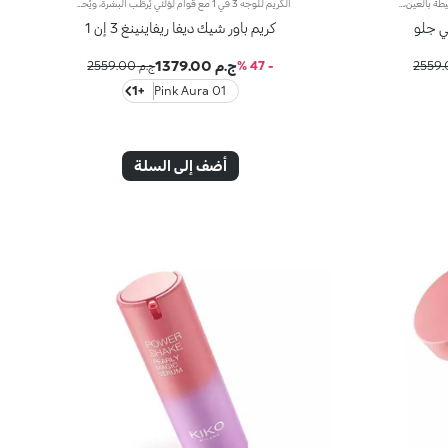
p>ماسكات أحادية الاستخدام للبشرة المحيطة بالعين، مع قوام هيدروجِل بلمسة لؤلؤية. دلّلي نفسك مع هذا المنتج الثوري وعزّزي إشراق عينيك.مزايا فريدة ترتقي بنظام العناية ببشرتك:- يتمتّع بتركيبة معزّزة بخلاصة الليمون والفيتامين سي وحمض الهيالورونيك- يثبت بشكل مثالي على المنطقة المحيطة بالعين ويمنحها شعوراً فوريّاً بالانتعاش- يتمتّع بقوام مريح وخفيف يسهل تطبيقه ويثبت بسهولة في مكانه، كما يعمل على تعزيز إشراق المنطقة المحيطة بالعين من دون أن يترك عليها ملمساً دهنياً- يناسب جميع أنواع البشرة، الجافة والعادية والمختلطة- يأتي في حزمة أنيقة تضمّ 32 ماسكاً أحادي الاستخدام مع سباتولا تتيح إزالته بسهولة
الكريم للوجه 3 في 1 مع قوام لؤلئي يُرطّب البشرة، ويُحضّرها لتطبيق المكياج مثل البرايمر ويُعزّز إشراقها. كما أنّه يتمتّع بقوام آسر ومناشد للحواس لتعزيز جمال الوجه والتألّق بإطلالة مثالية.مزايا فريدة ترتقي بنظام العناية ببشرتك:- يتمتّع بتركيبة معزّزة بخلاصة الليمون والفيتامين سي والفيتامين إي وحمض الهيالورونيك والببتيدات النباتية- أكّدت الاختبارات أنّ هذا المنتج يزيد الترطيب بنسبة 18% بعد ساعة واحدة من تطبيقه لأوّل مرّة- أكّدت الاختبارات أنّ هذا المنتج يعزّز إشراق البشرة بنسبة 11%- أكّدت الاختبارات أنّ هذا المنتج يقلّص مظهر التجاعيد بنسبة 11%- يشكّل قاعدة أساس مثالية للمكياج، ويُساعد على تعزيز ثباته- يمتاز بقوام لطيف على البشرة، وينساب عليها بسلاسة لتصبح ناعمة كالحرير ومتجانسة- تتعالى منه نفحات عطرية ناعمة من مزيج الحامض والورد والكاميليا والمغنوليا وخشب الصندل والمسك- يناسب جميع أنواع البشرة، الجافة والعادية والمختلطة- يأتي في عبوة مضغوطة مزوّدة برأس ضخّ مع تصميم عصري لإطلاق الكميّة المناسبة من المنتج بدون هدر أي منه
ي جلو
كريم باور شيك ديفا ريفاينينغ 3 إن 1
ج.م 1379.00
- 47 %
ج.م 2559.00
+1
01 Pink Aura
أضف إلى السلة