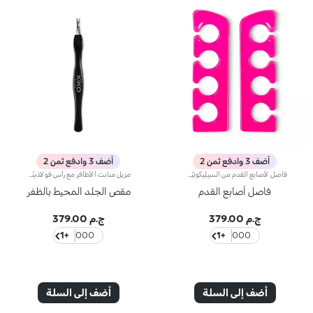
أضف 3 وادفع ثمن 2
أضف 3 وادفع ثمن 2
فاصل لأصابع القدم من السيليكونيُشكّل هذا المنتج المريح والعملي حدّاً فاصلاً بين أصابع قدميك خلال جلسة البديكير لتسهيل تطبيق طلاء الأظافر عليها.قابل للغسل والتعقيم.
مزيل منابت الأظافر مع رأس فولاذينُقدّم لك هذه الأداة الصغيرة والأساسيّة للحصول على مانيكير احترافيوإزالة منابت الأظافر بطريقة بسيطة لمدّة طويلة.
فاصل أصابع القدم
مقص الجلد المحيط بالظفر
ج.م 379.00
ج.م 379.00
+1
000
+1
000
أضف إلى السلة
أضف إلى السلة