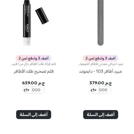
أضف 3 وادفع ثمن 2
أضف 3 وادفع ثمن 2
مبرد احترافي معدني للأظافر الطبيعية بتصميم أنيق ومميّز. يمتاز المبرد بجانب معدني، مع نقوش دقيقة على شكل حجر الألماس، تسمح لك بقصّ وبرد وتحديد شكل طرف الأظافر بطريقة سريعة ولطيفة للحصول على نتائج احترافية مبهرة.صُنع هذا المبرد من مواد صلبة ومقاومة للصدأ تُوفّر لك نتائج مثاليّة تدوم طويلاً.قابل للغسل والتعقيم.
قلم لإزالة طلاء الأظافر خالٍ من الأسيتون تصميم جديد!قلم لإزالة طلاء الأظافر مع رأس مشبّع بمذيب لإزالة التلطخات بشكل كامل وفعّال. يتميّز بتركيبة معزّزة بزيت الجوجوبا.يحتوي على ثلاثة رؤوس احتياطيّة. خالٍ من الأسيتون.جديد! يأتي المنتج في تصميم جديد عصري باللون الأسود.
مبرد أظافر 103 - دايموند
قلم تصحيح طلاء الأظافر
ج.م 379.00
ج.م 639.00
+1
000
+1
000
أضف إلى السلة
أضف إلى السلة