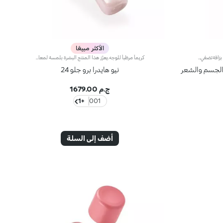
الأكثر مبيعًا
زيت مرطّب للوجه، والجسم والشعر بلمسة برّاقةتضفي الانعكاسات الأنيقة والمتعدّدة لمسات جمالية على الوجه والجسم والشعر، فيما تُغلّف البشرة بنعومة غير مسبوقة. نقدّم لكِ زيتاً مرطّباً مميّزاً*، لتغمري بشرتك بطبقة ملؤها الإشراق والجمال.مزايا المنتج:يتمتّع بتركيبة معزّزة بمزيج من زيت المكاديميا، وزيت الجوجوبا، وزيت الكشمش الأسود وزيت الرمّانيمتاز بقوام فاخر مناشد للحواس مع لمسة نهائية لامعة، كما أنه معزّز بمزيج من اللؤلؤ الوردييتغلغل بسرعة في البشرة من دون إثقالها أو ترك أيّ قوامٍ دهني عليهايُغذّي البشرة ويُعزّز جمالها وإشراقهايتمتّع بتركيبة متعدّدة الاستخدامات لإضفاء لمسة إشراق على عظمتَي الخدين، ومنطقة أعلى الصدر، والكتفين، والشعريتعالى منه عطر عنبري آسريتميّز بعبوة مزوّدة بأداة تقطير عمليّة لإطلاق الكميّة المناسبة من المنتج بدون هدر أي منه
كريماً مرطّباً للوجه.يعزّز هذا المنتج البشرة بلمسة لمعان مبهرة ويزيد جمالها وإشراقها، كما يمنحها جرعة ترطيب فورية لتصبح فائقة الإشراق والنعومة والتجانس.مزايا المنتج:- يتمتّع بتركيبة معززة بحمض الهيالورونيك وخلاصة الورد الإيطالي المستقدم بأساليب مستدامة وتكنولوجيا Actiglow والنياسيناميد- يرطّب البشرة فوراً ومع الوقت بدون إثقالها- أكّدت الاختبارات أنّ هذا المنتج يزيد الترطيب بنسبة 35% بعد 15 دقيقة فقط من تطبيقه لأوّل مرّة، وبنسبة 10% بعد 28 يوماً من الاستخدام- يوفّر ترطيباً طويل الأمد، يدوم حتّى 48 ساعة- أكّدت الاختبارات أنّ هذا المنتج يحفّز الإشراق بنسبة 31% بعد 15 دقيقة فقط من تطبيقه لأوّل مرّة، وبنسبة 9% بعد 28 يوماً من الاستخدام- يتألّق بتركيبة زهرية فائقة النعومة تمتاز بملمس مريح- تتغلغل التركيبة في البشرة لتعزز نعومتها- يتمتّع بعامل حماية SPF 10 يحمي البشرة- يشكّل قاعدة مثالية للمكياج ويعزز إشراق البشرة، كما يمكن استخدامه لوحده لتغدو البشرة رائعة الجمال- تمّ تعزيزه بنغمات الورد الرقيقة ليشعرك بالراحة- يناسب جميع أنواع البشرة: الجافة والعادية والمختلطة.
جه، والجسم والشعر
نيو هايدرا برو جلو 24
ج.م 1679.00
+1
001
أضف إلى السلة