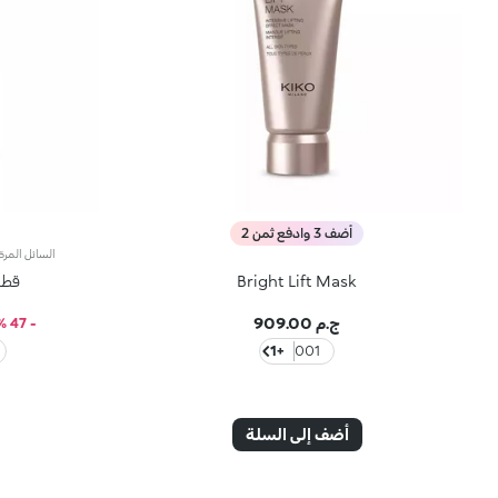
أضف 3 وادفع ثمن 2
Bright Lift Mask
قطر
ج.م 909.00
- 47 %
+1
001
أضف إلى السلة