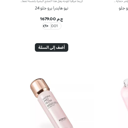
كريم مرطّب ومفتّح بحمض الهيالورونيك ومؤشر حماية SPF 10 يدوم مفعول هذا المرطّب طويلاً ويمنحك بشرة نضرة ومشرقة. ويحتوي على مكوّنات نشطة تحمي البشرة من الإجهاد التأكسدي وتمنحها توهّجاً صحياً.كما تمّ تعزيز تركيبته بخلاصة بذور الشعير التي تُساعد على تعزيز إشراق البشرة، وحمض الهيالورونيك وتكنولوجيا ActiGlow التجميلية الثورية التي تعزّز جمال البشرة.يمتاز المنتج بقوام حريري ويتوفّر بلون زهري خفيف. يُضفي المنتج على بشرتك شعوراً بالانتعاش عند تطبيقه، كما يُرطّبها ويمنحها تأثيراً مشرقاً. يتوفّر كريم Hydra Pro Glow المرطّب للعيون بتصميم أنيق مع أداة توزيع عملية تسمح لك بتطبيق الكميّة المناسبة من المنتج. يحتوي على كريم الوقاية من أشعة الشمس الذي يساهم في حماية الطبقة الخارجيّة من البشرة.وتفوح منه رائحة المسك والورد الآسرة.منتج مثالي لكافة أنواع البشرة.منتج مُختبر من قبل أطباء الجلد.لا يؤدّي إلى ظهور الرؤوس السوداء.**نتائج اختبارات سريريّة وأساسيّة دلالية تمّ إجراؤها على 20 امرأة استخدمنَ كريم Hydra Pro Glow الخافي للمعان لمدّة 28 يوماً
كريماً مرطّباً للوجه.يعزّز هذا المنتج البشرة بلمسة لمعان مبهرة ويزيد جمالها وإشراقها، كما يمنحها جرعة ترطيب فورية لتصبح فائقة الإشراق والنعومة والتجانس.مزايا المنتج:- يتمتّع بتركيبة معززة بحمض الهيالورونيك وخلاصة الورد الإيطالي المستقدم بأساليب مستدامة وتكنولوجيا Actiglow والنياسيناميد- يرطّب البشرة فوراً ومع الوقت بدون إثقالها- أكّدت الاختبارات أنّ هذا المنتج يزيد الترطيب بنسبة 35% بعد 15 دقيقة فقط من تطبيقه لأوّل مرّة، وبنسبة 10% بعد 28 يوماً من الاستخدام- يوفّر ترطيباً طويل الأمد، يدوم حتّى 48 ساعة- أكّدت الاختبارات أنّ هذا المنتج يحفّز الإشراق بنسبة 31% بعد 15 دقيقة فقط من تطبيقه لأوّل مرّة، وبنسبة 9% بعد 28 يوماً من الاستخدام- يتألّق بتركيبة زهرية فائقة النعومة تمتاز بملمس مريح- تتغلغل التركيبة في البشرة لتعزز نعومتها- يتمتّع بعامل حماية SPF 10 يحمي البشرة- يشكّل قاعدة مثالية للمكياج ويعزز إشراق البشرة، كما يمكن استخدامه لوحده لتغدو البشرة رائعة الجمال- تمّ تعزيزه بنغمات الورد الرقيقة ليشعرك بالراحة- يناسب جميع أنواع البشرة: الجافة والعادية والمختلطة.
و جلو
نيو هايدرا برو جلو 24
ج.م 1679.00
+1
001
أضف إلى السلة