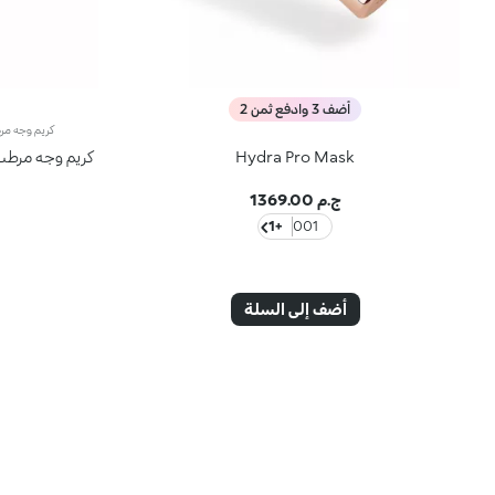
أضف 3 وادفع ثمن 2
Hydra Pro Mask
كريم وجه مرطب
ج.م 1369.00
+1
001
أضف إلى السلة