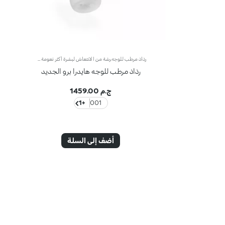
رذاذ مرطب للوجه.رشة من الانتعاش لبشرة أكثر نعومة وجمالًا. مثالي كقاعدة أو بخاخ مثبت للمكياج، يحيط الوجه بحجاب من الترطيب الفوري وقتما ترغبين.ما الذي يجعله فريدًا:-تركيبته الغنية بحمض الهيالورونيك، ومستخلص الورد الإيطالي المستدام، وأكتيجلو ومستخلص زهرة الربيع المسائية-تم اختباره لزيادة الترطيب بنسبة 32.5% بعد 15 دقيقة فقط من التطبيق الأول، وبنسبة 10.7% بعد 28 يومًا من الاستخدام-يوفر ترطيبًا طويل الأمد يصل إلى 48 ساعة-قوامه غير محسوس، متناسق فائق الانتعاش ومريح مع كل رشة-ضرورة عملية، مثالي للاستخدام طوال اليوم وحتى أثناء التنقل-له رائحة خفيفة من الورد للشعور بالرفاهية-مثالي لجميع أنواع البشرة: الجافة والعادية والمختلطة.
رذاذ مرطب للوجه هايدرا برو الجديد
ج.م 1459.00
+1
001
أضف إلى السلة