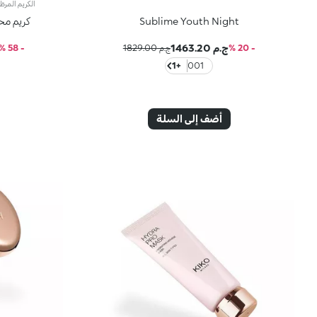
Sublime Youth Night
كريم محي
ج.م 1463.20
- 20 %
ج.م 1829.00
- 58 %
+1
001
أضف إلى السلة