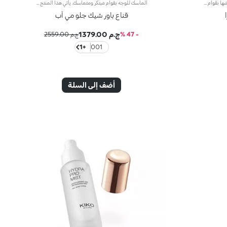
يغذي كريم الوجه المرطب هذا البشرة وينعشها بقوام حريري خفيف الوزن. يوفر تشطيبًا مشرقًا من الساتان، مما يترك بشرتك ناعمة وسلسة ومجهزة تمامًا للمكياج. الفوائد: - تركيبة نباتية مستدامة بنسبة 96%، غنية بمستخلص البرتقال المستدام وفيتامين سي - 95% من المكونات مشتقة من مواد خام طبيعية المصدر - تركيبة لطيفة، مناسبة حتى للبشرة الحساسة - قوام كريمي خفيف يذوب بسهولة في البشرة - تركيبة سريعة الامتصاص لبشرة منتعشة وناعمة - متعدد الاستخدامات—يمكن ارتداؤه وحده للحصول على توهج مشرق أو كقاعدة مثالية للمكياجRetryClaude can make mistakes. Please double-check responses.
الماسك للوجه بقوام مبتكر ومتماسك. يأتي هذا المنتج على شكل إصبع مما يجعله سريع وسهل التطبيق، لتبدو البشرة أكثر جمالاً، ونعومةً وإشراقاً.مزايا فريدة ترتقي بنظام العناية ببشرتك:- يتمتّع بتركيبة معزّزة بخلاصة الليمون والفيتامين سي وحمض الهيالورونيك والببتيدات- يجعل البشرة مشرقة وناعمة كالحرير- تتعالى منه نفحات عطرية ناعمة من مزيج الحامض والورد والكاميليا والمغنوليا وخشب الصندل والمسك- يناسب جميع أنواع البشرة، الجافة والعادية والمختلطة- يضمن تطبيقاً مريحاً ودقيقاً من دون ترك أي بقايا على اليدين- يتمتّع بتصميم حيوي وعصري لإطلاق الكميّة المناسبة من المنتج بدون هدر أي منه
قناع باور شيك جلو مي أب
ج.م 1379.00
- 47 %
ج.م 2559.00
+1
001
أضف إلى السلة