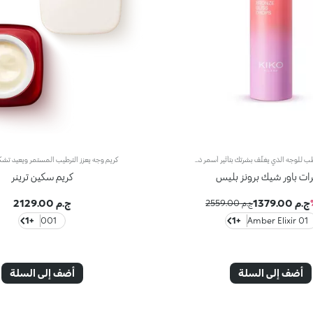
السائل المرطّب للوجه الذي يغلّف بشرتك بتأثير أسمر ذهبي. كما يتميّز بقوام خفيف مع لمسة لؤلئية، لتتألّقي ببشرة متوهّجة، ومغذّاة ومتجانسة.مزايا فريدة ترتقي بنظام العناية ببشرتك:- يمتاز بتركيبة معزّزة بخلاصة الليمون والفيتامين سي والنياسيناميد ومزيج من الفيتامينات- يعزّز جمال بشرتك بلمسة ساتانية سمراء طبيعية من التطبيق الأوّل، من دون أن يترك ملمساً دهنياً عليها.- تمتصّه البشرة بشكلٍ فوري، لتغدو أكثر ترطيباً- تتعالى منه نفحات عطرية ناعمة من مزيج الحامض والورد والكاميليا والمغنوليا وخشب الصندل والمسك- يناسب جميع أنواع البشرة، الجافة والعادية والمختلطة- يأتي في عبوة مضغوطة مزوّدة برأس ضخّ مع تصميم عصري لإطلاق الكميّة المناسبة من المنتج بدون هدر أي منه
ات باور شيك برونز بليس
كريم سكين ترينر
ج.م 1379.00
ج.م 2129.00
ج.م 2559.00
+1
001
+1
01 Amber Elixir
أضف إلى السلة
أضف إلى السلة