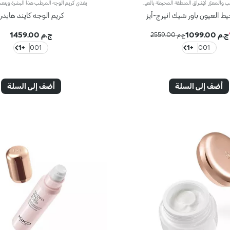
الكريم المرطّب والمعزّز لإشراق المنطقة المحيطة بالعين. يتمتّع هذا المنتج بتركيبة منعشة وخفيفة تمتصها البشرة على الفور، حيث يساعد على التخفيف من الانتفاخ والهالات السوداء وعلامات التقدّم في السنّ، لتعزيز جمال عينَيك وإشراقها.مزايا فريدة ترتقي بنظام العناية ببشرتك:- يمتاز بتركيبة معزّزة بخلاصة الليمون والفيتامين سي والنياسيناميد ومزيج من الفيتامينات- يُبرز جمال العيون لتبدو أكثر إشراقاً وأقلّ تعباً- أكّدت الاختبارات أنّ هذا المنتج يزيد الترطيب بنسبة 20% بعد 15 دقيقة من تطبيقه لأوّل مرّة- أكّدت الاختبارات أنّ هذا المنتج يعزّز إشراق البشرة بنسبة 16%- أكّدت الاختبارات أنّ هذا المنتج يقلّص مظهر التجاعيد بنسبة 10%- يوفّر أساساً مثالياً لمكياج العيون بفضل قوامه الخفيف، والمناشد للحواس والخالي من العطور- يأتي في عبوة مضغوطة مزوّدة برأس ضخّ مع تصميم عصري لإطلاق الكميّة المناسبة من المنتج بدون هدر أي منه
ط العيون باور شيك انيرج-آيز
كريم الوجه كايند هايدرا
ج.م 1099.00
ج.م 1459.00
ج.م 2559.00
+1
001
+1
001
أضف إلى السلة
أضف إلى السلة