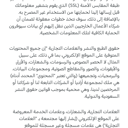
طبقة المقابس الآمنة (SSL) الذي يقوم بتشفير معلوماتك
قبل إرسالها إلينا لحمايتها من الاستخدام غير المصرح به.
بالإضافة إلى ذلك، سوف نتخذ خطوات معقولة لضمان أن
شركاء الأعمال الخارجيين الذين ننقل إليهم أي بيانات سيوفرون
الحماية الكافية لتلك المعلومات الشخصية.
حقوق الطبع والنشر والعلامات التجارية "إن جميع المحتويات
المتوفرة على الموقع الإلكتروني، بما في ذلك، على سبيل
المثال لا الحصر، النصوص، والرسومات، والشعارات، والأزرار،
والأيقونات، والصور، والمقاطع الصوتية، ومجموعات البيانات،
والبرمجيات، وتجميعها (والتي تعتبر ”المحتوى“ المحدد أدناه)
هي ملك لمجموعة أزاديا أو الشركات التابعة لنا أو شركائنا أو
المرخصين لدينا، وهي محمية بموجب قوانين حقوق النشر
السعودية والدولية.
العلامات التجارية، والشعارات، وعلامات الخدمة المعروضة
على الموقع الإلكتروني (يُشار إليها مجتمعة بـ ”العلامات
التجارية“) هي علامات مسجلة وغير مسجلة للموقع