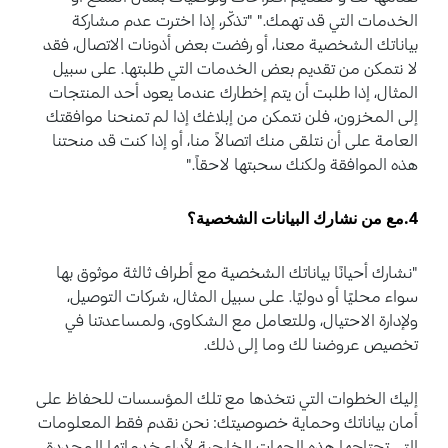
الخدمات التي قد تهمك." "تذكّر، إذا اخترت عدم مشاركة
بياناتك الشخصية معنا، أو رفضت بعض أذونات الاتصال، فقد
لا نتمكن من تقديم بعض الخدمات التي طلبتها. على سبيل
المثال، إذا طلبت أن يتم إخطارك عندما يعود أحد المنتجات
إلى المخزون، فلن نتمكن من إبلاغك إذا لم تمنحنا موافقتك
العامة على أن نتلقى منك اتصالاً منا، أو إذا كنت قد منحتنا
هذه الموافقة ولكنك سحبتها لاحقاً."
4.مع من نشارك البيانات الشخصية؟
"نشارك أحيانًا بياناتك الشخصية مع أطراف ثالثة موثوق بها
سواء محليًا أو دوليًا. على سبيل المثال، شركات التوصيل،
ولإدارة الاحتيال، وللتعامل مع الشكاوى، ولمساعدتنا في
تخصيص عروضنا لك وما إلى ذلك.
إليك الخطوات التي نتخذها مع تلك المؤسسات للحفاظ على
أمان بياناتك وحماية خصوصيتك: نحن نقدم فقط المعلومات
التي تحتاجها هذه الجهات الخارجية لأداء خدماتها المحددة.