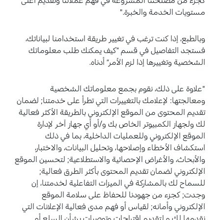
مستويات الخدمة والخبرة."
وبالطبع، إذا كنت ترغب في تغيير طريقة استخدامنا لبياناتك،
فستجد التفاصيل في قسم ”كيف يمكنك طلب معلوماتك
الشخصية وتغييرها إذا لزم الأمر“ أدناه.
"علاوة على ذلك، نقوم بجمع معلوماتك الشخصية
ومعالجتها: لإعلامك بالتغييرات التي تطرأ على خدمتنا; لضمان
تقديم المحتوى من الموقع الإلكتروني بالطريقة الأكثر فعالية
لك ولجهاز الكمبيوتر الخاص بك و/أو أي جهاز آخر لإدارة
الموقع الإلكتروني وللعمليات الداخلية، بما في ذلك
استكشاف الأخطاء وإصلاحها، وتحليل البيانات، والاختبار،
والأبحاث، والأغراض الإحصائية والاستطلاعية; لتحسين الموقع
الإلكتروني لضمان تقديم المحتوى بأكثر الطرق فعالية;
للسماح لك بالمشاركة في الميزات التفاعلية لخدمتنا، إن
وجدت; كجزء من جهودنا للحفاظ على سلامة الموقع
الإلكتروني وأمانه; لقياس أو فهم مدى فعالية الإعلانات التي
نقدمها لك و لتقديم اقتراحات وتوصيات بشأن السلع أو