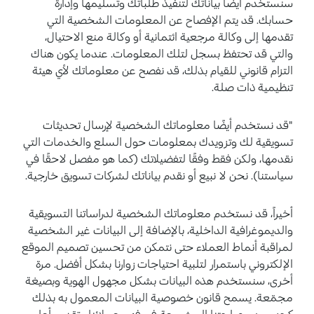
سنستخدم أيضًا بياناتك لتنفيذ طلباتك وتسليمها وإدارة
حسابك. قد يتم الإفصاح عن المعلومات الشخصية التي
تقدمها إلى وكالة مرجعية ائتمانية أو وكالة منع الاحتيال،
والتي قد تحتفظ بسجل لتلك المعلومات. عندما يكون هناك
التزام قانوني للقيام بذلك، قد نفصح عن معلوماتك لأي هيئة
تنظيمية ذات صلة.
"قد نستخدم أيضًا معلوماتك الشخصية لإرسال تحديثات
تسويقية لك وتزويدك بمعلومات حول السلع والخدمات التي
نقدمها، ولكن فقط وفقًا لتفضيلاتك (كما هو مفصل لاحقًا في
سياستنا). نحن لا نبيع أو نقدم بياناتك لشركات تسويق خارجية.
أخيراً، قد نستخدم معلوماتك الشخصية لدراساتنا التسويقية
والديموغرافية الداخلية، بالإضافة إلى البيانات غير الشخصية
لمراقبة أنماط العملاء حتى نتمكن من تحسين تصميم الموقع
الإلكتروني باستمرار لتلبية احتياجات زوارنا بشكل أفضل. مرة
أخرى، سنستخدم هذه البيانات بشكل مجهول الهوية وبصيغة
مجمّعة. يسمح قانون خصوصية البيانات المعمول به بذلك
كجزء من مصلحتنا المشروعة في فهم عملائنا وتقديم أعلى