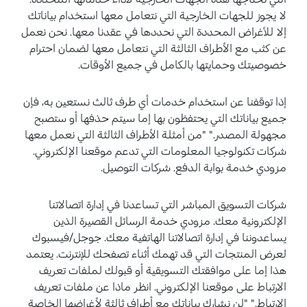
لا يجوز للجهات الخارجية التي نتعامل معها استخدام بياناتك
إلا للأغراض المحددة التي نحددها في عقدنا معها. نحن نعمل
عن كثب مع الأطراف الثالثة التي نتعامل معها لضمان احترام
خصوصيتك وحمايتها بالكامل في جميع الأوقات.
إذا توقفنا عن استخدام خدمات أي طرف ثالث نستعين به، فإن
جميع بياناتك التي يحتفظون بها إما سيتم حذفها أو ستصبح
مجهولة المصدر." "من أمثلة الأطراف الثالثة التي نعمل معها
شركات تكنولوجيا المعلومات التي تدعم موقعنا الإلكتروني.
مزودي خدمة بوابة الدفع. شركات التوصيل.
شركات التسويق المباشر التي تساعدنا في إدارة اتصالاتنا
الإلكترونية معك. مزودي خدمة الرسائل القصيرة الذين
يساعدوننا في إدارة اتصالاتنا الهاتفية معك. جوجل/فيسبوك
لعرض المنتجات التي قد تهمك أثناء تصفحك للإنترنت. يعتمد
هذا إما على موافقتك التسويقية أو قبولك لملفات تعريف
الارتباط على موقعنا الإلكتروني. انظر ماذا عن ملفات تعريف
الارتباط." "لن نشارك بياناتك مع أطراف ثالثة لأغراضها الخاصة