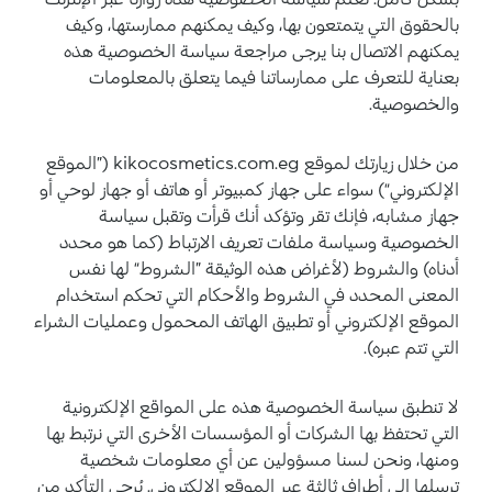
بالحقوق التي يتمتعون بها، وكيف يمكنهم ممارستها، وكيف
يمكنهم الاتصال بنا يرجى مراجعة سياسة الخصوصية هذه
بعناية للتعرف على ممارساتنا فيما يتعلق بالمعلومات
والخصوصية.
من خلال زيارتك لموقع kikocosmetics.com.eg (”الموقع
الإلكتروني“) سواء على جهاز كمبيوتر أو هاتف أو جهاز لوحي أو
جهاز مشابه، فإنك تقر وتؤكد أنك قرأت وتقبل سياسة
الخصوصية وسياسة ملفات تعريف الارتباط (كما هو محدد
أدناه) والشروط (لأغراض هذه الوثيقة ”الشروط“ لها نفس
المعنى المحدد في الشروط والأحكام التي تحكم استخدام
الموقع الإلكتروني أو تطبيق الهاتف المحمول وعمليات الشراء
التي تتم عبره).
لا تنطبق سياسة الخصوصية هذه على المواقع الإلكترونية
التي تحتفظ بها الشركات أو المؤسسات الأخرى التي نرتبط بها
ومنها، ونحن لسنا مسؤولين عن أي معلومات شخصية
ترسلها إلى أطراف ثالثة عبر الموقع الإلكتروني. يُرجى التأكد من