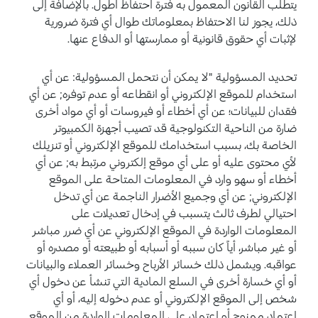
يتطلب القانون المعمول به فترة احتفاظ أطول. بالإضافة إلى
ذلك، يجوز لنا الاحتفاظ بمعلوماتك طوال أي فترة ضرورية
لإثبات أي حقوق قانونية أو ممارستها أو الدفاع عنها.
تحديد المسؤولية "لا يمكن أن نتحمل المسؤولية: عن أي
استخدام للموقع الإلكتروني أو انقطاعه أو عدم توفره; عن أي
فقدان للبيانات؛ عن أي أخطاء أو فيروسات أو أي مواد أخرى
ضارة من الناحية التكنولوجية قد تصيب أجهزة الكمبيوتر
الخاصة بك، بسبب استخدامك للموقع الإلكتروني أو تنزيلك
لأي محتوى عليه أو على أي موقع إلكتروني مرتبط به; عن أي
أخطاء أو سهو وارد في المعلومات المتاحة على الموقع
الإلكتروني; عن أي وجميع الأضرار الناجمة عن أي تدخل
احتيالي لطرف ثالث يتسبب في إدخال تعديلات على
المعلومات الواردة في الموقع الإلكتروني عن أي ضرر مباشر
أو غير مباشر، أياً كان سببه أو أسبابه أو طبيعته أو مصدره أو
عواقبه. ويشمل ذلك خسائر الأرباح وخسائر العملاء والبيانات
أو أي خسارة أخرى في السلع المادية التي تنشأ عن دخول أي
شخص إلى الموقع الإلكتروني أو عدم دخوله إليه، أو أي
اعتماد ممنوح أو اعتماد على المعلومات الواردة من الموقع