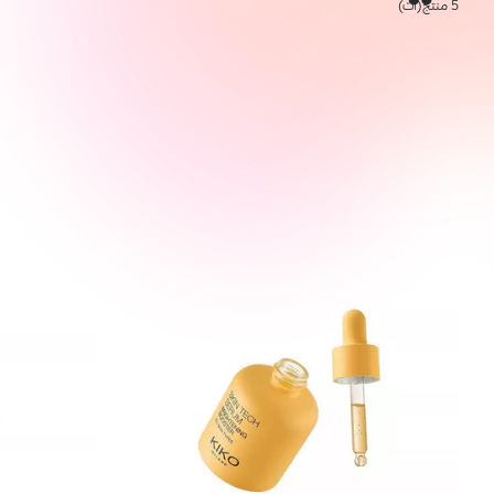
5 منتج(ات)