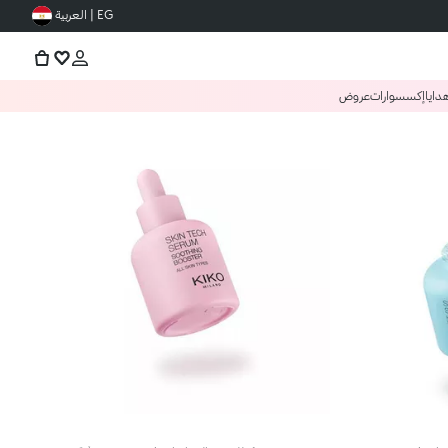
EG | العربية
دايا
إكسسوارات
عروض