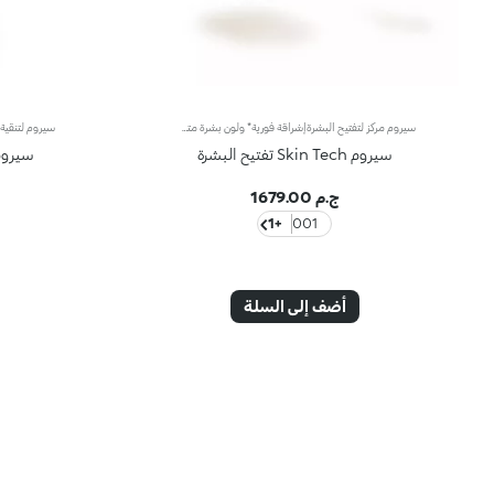
سيروم مركز لتفتيح البشرةإشراقة فورية* ولون بشرة متساوي. يحتوي على النياسيناميد، مستخلص البرتقال الإيطالي وفيتامين C. يترك البشرة ناعمة ومشرقة ويقلل ظهور البقع الداكنة وتصبغات البشرة.تم اختباره سريرياًالنتائج:+39% إشراقة خلال 30 دقيقة*-15% من البقع الداكنة والتصبغات**الفوائد:- تأثير تفتيح* لمظهر بشرة أكثر تناسقاً- ملمس خفيف وحريري يشعر بالراحة على البشرة- يمتص فوراً، غير دهني وغير لزج- البشرة تبدو مشرقة وتشعر بالنعومة مع كل استخدام- مناسب لجميع أنواع البشرة، يوصى به بشكل خاص للبشرة الباهتة- مزود بقطارة عملية ودقيقة وبدون هدر- مصمم للاستخدام اليومي
سيروم Skin Tech تفتيح البشرة
سيروم Skin Tech لتنقية
ج.م 1679.00
+1
001
أضف إلى السلة