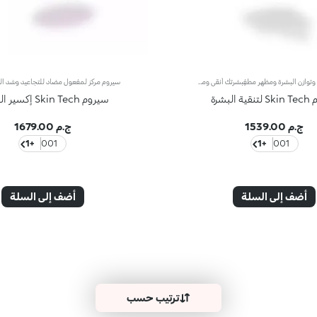
سيروم لتنقية وتوازن البشرة ومظهر مطفٍبشرتك أنقى ومتوازنة بخطوة واحدة. سيروم مركز يجمع بين حمض اللاكتوبيونيك، وخلاصة الريحان الإيطالي، وحمض البيوسكسينيك للمساعدة على تنقية البشرة من الشوائب، تحسين مظهرها، وتقليل اللمعان.النتائج المختبرية:-15% دهون زائدة*انخفاض العيوب بشكل واضح لدى 95% من المتطوّعين**الفوائد:- يوازن البشرة ويحسّن مظهرها- قوام خفيف ومريح- يمتص بسرعة، غير دهني وغير لزج- يمنح بشرة نقية، أكثر نعومة وملمس مخملي مع كل استخدام- مناسب لجميع أنواع البشرة، ومثالي للبشرة الدهنية- قطّارة عملية للاستخدام الدقيق بدون هدر- مناسب للاستخدام اليومي
 البشرة
سيروم Skin Tech إكسير الشباب
ج.م 1539.00
ج.م 1679.00
+1
001
+1
001
أضف إلى السلة
أضف إلى السلة
ترتيب حسب