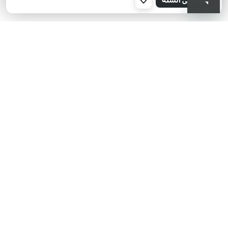
000
KIKO هل تبحث عن فعاليات؟
أحدث الأخبار؟ عروض مذهلة؟
اشترك في نشرتنا البريدية!
أدخل بريدك الإلكتروني
بعد قراءة وفهم سياسة الخصوصية، وأني قد تجاوزت 18 عامًا، وأدرك أن موافقتي
مجانية وقابلة للسحب في أي وقت وفقًا للتعليمات الواردة في سياسة الخصوصية،
ووفقًا للمادتين 6 و 7 من اللائحة العامة لحماية البيانات (GDPR)، أوافق على معالجة
بياناتي الشخصية من قبل KIKO S.p.A.
سياسة الخصوصية