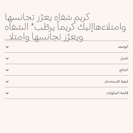
كريم شفاه يعزّز تجانسها
وامتلاءهاإليك كريماً يرطّب* الشفاه
ويعزّز تجانسها وامتلا...
الوصف
اختبار
النتائج
كيفية الاستخدام
قائمة المكونات