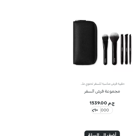
حقيبة فُرش مناسبة للسفر تحتوي على 5 فُرش احترافيةابتكرنا لك حقيبة فُرش عمليّة وأنيقة مناسبة للسفر مع 5 أكسسوارات احترافيّة: بما في ذلك فرشاتان بوظيفة واحدة و3 فُرش بوظيفة مزدوجة، ما يجعل مجموعها 8 فُرش مختلفة لتطبيق مكياج الوجه والعيون والشفاه.يُعتبر هذا الطقم مثالياً للسفر أو لتوضيب الفُرش أثناء التنقّل، ويأتي مع حقيبة صُنعت من قماش متين وقابل للغسل بتأثير يحاكي جلد سافيانو، ويُعدّ طقم الفُرش للسفر الحلّ الأمثل لإعادة تطبيق المكياج بسهولة تامّة أثناء التنقل، من دون المساومة على الأناقة أو الطابع العملي.يحتوي المنتج على:فرشاة 01 للفاونديشنفرشاة مسطّحة مثاليّة لتطبيق الفاونديشن السائل أو الكريمي من دون تلطّخ. وتمتاز بشعيرات اصطناعيّة مرنة تدوم طويلاً لتوفّر تطبيقاً مثالياً وقابلاً للتعزيز للمنتجات.فرشاة 02 للبودرةتمتاز هذه الفرشاة برأس مدوّر وتعدّ مثاليّة لتطبيق كافّة أنواع البودرات المضغوطة والسائبة. يتيح شكل الشعيرات وقوامها وحجمها المدمج لمسة متجانسة على البشرة ويضمن استخدام الكميّة المناسبة من البودرة.فرشاة 03 المزدوجة لظلال العيونفرشاة مزدوجة برأس مسطّح لتطبيق مختلف أنواع ظلال العيون والكونسيلر بدقّة عالية مع توفير تحكّم عالٍ بحركات الفرشاة، فضلاً عن رأس ثانٍ مدوّر لتطبيق المنتجات ودمجها بسهولة.فرشاة 04 المزدوجة لدمج المكياجفرشاة مزدوجة برأس مسطّح مثالي لتطبيق ودمج ظلال العيون الكريميّة والبودريّة، فضلاً عن رأس ثانٍ مائل لتطبيق ظلال العيون على طول الزاوية الخارجيّة للعين وعلى ثنية الجفن.الفرشاة 05 المزدوجة للآيلاينر والشفاهفرشاة برأس مزوّى مخصّص لتطبيق الآيلاينر، يُستخدم لتحديد المنطقة المحيطة بالعينَين وابتكار إطلالات بتأثير غرافيكي بخطوط مُحدّدة ودقيقة.فرشاة برأس ثانٍ مدبّب وناعم مخصّص لتطبيق أحمر الشفاه ومزوّد بشعيرات مرنة تساعد على دمج خطوط قلم تحديد الشفاه بدقّة عالية فضلاً عن تطبيق ملمّع الشفاه وأحمر الشفاه بتجانس.
مجموعة فرش السفر
ج.م 1539.00
+1
000
أضف إلى السلة