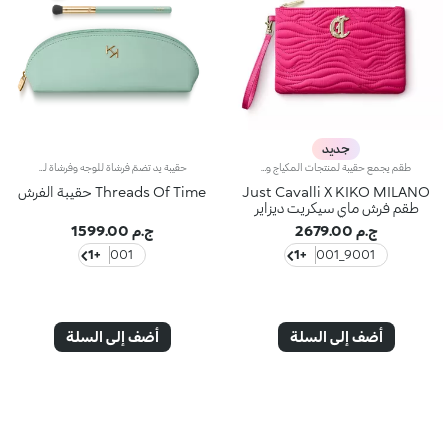
جديد
طقم يجمع حقيبة لمنتجات المكياج وفرشاتَينتعاونت KIKO مع علامة Just Cavalli لإصدار مجموعة محدودة الإصدار، تتخللها أكسسوارات مكياج عصرية ولافتة، تجمع حقيبة لمنتجات المكياج وفرشاتَين متعددتَي الاستخدامات، مع لمسة العلامة الجريئة التي تتجلى في كلّ تفاصيلها.- 1 × فرشاة برأسَين بشعيرات اصطناعيّة لتطبيق الفاونديشن السائل أو الكريمي يزدان المقبض المريح بنقشة جلود الحيوانات المميزة من Just Cavalli-1 × فرشاة برأسين بشعيرات اصطناعية لتطبيق ودمج ظلال العيون يزدان المقبض المريح بنقشة جلود الحيوانات المميزة من Just Cavalli-1 × حقيبة صغيرة لمنتجات المكياج والأكسسواراتصُنعت هذه الحقيبة العمليّة والأنيقة من القماش المضلّع بلون الفوشيا. كما أنّها تغلق بسحّاب وتزدان بمونوغرام Just Cavalli، وتمّ تعزيز بطانتها بنمط جلود الحيوانات الأيقوني.
حقيبة يد تضمّ فرشاة للوجه وفرشاة للعيون
Just Cavalli X KIKO MILANO
Threads Of Time حقيبة الفرش
طقم فرش ماي سيكريت ديزاير
ج.م 2679.00
ج.م 1599.00
+1
001
+1
9001_001
أضف إلى السلة
أضف إلى السلة