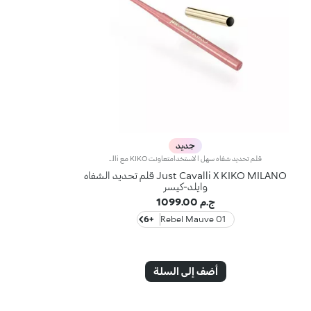
جديد
قلم تحديد شفاه سهل الاستخدامتعاونت KIKO مع Just Cavalli لتقديم قلم تحديد شفاه بطابع جريء، لإطلالة متقنة فائقة التميّز. اختاري الأسلوب الذي يعكس شخصيتك، من إطلالات التسعينيات المتباينة إلى اللمسات المعاصرة التي تعزّز مظهر امتلاء الشفاه، وابتكري إطلالة الكومبو التي تناسبك.مواصفات المنتج:- يتمتّع بتركيبة غنية بخلاصة الزنجبيل وحمض الهيالورونيك، وزيت جوز الهند- يتميّز بقوام ناعم وكريمي بلمسة تناشد الحواس- يمتاز بطرف قابل للبرم مع مبراة مُدمجة به- يسهل حمله وتطبيقه- يخفّف احتمالية تلطّخ مكياج الشفاه من خلال تحديد الأطراف بدقّة- يمثّل الخطوة الأولى في ابتكار إطلالة شفاه نابضة بالحيوية، ويتماشى بسلاسة مع ملمّعات الشفاه وأقلام أحمر الشفاه من هذه المجموعة
Just Cavalli X KIKO MILANO قلم تحديد الشفاه
وايلد-كيسر
ج.م 1099.00
+6
01 Rebel Mauve
أضف إلى السلة