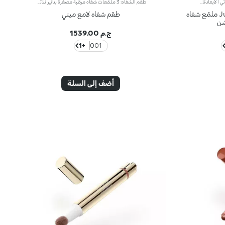
ملمّع شفاه مرطّب محدود الإصدار لتأثير ثلاثي الأبعادتألّقي بتوهّج ثلاثي الأبعاد مع ملمّع الشفاه الأيقوني 3D Hydra Lip Gloss والأكثر مبيعاً من KIKO الذي يمنح الشفاه ترطيباً* عميقاً وراحة فائقة، بفضل مزيج مدروس من المكوّنات المهدّئة. يُباع منتج واحد كل ثانية واحدة**. ويأتي اليوم بإصدار محدود يحمل بصمة Just Cavalli الجريئة.تألّقي بابتسامة لافتة ثلاثية الأبعاد.- تزخر التركيبة بمركّب 3D Lip، وهو مزيجٌ فريد من خلاصة نبات الحسيكة الوبرية، وزيت بذور القطن وزيت بذور الكتان، ليمنح الشفاه النعومة والترطيب*- تتمتّع التركيبة السلسة بقوام ناعم غير لزج يحلو تطبيقه على الشفاه- يوفّر المنتج ترطيباً* فورياً* بتأثير ثلاثي الأبعاد، يدوم حتى 10 ساعات* ويبدو تأثيره أكثر وضوحاً* بعد 28 يوماً من الاستخدام- يُعدّ مثالياً لإضفاء لمسة فائقة اللمعان على إطلالة الشفاه- يتوفّر في تشكيلة واسعة من الدرجات اللونية المبهرة، مع مزيج آسر من اللمسات النهائية، من الشفافة إلى فائقة اللمعان واللؤلؤية- يأتي مع أداة تطبيق عملية برأس ناعم ومخملي تتيح تطبيقاً دقيقاً ومريحاً ولطيفاً، حتى أثناء التنقل- يمكن تطبيقه مباشرةً وتنسيقه مع منتجات أخرى كما يحلو لك- يأتي في عبوة أنيقة بتأثير ثلاثي الأبعاد، مع نقشة Just Cavalli الأيقونية على الغطاء
طقم الشفاه: 3 ملمّعات شفاه مرطّبة مصغّرة بتأثير ثلاثي الأبعادتقدّم KIKO ثلاثة ألوان من ملمّعات الشفاه الأكثر تميّزاً لديها بحجم مصغّر، لتمنحي شفتيك لمعاناً لافتاً يتكيّف مع ذوقك ومزاجك. طقمٌ لا غنى عنه، يرتقي بابتسامتك بإشراقة متجدّدة.يحتوي الطقم على:- ملمّع الشفاه 3D Hydra Lipgloss رقم 1 لدى العلامة بلون 05- ملمّع الشفاه 3D Hydra Lipgloss رقم 1 لدى العلامة بلون 17- ملمّع الشفاه 3D Hydra Lipgloss رقم 1 لدى العلامة بلون 20يرطّب هذا الملمّع الشفاه حتّى 10 ساعات*، ويغلّفها بقوام كريمي مريح، مع تأثير ثلاثي الأبعاد يعزّز امتلاءها ويمنحها بريقاً لافتاً.تأتي الألوان الثلاثة في علبة أنيقة يحلو تقديمها كهدية إلى أحبائك لابتكار إطلالات يومية متجدّدة تفيض توهّجاً.
Just Cavalli X KIKO MILANO 3D ملمّع شفاه
طقم شفاه لامع ميني
شن
ج.م 1539.00
+1
001
أضف إلى السلة