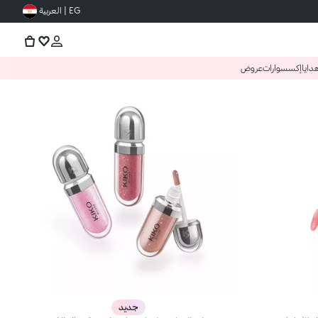
EG | العربية
دايا
إكسسوارات
عروض
جديد