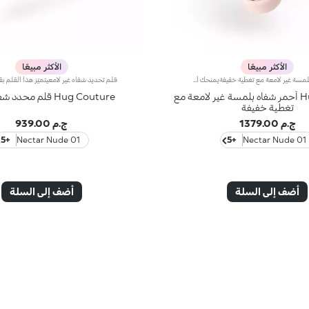
الأكثر مبيعًا
الأكثر مبيعًا
أحمر شفاه بلمسة غير لامعة مع تغطية خفيفةيمنحك أحمر الشفاه هذا نعومة فائقة ولوناً مخملياً متألقاً، لتبدو شفتاكِ أكثر امتلاءً وجمالاً. ويُوفّر تغطية مثالية تدوم طويلاً حتى 8 ساعات*.مزايا المنتج:- يتمتّع بتركيبة غنية بحمض الهيالورونيك، وزيت جوز الهند وخلاصة زهرة الكركديه- يمتاز بقوام مرن ينساب بسلاسة على الشفاه، ويوفّر شعوراً فورياً بالراحة أثناء الاستخدام، ويتركها فائقة النعومة- يتمتّع بلمسة راقية شبه لامعة- يوفّر تغطية قابلة للتعزيز لنتيجة تلائم تفضيلاتك
Hug Couture أحمر شفاه بلمسة غير لامعة مع
Hug Couture قلم محدد شفاه مموه
تغطية خفيفة
ج.م 1379.00
ج.م 939.00
+5
01 Nectar Nude
+5
01 Nectar Nude
أضف إلى السلة
أضف إلى السلة