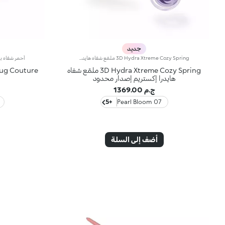
جديد
3D Hydra Xtreme Cozy Spring ملمّع شفاه هايدرا إكستريم إصدار محدودتحفيز فوري للحجم وترطيب* ولمعان مرآوي: ملمّع الشفاه الأكثر انتشاراً وشهرةً من KIKO متوفّر الآن بنسخة قصوى مع خمسة ألوان جديدة بإصدار محدود. استمتعي بتجربة حسية فريدة واهبي شفتيك امتلاءً وليونةً وإشراقاً مع حجم ثلاثي الأبعاد منذ الضربة الأولى. حقبة جديدة لشفتيك:- امتلاء استثنائي منذ أول تطبيق- ترطيب* فوري يرتفع بنسبة 31.9% بعد ساعة واحدة، وراحة قصوى- تعزيز فوري للحجم*، يزداد بنسبة 16.3% بعد 10 دقائق من أول تطبيق- حماية فعّالة* لحاجز البشرة وتقليل فقدان رطوبة الشفاه (انخفاض بنسبة 11.1% بعد 28 يوماً من الاستخدام)- لمعان مرآوي بفضل الميكروبيرل فائقة الانعكاس- مُعزَّز بكريات حمض الهيالورونيك، الزنجبيل، مستخلص عرق السوس، ومزيج فريد من الزبدات وزيوت اللوز الحلو وعباد الشمس لتجربة حسية لا مثيل لها- ناعم كالوسادة، والقوام الذائب الغني يمنح نهاية غير لزجة- راقية ومضيئة ومتعددة الاستخدامات، تُعدّ الألوان الـ nude والوردية الأيقونية من ضروريات تنسيقات شفاهك- مُبيِّن بطرف مخملي يُتيح تطبيقاً سريعاً ودقيقاً- تصميم حصري بزجاجة عاكسة بأسلوب أكثر أناقة، للتحكم في إطلالتك في أي وقت وأي مكان- خمسة ألوان جديدة بإصدار محدود، كل منها مُعزَّز بأحد المكونات الخاصة التالية: زيت جوز الهند العضوي البكر، زيت نواة الخوخ، OmegaBlue، مستخلص البرتقال، أو زيت التوت البري
3D Hydra Xtreme Cozy Spring ملمّع شفاه
هايدرا إكستريم إصدار محدود
ج.م 1369.00
+5
07 Pearl Bloom
أضف إلى السلة