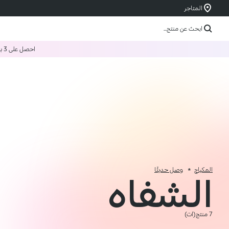
المتاجر
ابحث عن منتج...
احصل على 3 بسعر 2
المكياج
وصل حديثًا
الشفاه
7 منتج(ات)