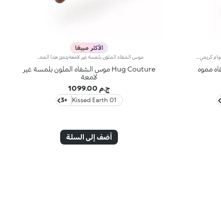
الأكثر مبيعًا
قلم تحديد شفاه غير لامعيتميّز هذا القلم بقوام كريمي غير لامع وطرف مستدير يوفّر دقّة استثنائية، ليعزّز شكل الشفاه ويصقلها بتمريرة واحدة سهلة.مزايا المنتج:- يتمتّع بتركيبة معزّزة بزيت الأرغان والفيتامين إي- يمتاز بقوام ناعم غني بالأصباغ مع تأثير خافٍ للشوائب، لشعور بالراحة الفائقة- يسهل تطبيقه ودمجه، حيث يُعزّز أداء أحمر الشفاه ويمنع تلطّخه- يأتي بتصميم عملي يتيح تطبيقاً دقيقاً
موس الشفاه الملوّن بلمسة غير لامعةيتميّز هذا المنتج بتركيبة تجمع بين لون غني وقوام كريمي شبيه بالموس، مع رأس إسفنجي يوفّر تطبيقاً سلساً ونتيجة ناعمة ومتجانسة.مزايا المنتج:- يتمتّع بقوام خفيف ومتطوّر يمنحك نتيجة مبهرة- يدلّل الشفاه وينساب عليها بسلاسة، لتشكيل طبقة مخملية مرنة- يُوفّر تغطية قابلة للتعزيز- يأتي مع طرف إسفنجي فائق النعومة لتطبيق سلس ولطيف
Hug Couture موس الشفاه الملون بلمسة غير
لامعة
ج.م 1099.00
+3
01 Kissed Earth
أضف إلى السلة