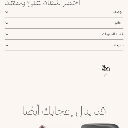
أحمر شفاه غنيّ ومغذٍّ
435
434
433
Scarlet
Chestnut
Light
الوصف
Red
Rosy
Brown
النتائج
قائمة المكونات
نصيحة
IT
قد ينال إعجابك أيضًا