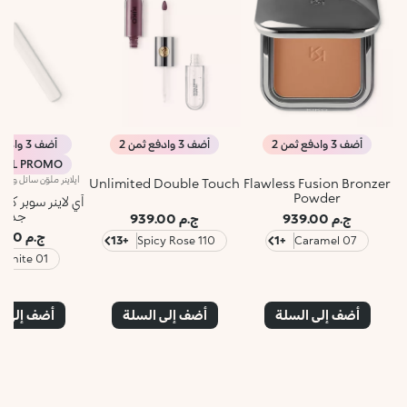
أضف 3 وادفع ثمن 2
أضف 3 وادفع ثمن 2
أضف 3 وادفع ثمن 2
IAL PROMO %
Unlimited Double Touch
Flawless Fusion Bronzer
Powder
آي لاينر سوبر كلر
جديد
ج.م 939.00
ج.م 939.00
ج.م 779.00
+13
110 Spicy Rose
+1
07 Caramel
01 White
أضف إلى السلة
أضف إلى السلة
أضف إلى ا