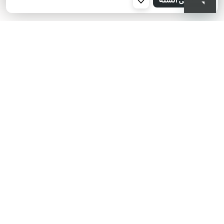
001
KIKO هل تبحث عن فعاليات؟
أحدث الأخبار؟ عروض مذهلة؟
اشترك في نشرتنا البريدية!
أدخل بريدك الإلكتروني
بعد قراءة وفهم سياسة الخصوصية، وأني قد تجاوزت 18 عامًا، وأدرك أن موافقتي
مجانية وقابلة للسحب في أي وقت وفقًا للتعليمات الواردة في سياسة الخصوصية،
ووفقًا للمادتين 6 و 7 من اللائحة العامة لحماية البيانات (GDPR)، أوافق على معالجة
بياناتي الشخصية من قبل KIKO S.p.A.
سياسة الخصوصية