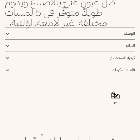
ظل عيون غنيّ بالأصباغ ويدوم
048
47
46
45
44
42
40
39
طويلاً، متوفّر في 5 لمسات
Satin
Metallic
Satin
Satin
Matte
Metallic
Metallic
Spring
Sky
Lilac
Eggplant
Cherry
Ballerina
Baby
Green
Blue
Red
Rose
Rose
مختلفة: غير لامعة، لؤلئية،...
محدد
54
53
52
051
50
49
الوصف
Matte
Sparkling
Metallic
Matte
Metallic
Black
Black
Silver
Blue
Blue
Teal
النتائج
كيفية الاستخدام
قائمة المكونات
IT