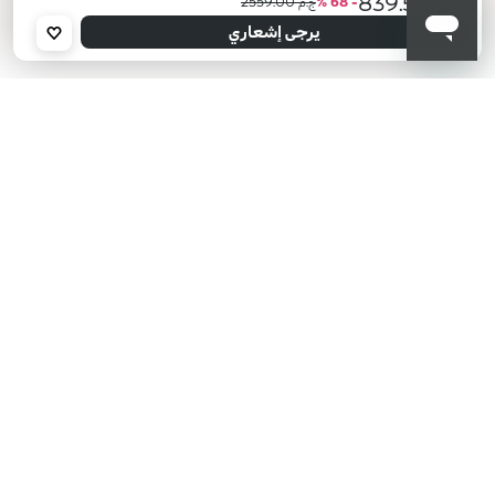
ج.م 839.50
- 68 %
ج.م 2559.00
أعلمني عند توفره
يرجى إدخال عنوان بريدك الإلكتروني، وسنرسل لك رسالة عند توفر المنتج.
يرجى إشعاري
عنوان البريد الإلكتروني *
أؤكد أنني قرأت سياسة الخصوصية وأوافق على إرسال بياناتي لتلقي الرسائل
الإعلانية.
سياسة الخصوصية
KIKO هل تبحث عن فعاليات؟
أحدث الأخبار؟ عروض مذهلة؟
اشترك في نشرتنا البريدية!
أدخل بريدك الإلكتروني
بعد قراءة وفهم سياسة الخصوصية، وأني قد تجاوزت 18 عامًا، وأدرك أن موافقتي
مجانية وقابلة للسحب في أي وقت وفقًا للتعليمات الواردة في سياسة الخصوصية،
ووفقًا للمادتين 6 و 7 من اللائحة العامة لحماية البيانات (GDPR)، أوافق على معالجة
بياناتي الشخصية من قبل KIKO S.p.A.