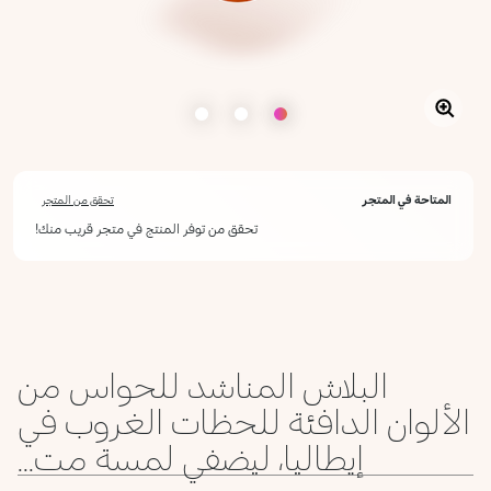
المتاحة في المتجر
تحقق من المتجر
تحقق من توفر المنتج في متجر قريب منك!
أعلمني عند توفره
يرجى إدخال عنوان بريدك الإلكتروني، وسنرسل لك رسالة عند توفر المنتج.
ليس الآن
عنوان البريد الإلكتروني *
البلاش المناشد للحواس من
أؤكد أنني قرأت سياسة الخصوصية وأوافق على إرسال بياناتي لتلقي الرسائل
الإعلانية.
الألوان الدافئة للحظات الغروب في
سياسة الخصوصية
إيطاليا، ليضفي لمسة مت...
يرجى إشعاري