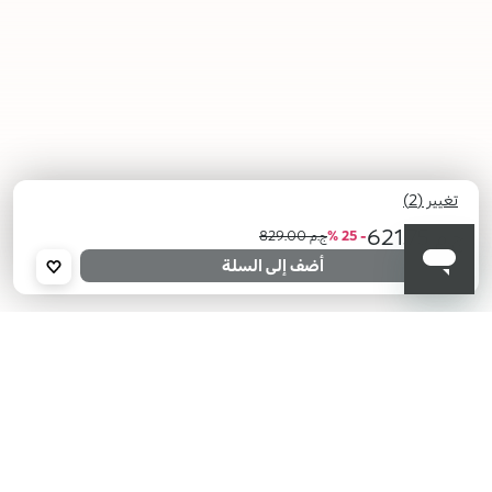
تغيير (2)
ج.م 621.75
- 25 %
ج.م 829.00
أضف إلى السلة
02
01
Glacier
Misty
Glide
Mauve