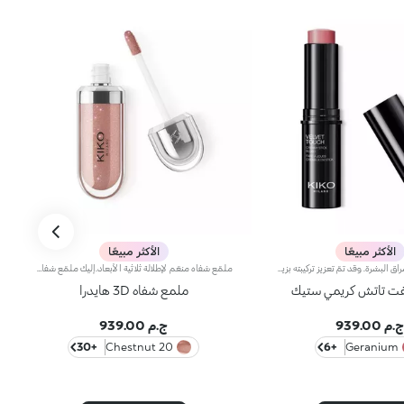
الأكثر مبيعًا
الأكثر مبيعًا
إصبع بلاش يعزّز إشراق البشرة. وقد تمّ تعزيز تركيبته بزيت الجوز الأفريقي وخلاصة الفستق الحلبي الملطّفة. فيثبت قوامه الكريمي الناعم على البشرة ليخفي شوائبها، ويمنحها لوناً بارزاً يندمج بسهولة. علاوة على ذلك، يتمتّع بملمس ناعم وتطبيق سهل وعالي الدقّة، لتبدو البشرة مشرقة. يمتاز المنتج بعبوة عصرية ملفتة مزوّدة بغطاء أسود برّاق يعلوه شعار KK. ويأتي على شكل إصبع عملي يسهّل عليك عملية تحديد ملامحك، لتتألّقي بإطلالة بسيطة واحترافية دقيقة في الوقت عينه. منتج مُختبر من قبل أطباء الجلد. لا يؤدّي إلى ظهور الرؤوس السوداء.
ملمّع شفاه منعّم لإطلالة ثلاثية الأبعاد.إليك ملمّع شفاه منعّم لتتألّقي بشفاه لامعة وممتلئة. يمتاز هذا المنتج بقوام سلس ينساب على الشفاه ويمنحها مظهراً ناعماً ومشرقاً. تحتوي التركيبة على خلاصة الحسيكة*.انغمسي في عملية تطبيق تناشد الحواس وتمنح الشفاه شعوراً رائعاً، حيث ينساب هذا المنتج بسلاسة على الشفاه ويثبت عليها بشكل فوري.يمتاز المنتج بعبوة عصرية ملفتة يعلوها غطاء معدني مزدان بشعار KK على الجانب. صُممت أداة التطبيق الناعمة لإبراز قوام المنتج وتحديد الشفاه بدقّة.يتوفّر ملمّع الشفاه بباقة من 30 لوناً رائعاً بلمسات متنوّعة بدءاً من تلك الشفافة وصولاً إلى الألوان الغنية بالأصباغ وتلك اللامعة واللؤلئية. كما تمتاز جميعها بقوام غير لاصق يدوم طويلاً.
فت تاتش كريمي ستيك
ملمع شفاه 3D هايدرا
ج.م 939.00
ج.م 939.00
+30
20 Chestnut
+6
Geranium