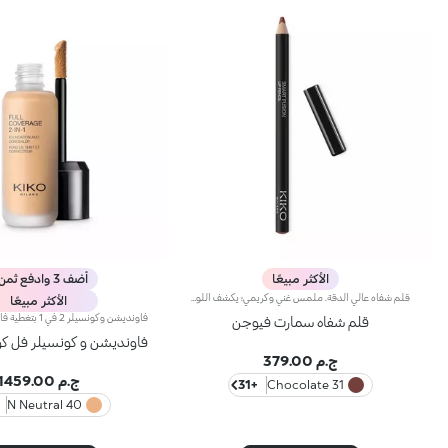
الأكثر مبيعًا
أضف 3 وادفع ثمن 2
قلم شفاه عالي الدقة. ملمس غني وكريمي؛ يكشف اللون العميق فوراً. ينزلق المنتج بسهولة ونعومة.تركيبته تحسن ثبات أحمر الشفاه.متوفر في 36 لوناً جذاباً. تغطية كاملة.
الأكثر مبيعًا
قلم شفاه سمارت فيوجن
فاونديشن و كونسيلر فل كوفريج 
ج.م 379.00
ج.م 1459.00
+31
31 Chocolate
40 N Neutral