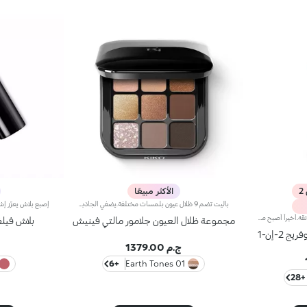
الأكثر مبيعًا
باليت تضم 9 ظلال عيون بلمسات مختلفة.يضفي الجاذبية على عينيك ويتيح لك ابتكار إطلالات مكياج مواكبة للموضة ونابضة بالألوان ترضي ذوقك، سواء أردت مكياج طبيعياً للنهار أم مكياج جريئاً للمساء.مزايا المنتج:- تتمتّع ظلال العيون بقوام مريح على الجفن، وتوفّر ت
فاونديشن وكونسيلر 2 في 1 بتغطية فائقة.أخيراً أصبح منتج فاونديشن وكونسيلر الذي يمتاز بتركيبة مبتكرة ذات فعاليّة مزدوجة متوفّراً ضمن مجموعة منتجات علامة KIKO!يُوفّر منتج فاونديشن وكونسيلر 2 في 1 تغطية فائقة ويخفي مظهر شوائب البشرة ويقلّصها (الهالات السوداء، البهتان، الخطوط الرفيعة، وغيرها)، كما يشكّل طبقة واقية للبشرة بتأثير طبيعي مع لمسة ساتانيّة غير لامعة، فيعدّ مثالياً كمنتج أساس لكافّة أنواع المكياج. تحافظ البشرة على نعومتها ومظهرها المثالي طوال اليوم.يمتاز المنتج بقوام كريمي سائل جدّاً يُوفّر شعوراً بالراحة عند تطبيقه كما يضمن تغطية عالية سهلة الدمج لتتألق بإطلالة مثالية.تضمن التركيبة توزيعاً متجانساً للأصباغ، فتُحقّق التغطية الفائقة نتائج رائعة قابلة للتعزيز تثبت بشكل مثالي وتُوفّر تأثيراً لونيّاً كثيفاً.صُممت أداة التطبيق لأداء وظيفتي منتج فاونديشن وكونسيلر 2 في 1 عالي التغطية. فأوّلاً يمكن استخدام رأس أداة التطبيق المدوّر لرتوشة المكياج وللحدّ من مظهر شوائب البشرة وإخفائها، وثانيّاً يمكن تطبيق الفاونديشن ودمجه بواسطة الطرف المسطّح لتغطية كاملة في بضع خطوات.مثالي للبشرة العادية إلى الدهنية.يتوفر في عدّة ألوان تُناسب كافة ألوان البشرة.مختبر من قبل أطباء الجلد والعيون.
مجموعة ظلال العيون جلامور مالتي فينيش
بلاش فيل
2-إن-1
ج.م 1379.00
+6
01 Earth Tones
+28