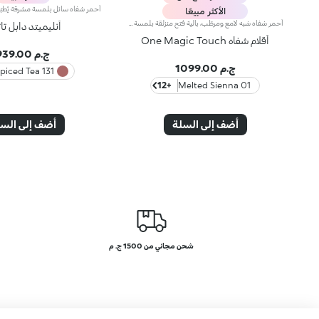
الأكثر مبيعًا
أحمر شفاه شبه لامع ومرطّب، بآلية فتح منزلقة بلمسة واحدة ترطيب* يدوم طويلاً، لون غني من التمريرة الأولى، ودقّة لا مثيل لها... كلّ ذلك بلمسة واحدة ساحرة. تألّقي بإطلالة شفاه آسرة مع أحمر شفاه بآلية فتح ثورية تُستخدم بيد واحدة، يمنحك شفاهاً مخمليّة وأنيقة تخطف الأنظار من اللحظة الأولى.مزايا المنتج:- يتميّز بقوام مناشد للحواس ينساب بسلاسة على الشفاه فيغمرها بألوان نقية ومشرقة- يترك الشفاه ناعمة، حريرية، ومرطّبة*.- مثالي لإطلالات الشفاه الكومبو الكلاسيكية أو الراقية جداً، كما أنّه سهل الفتح وسهل التطبيق فيسهل الوقوع في حبّه- يأتي بتصميم عملي على شكل إصبع يتيح تطبيقاً دقيقاً وعمليّاً
أنليميتد دابل ت
أقلام شفاه One Magic Touch
ج.م 939.00
ج.م 1099.00
131 Spiced Tea
+12
01 Melted Sienna
أضف إلى السلة
أضف إلى الس
شحن مجاني من 1500 ج. م