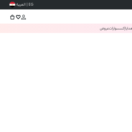
EG | العربية
دايا
إكسسوارات
عروض