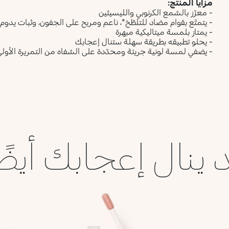
مزايا المنتج:
- معزّز بالشمع الكرنوبي والليسيثين
- يتمتّع بقوام مضاد للتلطّخ*، ناعم ومريح على الجفون، وثبات يدوم حتّى 24
- يمتاز بلمسة ميتاليكية مبهرة
- يحلو تطبيقه بطريقة سهلة ستنال إعجابك
- يضفي لمسة لونية جريئة ومحدّدة على الشفاه من التمريرة الأول
 ينال إعجابك أيضً