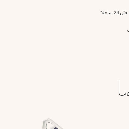
 ساعة*
ى
ا