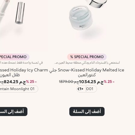
PECIAL PROMO %
SPECIAL PROMO %
استمتعي بالاسترخاء التام ودلّلي منطقة محيط العين مع هذه الماسك الجلّي بانتعاش ثلجي.ستحبينه لأنه:- تركيبة مرطبة لا تحتاج للشطف تمتص بسرعة- قوام منعش وجذاب يتكيف مع محيط العين مثل الرقعة- يهدئ ويرطب ويمنح إحساساً بالبرودة فوراً- زيادة ترطيب البشرة السطحية بنسبة 14.5% بعد 7 أيام، 27.9% بعد 14 يوم و28.6% بعد 28 يوم من الاستخدام- غني بمزيج خاص من المكونات المغذية والمرطبة، بما في ذلك حمض الهيالورونيك لمنح منطقة العين مظهراً منتعشاً- يأتي مع ملعقة لتطبيق عملي وصحي
Snow-Kissed Holiday Melted Ice جلي
كنتورالعين
ظلال العيون
ج.م 1034.25
ج.م 824.25
- 25 %
ج.م 1379.00
- 25 %
ج.م .00
01 Mountain Moonlight
+1
001
أضف إلى السلة
أضف إلى الس