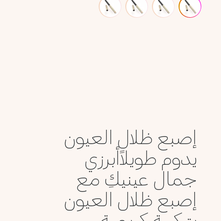
إصبع ظلال العيون
يدوم طويلاًأبرزي
جمال عينيكِ مع
إصبع ظلال العيون
بتركيبة كريمية...