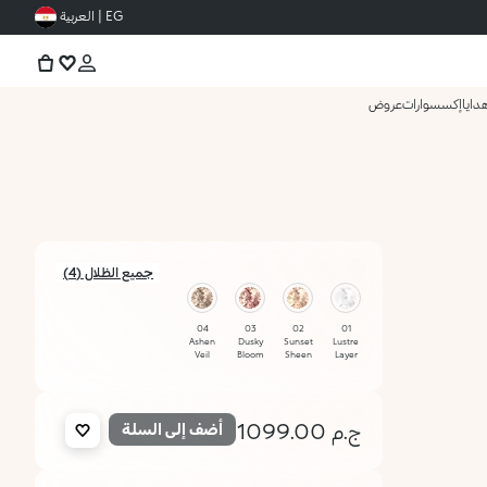
EG | العربية
دايا
إكسسوارات
عروض
جميع الظلال (4)
04
03
02
01
Ashen
Dusky
Sunset
Lustre
Veil
Bloom
Sheen
Layer
ج.م 1099.00
أضف إلى السلة