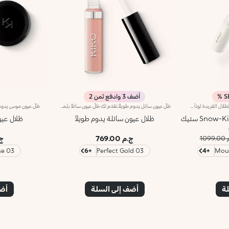
S
أضف 3 وادفع ثمن 2
في لمسة واحدة فقط، تمنحك هذه الظلال الفريدة لوناً كاملاً وتأثيراً لؤلؤياً رائعاً على الفور. بفضل تركيبته الجلّية المنعشة، يحوّل أي مكياج عينيك إلى تحفة صغيرة.لماذا ستحبينه:- يلتصق بالجفون تماماً، مانحاً شعوراً بالانتعاش مع كل تمريرة- لطيف على البشرة وكريمي للغاية، يدوم بلا عيوب، دون تلطيخ أو خطوط- ينزلق بسلاسة ويختلط بسهولة- يمنح لوناً كاملاً ومحددًا في لمسة واحدة فقط - صيغة الاستيك تجعل التطبيق سهلاً للغاية، حتى أثناء التنقل
ظلّ عيون سائل يدوم طويلاً.نقدّم لك ظلّ عيون سائلاً بلمسة حريريّة. يمتاز بلمسة ميتاليكيّة لؤلئية.مفعول المنتج:يعزّز جمال عينيك بلمسة مشرقة وبراقة تدوم طوال الليل!مزايا المنتج:- يتمتّع بتركيبة غنية بالأصباغ توفّر نتيجة لونية كثيفة وتغطية تدوم حتّى 10 ساعات- يتوفّر في باقة من الألوان الرائعة التي تتغنّى بلمسة ميتاليكية لؤلئية لمكياج عيون يفيض بريقاً- يمتاز بقوام خفيف وحريري يضفي لمسة لامعة ومشرقة
Snow-Kissed Holiday Icy Charm ستيك
ظلال عيون سائلة يدوم طويلاً
ظلال عيو
ج.م 769.00
ج.م
1099
03 Golden Rose
+6
03 Perfect Gold
+4
لة
أضف إلى السلة
أضف