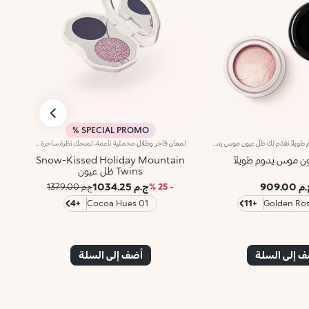
SPECIAL PROMO %
ظلّ عيون موس يدوم طويلاً.نقدّم لك ظلّ عيون موس يدوم طويلاً حتّى 16 ساعة. ويمنحك شعوراً بالانتعاش مع لمسة ميتاليكية لؤلئية لا تُضاهى.مفعول المنتج:يمنحك مكياج عيون جذاباً ومتعدّد الأوجه يدوم طوال اليوم!مزايا المنتج:- يتمتّع بتركيبة قابلة لتعزيز وغنية بالأصباغ تدوم لمدّة 16 ساعة فتمنحك مكياجاً مثالياً يدوم طوال اليوم!- يمتاز بقوام مبتكر قائم على الماء ويوفّر شعوراً فورياً بالانتعاش لتجربة تجميليةتناشد الحواس!- يتوفّر في 11 لوناً ميتاليكياً لؤلئياً، فيتيح لك ابتكار عددٍ لا يُحصى من إطلالات المكياج الجذّابة!
لمعان فاخر وظلال مخملية ناعمة، تمنحك نظرة ساحرة لا تُقاوَم. ثنائي ظلال عيون رائع لإبراز جمال عينيك في إطلالات المكياج الاحتفالية الخاصة.لماذا ستحبينه:- قوام حريري مريح للغاية على الجفون، يوفر أقصى درجات الراحة- درجتان عصريتان، شديدة الصبغة، بلمسات نهائية مطفية ولمّاعة، يمكن استخدامهما منفصلتين أو دمجهما لابتكار إطلالات ناعمة أو جريئة- يندمجان بسلاسة للحصول على مظهر مثالي - مرآة مدمجة لسهولة الاستخدام في أي مكان
ن موس يدوم طويلاً
Snow-Kissed Holiday Mountain
Twins ظل عيون
 909.00
ج.م 1034.25
- 25 %
ج.م 1379.00
+4
01 Cocoa Hues
+11
 إلى السلة
أضف إلى السلة