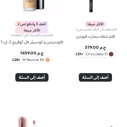
الأكثر مبيعًا
أضف 3 وادفع ثمن 2
قلم شفاه عالي الدقة. ملمس غني وكريمي؛ يكشف اللون العميق فوراً. ينزلق المنتج بسهولة ونعومة.تركيبته تحسن ثبات أحمر الشفاه.متوفر في 36 لوناً جذاباً. تغطية كاملة.
الأكثر مبيعًا
فاونديشن وكونسيلر 2 في 1 بتغطية فائقة.أخيراً أصبح منتج فاونديشن وكونسيلر الذي يمتاز بتركيبة مبتكرة ذات فعاليّة مزدوجة متوفّراً ضمن مجموعة منتجات علامة KIKO!يُوفّر منتج فاونديشن وكونسيلر 2 في 1 تغطية فائقة ويخفي مظهر شوائب البشرة ويقلّصها (الهالات السوداء، البهتان، الخطوط الرفيعة، وغيرها)، كما يشكّل طبقة واقية للبشرة بتأثير طبيعي مع لمسة ساتانيّة غير لامعة، فيعدّ مثالياً كمنتج أساس لكافّة أنواع المكياج. تحافظ البشرة على نعومتها ومظهرها المثالي طوال اليوم.يمتاز المنتج بقوام كريمي سائل جدّاً يُوفّر شعوراً بالراحة عند تطبيقه كما يضمن تغطية عالية سهلة الدمج لتتألق بإطلالة مثالية.تضمن التركيبة توزيعاً متجانساً للأصباغ، فتُحقّق التغطية الفائقة نتائج رائعة قابلة للتعزيز تثبت بشكل مثالي وتُوفّر تأثيراً لونيّاً كثيفاً.صُممت أداة التطبيق لأداء وظيفتي منتج فاونديشن وكونسيلر 2 في 1 عالي التغطية. فأوّلاً يمكن استخدام رأس أداة التطبيق المدوّر لرتوشة المكياج وللحدّ من مظهر شوائب البشرة وإخفائها، وثانيّاً يمكن تطبيق الفاونديشن ودمجه بواسطة الطرف المسطّح لتغطية كاملة في بضع خطوات.مثالي للبشرة العادية إلى الدهنية.يتوفر في عدّة ألوان تُناسب كافة ألوان البشرة.مختبر من قبل أطباء الجلد والعيون.
قلم شفاه سمارت فيوجن
فاونديشن و كونسيلر فل كوفريج 2-إن-1
ج.م 379.00
ج.م 1459.00
+31
31 Chocolate
+28
40 N Neutral
أضف إلى السلة
أضف إلى السلة