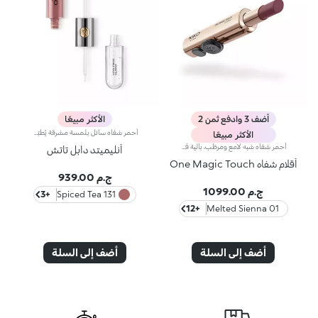
أضف 3 وادفع ثمن 2
الأكثر مبيعًا
أحمر شفاه سائل بلمسة مشرقة يُطبّق بخطوتين. يدوم حتى 16 ساعة*. لون أساسي مقاوم للسيلان.أحمر شفاه سائل يدوم طويلاً ويجمع بين الألوان الأساسية وملمّع الشفاه في منتج واحد للمسة كثيفة ومشرقة. يبقى اللون ثابتاً على الشفاه لنتيجة تدوم حتى 16 ساعة*.اللون الأساسي: تركيبة معزّزة بمجموعة من البوليمرات التي تشكّل طبقةً تؤمّن الراحة القصوى والالتصاق المثالي واللون المتجانس. ويمتاز بتركيبة مقاومة للتلطّخ فيما يجفّ بسرعة عالية.ملمّع الشفاه: تركيبة بمفعول منعِّم تضفي لمسة مشرقة ومتوهّجة على الشفاه.يُطبّق بسلاسة وسهولة تامة.تأتي العبوة مع أداتَي تطبيق تتناسبان مع مختلف القوامات: تُستخدم أداة التطبيق المخملية لتطبيق اللون الأساسي وتضمن تغطية عالية الدقة، بينما تضمن أداة تطبيق ملمّع الشفاه المصنوعة من الألياف تطبيق الكمية المناسبة من المنتج. يمتاز المنتج بتصميم عملي وأنيق وفريد إذ يزدان بشعار KK المنقوش في منتصف القبضة المعدنية.ويتوفّر بألوان متعدّدة مواكبة لأحدث صيحات الموضة.*منتج مُختبر من قبل أطباء الجلد.
الأكثر مبيعًا
أحمر شفاه شبه لامع ومرطّب، بآلية فتح منزلقة بلمسة واحدة ترطيب* يدوم طويلاً، لون غني من التمريرة الأولى، ودقّة لا مثيل لها... كلّ ذلك بلمسة واحدة ساحرة. تألّقي بإطلالة شفاه آسرة مع أحمر شفاه بآلية فتح ثورية تُستخدم بيد واحدة، يمنحك شفاهاً مخمليّة وأنيقة تخطف الأنظار من اللحظة الأولى.مزايا المنتج:- يتميّز بقوام مناشد للحواس ينساب بسلاسة على الشفاه فيغمرها بألوان نقية ومشرقة- يترك الشفاه ناعمة، حريرية، ومرطّبة*.- مثالي لإطلالات الشفاه الكومبو الكلاسيكية أو الراقية جداً، كما أنّه سهل الفتح وسهل التطبيق فيسهل الوقوع في حبّه- يأتي بتصميم عملي على شكل إصبع يتيح تطبيقاً دقيقاً وعمليّاً
أنليميتد دابل تاتش
أقلام شفاه One Magic Touch
ج.م 939.00
ج.م 1099.00
+3
131 Spiced Tea
+12
01 Melted Sienna
أضف إلى السلة
أضف إلى السلة