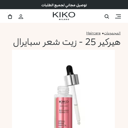
توصيل مجاني لجميع الطلبات
المجموعات
Haircare
هيركير 25 - زيت شعر سبايرال