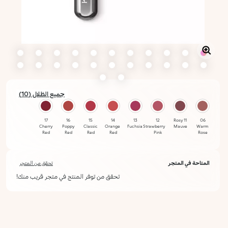
جميع الظلال (10)
17
16
15
14
13
12
11 Rosy
06
Cherry
Poppy
Classic
Orange
Fuchsia
Strawberry
Mauve
Warm
Red
Red
Red
Red
Pink
Rose
23
21
المتاحة في المتجر
تحقق من المتجر
Violet
Intense
Magenta
تحقق من توفر المنتج في متجر قريب منك!