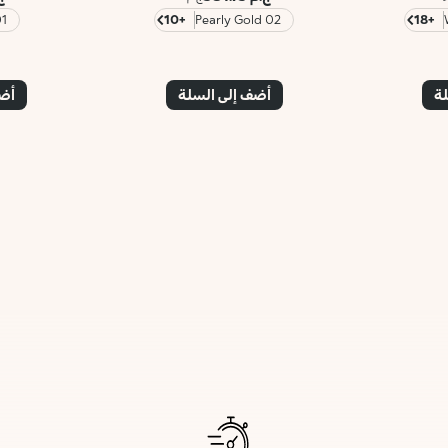
lear
+10
02 Pearly Gold
+18
لة
أضف إلى السلة
أضف