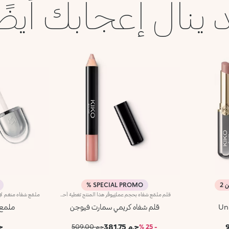
 ينال إعجابك أيضً
SPECIAL PROMO %
قلم ملمّع شفاه بحجم عمليّيوفّر هذا المنتج تغطية أحمر شفاه خفيفة إلى متوسطة، وشعور الراحة الذي يمنحه ملمّع الشفاه وسهولة الاستخدام التي يقدّمها قلم تحديد الشفاه حيث أنه ينساب بسلاسة على الشفاه.يحتوي على مكوّنات مغذّية وأصباغ نقيّة للمعان فائق ولون كثيف يدوم لعدّة ساعات.يأتي قوامه الكريمي بتأثير لامع ومتوهّج ومشرق.ويتمتّع بحجم عملي مثالي يتيح لك حمله معك في حقيبتك أو جيبك أينما ذهبت.يتوفّر في 10 ألوان رائعة.
Un
قلم شفاه كريمي سمارت فيوجن
ملمع شفاه
ج.م 381.75
ج.م
- 25 %
ج.م 509.00