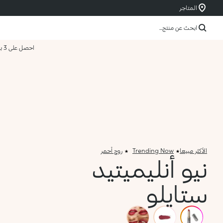
المتاجر
ابحث عن منتج...
احصل على 3 بسعر 2
الأكثر مبيعا
Trending Now
روج أحمر
نيو أنليميتيد
ستايلو