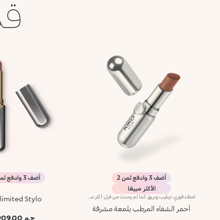
قد
أضف 3 وادفع ثمن 2
أضف 3 وادفع ثمن 2
الأكثر مبيعًا
امتلاء فوري، ترطيب وبريق كما لم يحدث من قبل: أكثر ملمع شفاه من كيكو انتشارًا ومحبةً، الآن في نسخة مكثفة. انغمسي في تجربة حسية فريدة واحصلي على شفاه ممتلئة وناعمة ومتألقة بحجم ثلاثي من الضربة الأولى.عصر جديد لشفاهك:-امتلاء مكثف من أول تطبيق -ترطيب فوري، وراحة قصوى -بريق يشبه المرآة بفضل كريات لؤلؤية فائقة العكس -مُدعم بكريات حمض الهيالورونيك، والزنجبيل، ومستخلص عرق السوس، وزبدة الكوبواسو والزيوت الطبيعية -قوام خفيف غير لزج -درجات لونية مشرقة ومتعددة الاستخدامات وأنيقة في درجات النيود والوردي، وهي أساسيات لا غنى عنها لمظهر شفاهك -أداة تطبيق برأس مخملي لتطبيق دقيق وسريع -تصميم حصري مع عبوة عاكسة للتحكم في مظهرك وقتما تشائين وأينما كنتِ
limited Stylo
أحمر الشفاه المرطب بلمعة مشرقة
ج.م 909.00