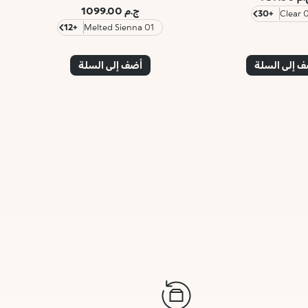
ج.م 1099.00
+30
01 C
+12
01 Melted Sienna
 إلى السلة
أضف إلى السلة