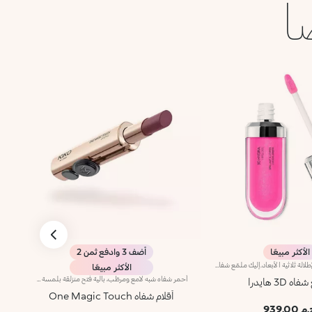
ا
الأكثر مبيعًا
أضف 3 وادفع ثمن 2
ملمّع شفاه منعّم لإطلالة ثلاثية الأبعاد.إليك ملمّع شفاه منعّم لتتألّقي بشفاه لامعة وممتلئة. يمتاز هذا المنتج بقوام سلس ينساب على الشفاه ويمنحها مظهراً ناعماً ومشرقاً. تحتوي التركيبة على خلاصة الحسيكة*.انغمسي في عملية تطبيق تناشد الحواس وتمنح الشفاه شعوراً رائعاً، حيث ينساب هذا المنتج بسلاسة على الشفاه ويثبت عليها بشكل فوري.يمتاز المنتج بعبوة عصرية ملفتة يعلوها غطاء معدني مزدان بشعار KK على الجانب. صُممت أداة التطبيق الناعمة لإبراز قوام المنتج وتحديد الشفاه بدقّة.يتوفّر ملمّع الشفاه بباقة من 30 لوناً رائعاً بلمسات متنوّعة بدءاً من تلك الشفافة وصولاً إلى الألوان الغنية بالأصباغ وتلك اللامعة واللؤلئية. كما تمتاز جميعها بقوام غير لاصق يدوم طويلاً.
الأكثر مبيعًا
أحمر شفاه شبه لامع ومرطّب، بآلية فتح منزلقة بلمسة واحدة ترطيب* يدوم طويلاً، لون غني من التمريرة الأولى، ودقّة لا مثيل لها... كلّ ذلك بلمسة واحدة ساحرة. تألّقي بإطلالة شفاه آسرة مع أحمر شفاه بآلية فتح ثورية تُستخدم بيد واحدة، يمنحك شفاهاً مخمليّة وأنيقة تخطف الأنظار من اللحظة الأولى.مزايا المنتج:- يتميّز بقوام مناشد للحواس ينساب بسلاسة على الشفاه فيغمرها بألوان نقية ومشرقة- يترك الشفاه ناعمة، حريرية، ومرطّبة*.- مثالي لإطلالات الشفاه الكومبو الكلاسيكية أو الراقية جداً، كما أنّه سهل الفتح وسهل التطبيق فيسهل الوقوع في حبّه- يأتي بتصميم عملي على شكل إصبع يتيح تطبيقاً دقيقاً وعمليّاً
 3D هايدرا
أقلام شفاه One Magic Touch
 939.00