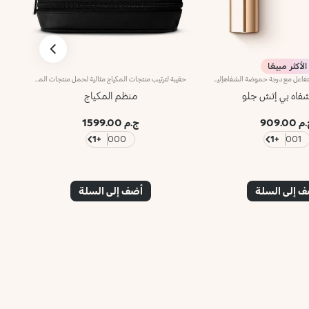
الأكثر مبيعًا
أحمر شفاه متوهّج يتفاعل مع درجة حموضة الشفاهإليك أحمر شفاه يتوافق مع جميع أنواع البشرة ويأتي بلون زهري مميّز مع لمسة ناعمة مشرقة.مفعول المنتج:يحسّن لون شفتيك الطبيعي بلمسة لونية ناعمة وطبيعية. يتناسب مع كافة ألوان البشرة.مزايا المنتج:- يتمتّع بتركيبة مطرّية تمنح الشفاه قواماً فائق النعومة- يتفاعل مع درجة حموضة الشفاه ليضفي عليها اللون الزهري الذي يلائمها- يمتاز بقوامٍ كريمي قابل للتعزيز ينساب بسلاسة على الشفاه ليوفّر الراحة المطلقة
حقيبة لترتيب منتجات المكياج مثالية لحمل منتجات المكياج بما في ذلك المنتجات الاحترافية وحفظها بالترتيب المثالي.يتيح لك تصميم الحقيبة المبتكر بجيبَين خاجيين واسعَين ترتيب الفُرش بسهولة تامة.صُنعت الحقيبة من جلد سافيانو الناعم باللون الأسود ويزدان بشعار KK الفضي، كما تمتاز بتصميم أنيق وعملي يُسهّل حملها في كافة الأوقات.
فاه بي إتش جلو
منظم المكياج
 909.00
ج.م 1599.00
+1
000
+1
001
 إلى السلة
أضف إلى السلة