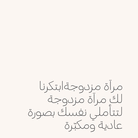
مرآة مزدوجةابتكرنا
لك مرآة مزدوجة
لتتأملي نفسك بصورة
عادية ومكبّرة