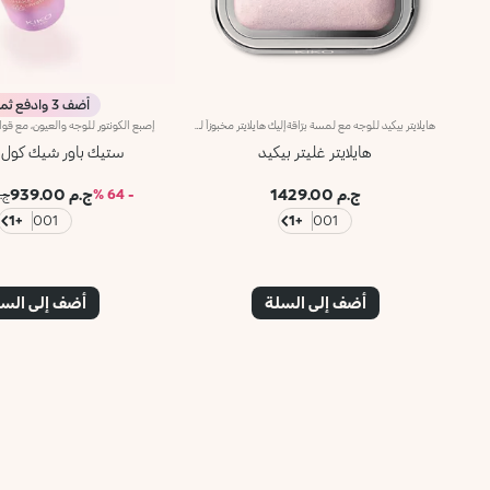
أضف 3 وادفع ثمن 2
هايلايتر بيكيد للوجه مع لمسة برّاقةإليك هايلايتر مخبوزاً للوجه مع لمسة برّاقة.مفعول المنتج:يُبرز ملامح الوجه ويُضفي تأثيراً لامعاً ورائعاً على مناطق الوجه والجسم التي تعكس الضوء طبيعياً.مزايا المنتج:- يحتوي على نسبة عالية من اللآلئ العاكسة للضوء التي تُوفّر إشراقاً خلّاباً بشكل فوري؛- يتمتّع بقوام مخبوز مخملي، ومناشِد للحواس ومريح للتطبيق؛- يمتاز بتغطية قابلة للتعزيز للحصول على الإشراق المطلوب، من الخفيف إلى الكثيف؛- يسمح لك بإضافة لمسة مشرقة على مكياجك حتى أثناء التنقّل بفضل عبوته العمليّة المرفقة بمرآة مدمجة.منتج مُختبر من قبل أطباء الجلدلا يؤدّي إلى ظهور الرؤوس السوداء
هايلايتر غليتر بيكيد
ستيك باور شيك كول 
ج.م 1429.00
ج.م 939.00
- 64 %
ج.م 00
+1
001
+1
001
أضف إلى السلة
أضف إلى الس