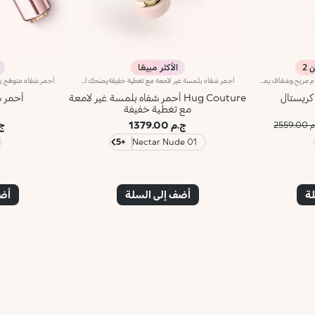
الأكثر مبيعًا
إصبع الكونتور للوجه والعيون، مع قوام مريح وشفاف يمنحك شعوراً فوريّاً بالانتعاش. يساعدك هذا المنتج على الاهتمام ببشرتك في كافة الأوقات، حتّى أثناء التنقّل.مزايا فريدة ترتقي بنظام العناية ببشرتك:- يتمتّع بتركيبة معزّزة بخلاصة الليمون والفيتامين سي- يمتاز بقوام حسّي لم يسبق له مثيل بتأثير كريستالي لتعزيز انتعاش البشرة- ينساب بسلاسة على بشرة الوجه- يناسب جميع أنواع البشرة، الجافة والعادية والمختلطة- يأتي في عبوة عمليّة جدّاً مع تصميم عصري لإطلاق الكميّة المناسبة من المنتج بدون هدر أي منه
أحمر شفاه بلمسة غير لامعة مع تغطية خفيفةيمنحك أحمر الشفاه هذا نعومة فائقة ولوناً مخملياً متألقاً، لتبدو شفتاكِ أكثر امتلاءً وجمالاً. ويُوفّر تغطية مثالية تدوم طويلاً حتى 8 ساعات*.مزايا المنتج:- يتمتّع بتركيبة غنية بحمض الهيالورونيك، وزيت جوز الهند وخلاصة زهرة الكركديه- يمتاز بقوام مرن ينساب بسلاسة على الشفاه، ويوفّر شعوراً فورياً بالراحة أثناء الاستخدام، ويتركها فائقة النعومة- يتمتّع بلمسة راقية شبه لامعة- يوفّر تغطية قابلة للتعزيز لنتيجة تلائم تفضيلاتك
كريستال
Hug Couture أحمر شفاه بلمسة غير لامعة
أحمر ش
مع تغطية خفيفة
ج.م 1379.00
ج.م
2559.
+5
01 Nectar Nude
لة
أضف إلى السلة
أضف