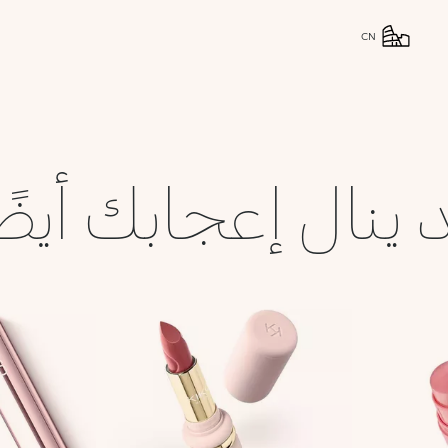
CN
 ينال إعجابك أيضً