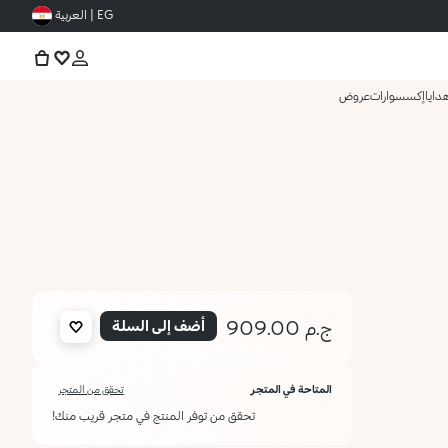
EG | العربية
دايا
إكسسوارات
عروض
ج.م 909.00
أضف إلى السلة
المتاحة في المتجر
تحقق من المتجر
تحقق من توفر المنتج في متجر قريب منك!