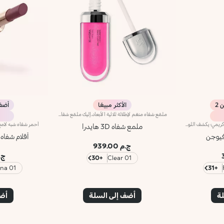
الأكثر مبيعًا
أضف 3 وادفع
ملمّع شفاه منعّم لإطلالة ثلاثية الأبعاد.إليك ملمّع شفاه منعّم لتتألّقي بشفاه لامعة وممتلئة. يمتاز هذا المنتج بقوام سلس ينساب على الشفاه ويمنحها مظهراً ناعماً ومشرقاً. تحتوي التركيبة على خلاصة الحسيكة*.انغمسي في عملية تطبيق تناشد الحواس وتمنح الشفاه شعوراً رائعاً، حيث ينساب هذا المنتج بسلاسة على الشفاه ويثبت عليها بشكل فوري.يمتاز المنتج بعبوة عصرية ملفتة يعلوها غطاء معدني مزدان بشعار KK على الجانب. صُممت أداة التطبيق الناعمة لإبراز قوام المنتج وتحديد الشفاه بدقّة.يتوفّر ملمّع الشفاه بباقة من 30 لوناً رائعاً بلمسات متنوّعة بدءاً من تلك الشفافة وصولاً إلى الألوان الغنية بالأصباغ وتلك اللامعة واللؤلئية. كما تمتاز جميعها بقوام غير لاصق يدوم طويلاً.
قلم شفاه عالي الدقة. ملمس غني وكريمي؛ يكشف اللون العميق فوراً. ينزلق المنتج بسهولة ونعومة.تركيبته تحسن ثبات أحمر الشفاه.متوفر في 36 لوناً جذاباً. تغطية كاملة.
ملمع شفاه 3D هايدرا
فيوجن
أقلام شفاه One Magic Touch
ج.م 939.00
ج.م 0
+30
01 Clear
01 Melted Sienna
+31
لة
أضف إلى السلة
أضف