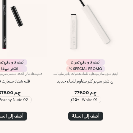
أضف 3 وادفع ثمن 2
أضف 3 وادفع ثمن 2
SPECIAL PROMO %
الأكثر مبيعًا
آيلاينر ملوّن سائل ومقاوم للماء.نقدّم لك آيلاينر ملوّناً سائلاً ومقاوماً للماء بتأثير لوني كثيف.مفعول المنتج:يمنحك نظرة ثاقبة وجذابة بإطلالة غرافيكية لا تُضاهىمزايا المنتج:يتمتّع بتركيبة جديدة قائمة على الماء والبوليمير تشكّل طبقة لونية فائقة اللمعان وعالية التغطية- يمتاز بقوام خفيف ينساب بسلاسة على الجفون ويجفّ بسرعة، فيثبت عليها من دون تلاشٍ ولا تفتّت- تمّ تزويده بأداة تطبيق ناعمة من اللبّاد مبتكرة بشكل مخروطي يوفّر تطبيقاً مريحاً وسهلاً ودقيقاً، لرسم خطوط آيلاينر من رفيعة إلى عريضة- يتمتّع بقبضة طويلة لتوفير قدرة تحكّم عالية أثناء التطبيق ورسم خطوط آيلاينر مثالية.- يمكن تطبيق آيلاينر Super Colour لوحده أو فوق ظلال العيون أو قلم تحديد العيون أو الآيلاينر الكلاسيكي، ويتوفّر في باقة جديدة من الألوان ليتناسب مع مختلف إطلالاتك.مختبر من قبل أطباء العيون.
آي لاينر سوبر كلر مقاوم للماء جديد
قلم شفاه سمارت 
ج.م 779.00
ج.م 379.00
02 Peachy Nude
+10
01 White
أضف إلى السلة
أضف إلى الس