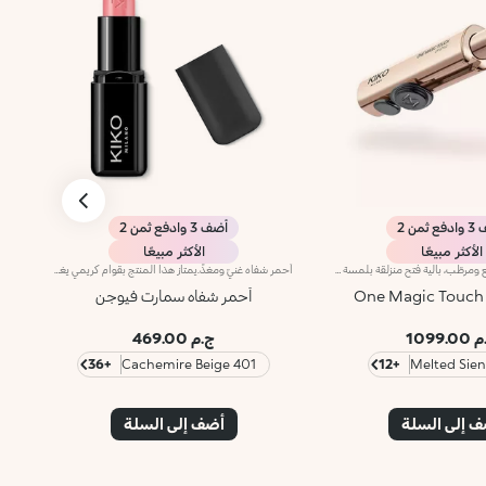
 ثمن 2
أضف 3 وادفع ثمن 2
الأكثر مبيعًا
الأكثر مبيعًا
أحمر شفاه شبه لامع ومرطّب، بآلية فتح منزلقة بلمسة واحدة ترطيب* يدوم طويلاً، لون غني من التمريرة الأولى، ودقّة لا مثيل لها... كلّ ذلك بلمسة واحدة ساحرة. تألّقي بإطلالة شفاه آسرة مع أحمر شفاه بآلية فتح ثورية تُستخدم بيد واحدة، يمنحك شفاهاً مخمليّة وأنيقة تخطف الأنظار من اللحظة الأولى.مزايا المنتج:- يتميّز بقوام مناشد للحواس ينساب بسلاسة على الشفاه فيغمرها بألوان نقية ومشرقة- يترك الشفاه ناعمة، حريرية، ومرطّبة*.- مثالي لإطلالات الشفاه الكومبو الكلاسيكية أو الراقية جداً، كما أنّه سهل الفتح وسهل التطبيق فيسهل الوقوع في حبّه- يأتي بتصميم عملي على شكل إصبع يتيح تطبيقاً دقيقاً وعمليّاً
أحمر شفاه غنيّ ومغذٍّ.يمتاز هذا المنتج بقوام كريمي يغلّف الشفاه ويمنحها شعوراً بالراحة وينعّمها لوقت طويل.ينساب أحمر الشفاه بسلاسة ويَظهر اللون من التمريرة الأولى.يتوفّر في 36 لوناً فاقعاً تغطية متوسّطة إلى كاملة.منتج مُختبر من قبل أطباء الجلد.
أحمر شفاه سمارت فيوجن
1099.0
ج.م 469.00
+36
401 Cachemire Beige
+12
 إلى السلة
أضف إلى السلة