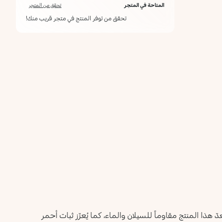
المتاحة في المتجر
تحقق من المتجر
21
19
18 Dark
17
16
15
Cinnamon
Orange
Mauve
Papaya
Coral
Raspberry
تحقق من توفر المنتج في متجر قريب منك!
Honey
24
22 Red
Geranium
Amber
 هذا المنتج مقاوماً للسيلان والماء، كما يُعزّز ثبات أحمر