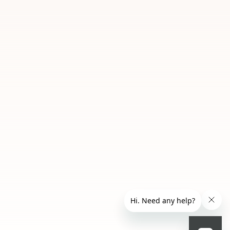
12 Cremisi
ج.م 639.00
أضف إلى السلة