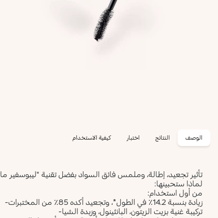
الوصف
النتائج
اختبار
كيفية الاستخدام
لماذا ستحبينها:
من أول استخدام:
زيادة بنسبة 14.2٪ في الطول*، وتجعيد أكده 85٪ من المختبرات-
تركيبة غنية بزيت الزيتون، البانثينول، وزبدة الشيا-