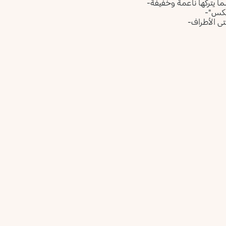
 يتركها ناعمة وخفيفة-
يكس"-
ى الأطراف-