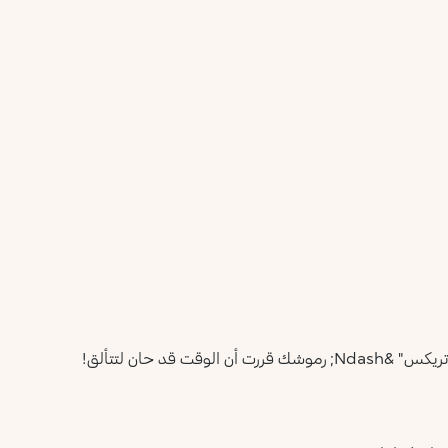
أعلمني عند توفره
يرجى إدخال عنوان بريدك الإلكتروني، وسنرسل لك رسالة عند
ليس الآن
توفر المنتج.
عنوان البريد الإلكتروني *
أؤكد أنني قرأت سياسة الخصوصية وأوافق على إرسال بياناتي
لتلقي الرسائل الإعلانية.
سياسة الخصوصية
يرجى إشعاري
تأثير تجعيد، إطالة، وملمس فائق السواد بفضل تقنية "ليبوسفير ماتريكس" &Ndash; رموشك قررت أن الوقت قد حان لتتألق!