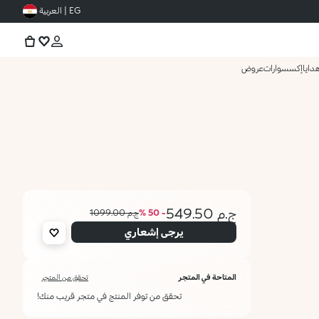
EG | العربية
دايا
إكسسوارات
عروض
ج.م 549.50
- 50 %
ج.م 1099.00
يرجى إشعاري
المتاحة في المتجر
تحقق من المتجر
تحقق من توفر المنتج في متجر قريب منك!