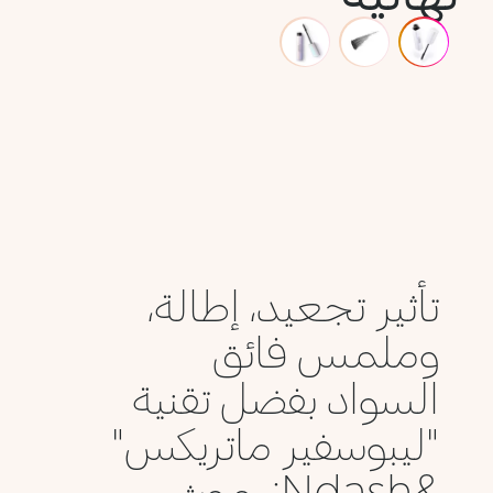
تأثير تجعيد، إطالة،
وملمس فائق
السواد بفضل تقنية
"ليبوسفير ماتريكس"
&Ndash; رموش...