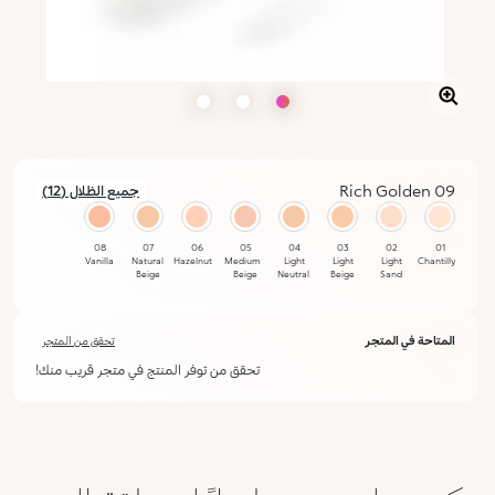
09 Rich Golden
جميع الظلال (12)
08
07
06
05
04
03
02
01
Vanilla
Natural
Hazelnut
Medium
Light
Light
Light
Chantilly
Beige
Beige
Neutral
Beige
Sand
محدد
12 Dark
11
10
09
المتاحة في المتجر
تحقق من المتجر
Cocoa
Walnut
Butterscotch
Rich
Golden
تحقق من توفر المنتج في متجر قريب منك!