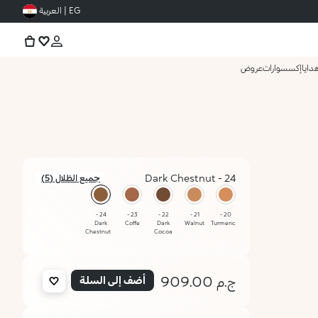
EG | العربية
دايا
إكسسوارات
عروض
24 - Dark Chestnut
جميع الظلال (5)
محدد
24 -
23 -
22 -
21 -
20 -
Dark
Coffe
Dark
Walnut
Turmeric
Chestnut
Cocoa
ج.م 909.00
أضف إلى السلة