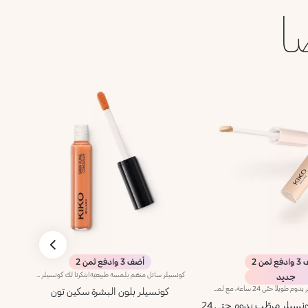
ا
 ثمن 2
أضف 3 وادفع ثمن 2
كونسيلر سائل منعّم بلمسة طبيعيّةابتكرنا لك كونسيلر سائل منعّم بلمسة طبيعيّة يُستخدم يوميّاً لابتكار مكياج لا تشوبه شائبة.تندمج تركيبته الجديدة السائلة بسهولة مع البشرة لتخفي الشوائب والهالات السوداء، فتوفّر تغطية متوسّطة. كما يضمن إطلالة مكياج طبيعيّةيسهل تطبيق المنتج ودمجه بفضل أداة التطبيق الدوّارة الجديدة، فما عليك سوى تطبيق المنتج على الشفاه برأس أداة التطبيق ودمجه بسهولة.يتوفّر المنتج في 9 ألوان، مع لونين مصححين للون البشرة (أخضر ودرّاقي)، كما يُناسب مختلف أنواع البشرة وألوانها.
جديد
كونسيلر مرطّب بتأثير يدوم طويلاً حتّى 24 ساعة، مع لمسة مشرقةيلتقي عالم العناية بالبشرة بفنّ المكياج ليقدّم لكِ كونسيلر يعتني ببشرتك ويُحسّن مظهرها بلمسة واحدة.تركيبة عالية الأداء تفتّح المنطقة المحيطة بالعين وتخفي الشوائب فيما تمنحك نتيجة منعشة ومشرقة تدوم طوال اليوم.تحتوي تركيبته على 81% من المكوّنات التي تتمتع بمزايا العناية بالبشرة، لتوفّر ترطيباً يدوم 24 ساعة* وثباتاً يصل إلى 24 ساعة*، كما تندمج بسلاسة مع البشرة من دون أن تتكتّل أو تثقلها. كما أنّ قوامه المريح والمشرق يوحّد لون البشرة، ويعيد الحيوية إلى المنطقة المحيطة بالعين، لإطلالة مثالية وبشرة مرتاحة المظهر.تُكمل لمسة واحدة من فاونديشن Love Fusion المناسب لبشرتكِ إطلالتكِ بإتقان، وتحوّل كلّ رتوشة إلى لحظة عناية تعبّر عن اهتمامكِ ببشرتكِ.فعالية مثبتة سريرياً- ترطيب لمدة 24 ساعة*- ثبات حتّى 24 ساعة*- لمسة مشرقة بتأثير طبيعي- تغطية متوسّطة قابلة للتعزيز- تأثير يفتّح المنطقة المحيطة بالعين ويخفي الشوائبتركيبة معزّزةبمركّب KIKO LOVE COMPLEX:- تمنح خلاصة الورد البشرة إحساساً مفاجئاً بالراحة المطلقة- يمنح حمض الهيالورونيك ترطيباً يدوم طويلاً- توفّر مياه الشعير العضوية حماية للبشرة ودعماً لحاجزها الطبيعيكما أنّ التركيبة معزّزة بـ:- الكافيين - لإعادة إحياء إشراقة النظرة المفعمة بالحب- زيت الأرغان - لتغذية البشرة وتغليفها بعناية لطيفة- يأتي مزوّداً بأداة تطبيق مخملية على شكل بتلة ورد مزوّدة بتجويف صغير مصمم لالتقاط الكمية المناسبة من المنتج وتوزيعها بسهولة وبشكل متجانس
كونسيلر بلون البشرة سكين تون
dra
Love Fusion كونسيلر مرطّب يدوم حتى 24