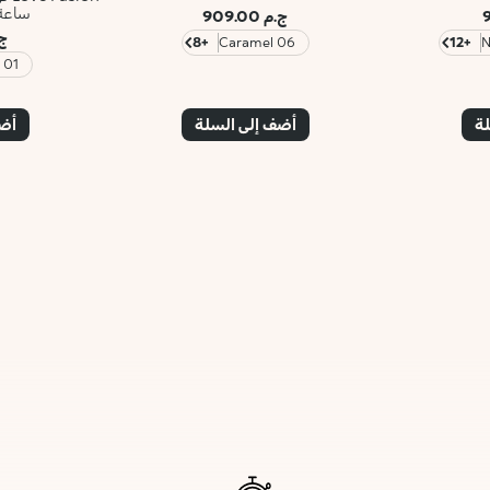
ساعة
ج.م 909.00
ج.م
+8
06 Caramel
+12
01 Chantilly
لة
أضف إلى السلة
أضف