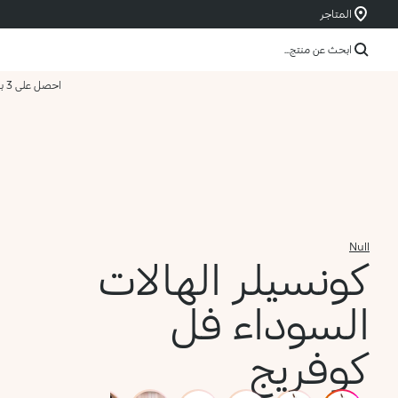
المتاجر
ابحث عن منتج...
احصل على 3 بسعر 2
Null
كونسيلر الهالات
السوداء فل
كوفريج