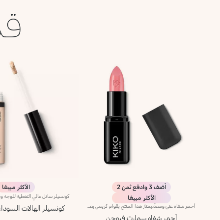
قد
أضف 3 وادفع ثمن 2
الأكثر مبيعًا
الأكثر مبيعًا
أحمر شفاه غنيّ ومغذٍّ.يمتاز هذا المنتج بقوام كريمي يغلّف الشفاه ويمنحها شعوراً بالراحة وينعّمها لوقت طويل.ينساب أحمر الشفاه بسلاسة ويَظهر اللون من التمريرة الأولى.يتوفّر في 36 لوناً فاقعاً تغطية متوسّطة إلى كاملة.منتج مُختبر من قبل أطباء الجلد.
كونسيلر الهالات السودا
أحمر شفاه سمارت فيوجن