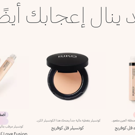
 ينال إعجابك أيضً
أضف 3 وادفع
كونسيلر سائل عالي التغطية للوجه ومنطقة العين.مفعول المنتج:يُخفي الهالات السوداء والشوائب من الصباح وحتى المساء بلمسة طبيعية.مزايا المنتج:- يمتاز بقوام سائل ينساب بشكل جميل على البشرة ويوفّر لها شعوراً فوريّاً بالراحة؛- يدوم حتى 10 ساعات*؛- يُوفّر تغطية عالية ولكن يسهل دمجه؛- يسهل تطبيقه بفضل أداة التطبيق المخملية المرفقة به، حتّى أثناء التنقّل.
كونسيلر بتغطية عالية جداً.يمنحك هذا الكونسيلر الكريمي تغطية كاملة، خصوصاً لشوائب البشرة.ويعدّ مثاليّاً لمعالجة الشوائب متوسّطة إلى عالية الحدّة مثل البقع التي يسبّبها التقدّم في السنّ والشامات والعُد الوردي والندوب.على الرغم من التغطية العالية جداً التي يوفّرها المنتج، غير أنّه يتمتّع بقوام خفيف وغير دهني يسهل تطبيقه لاحتوائه على أصباغ مقاومة للتكتّل،فضلاً عن مركّب يمتصّ الزهم ويعزّز نضارة البشرة، حتى تلك الدهنيّة جداً.والنتيجة... ستحصلين على بشرة متجانسة ومصحّحة تحافظ على جمالها طوال اليوم. يأتي كونسيلر Full Coverage في علبة صغيرة مزوّدة بمرآة، لذا يسهل حمله في حقيبة اليد. يتوفّر في 8 ألوان أساسية.
ء فل كوفريج
كونسيلر فل كوفريج