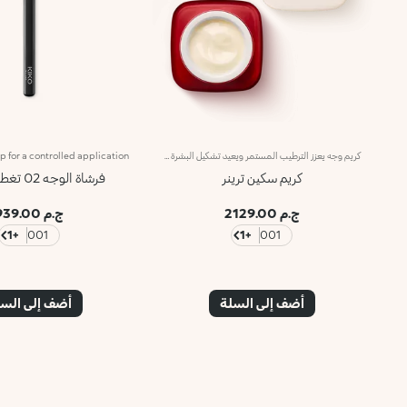
كريم وجه يعزز الترطيب المستمر ويعيد تشكيل البشرة في جميع الأعمارمفهوم متقدم في هندسة مستحضرات التجميل، حيث تم دمج المكونات النشطة بفاعلية لتحقيق ما يلي:-ترطيب البشرة وفقاً لاحتياجاتها.-تنشيط البشرة، سواء كانت شابة أو ناضجة، وإبطاء علامات الشيخوخة.-منح البشرة مظهراً صحياً.-حماية البشرة من العوامل البيئية الضارة.-قوامه الكريمي والمخملي يغلف البشرة وينساب بسلاسة عند التطبيق. تطبيقه ممتع بفضل رائحته الرقيقة.الزجاجة ذات النهاية الساتانية والتصميم الأنيق تعكس الخصائص المتقدمة والتركيبة الفريدة لـ Skin Trainer. كريم Skin Trainer هو الحل المثالي للحفاظ على بشرة مرطبة جيداً في جميع الأعمار.مختبر جلديًا لا يسد المسامنتائج الاختبارات السريرية والأدواتية أجريت على 20 امرأة استخدمن كريم Skin Trainer مرتين يومياً لمدة 28 يومًا.
كريم سكين ترينر
فرشاة الوجه 02 تغطية مكثفة
ج.م 2129.00
ج.م 939.00
+1
001
+1
001
أضف إلى السلة
أضف إلى الس