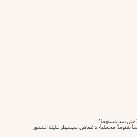
أعلمني عند توفره
يرجى إدخال عنوان بريدك الإلكتروني، وسنرسل لك رسالة عند
ليس الآن
توفر المنتج.
عنوان البريد الإلكتروني *
أؤكد أنني قرأت سياسة الخصوصية وأوافق على إرسال بياناتي
لتلقي الرسائل الإعلانية.
سياسة الخصوصية
يرجى إشعاري
ً حتى بعد غسلهما*.
ساً بنعومةً مخمليةً لا تُضاهى. سيسيطر عليك الشعور