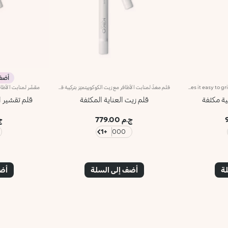
أضف 3 وادفع
Face and eye brush with densely packed fibers for applying concealers as well as cream and powder eyeshadows. The brush’s densely packed bristles and rounded tip permit an even and precise application and easily buildable coverage. The soft, high-quality bristles are flexible, durable and highly effective at applying the different products. They also feel velvety smooth on the skin. The brush's matte black handle gives this elegant tool a modern and professional look whereas the ferrule with its gunmetal finish and engraved KK monogram adds a classy touch. The handle’s ergonomic, oval shape makes it easy to grip for a controlled application.
قلم مغذٍّ لمنابت الأظافر مع زيت الكوكوييتميّز بتركيبة قائمة على الزيت تساعد على تغذية الأظافر وتنعيم المنابت لتسهيل إزالتها.تُخرِج أداة التوزيع الكميّة المناسبة من المنتج لضمان سهولة الاستخدام بفضل أداة التطبيق الناعمة. يُعتبر المنتج سهل الاستخدام حتى للمبتدئات فيضمن تحقيق نتائج دقيقة.منتج مُختبر من قبل أطباء الجلد.تحذير: يجب إبقاء المنتج بعيداً عن متناول الأطفال. لا يجوز بلعُه.
قلم زيت العناية المكثفة
قلم تقشير ا
ج.م 779.00
ج.
+1
000
لة
أضف إلى السلة
أضف