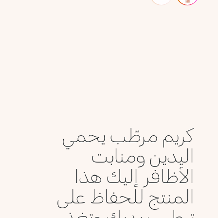
كريم مرطّب يحمي
اليدين ومنابت
الأظافر إليك هذا
المنتج للحفاظ على
ترطيب يديك وتغذ...