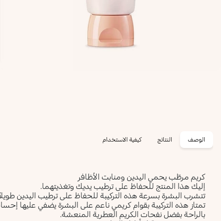
الوصف
النتائج
كيفية الاستخدام
كريم مرطّب يحمي اليدين ومنابت الأظافر
إليك هذا المنتج للحفاظ على ترطيب يديك وتغذيتهما.
تتشرب البشرة بسرعة هذه التركيبة للحفاظ على ترطيب اليدين طويلا
تمتاز هذه التركيبة بقوام كريمي ناعم على البشرة يضفي عليها إحسا
بالراحة بفضل نفحات الكريم العطرية المنعشة.