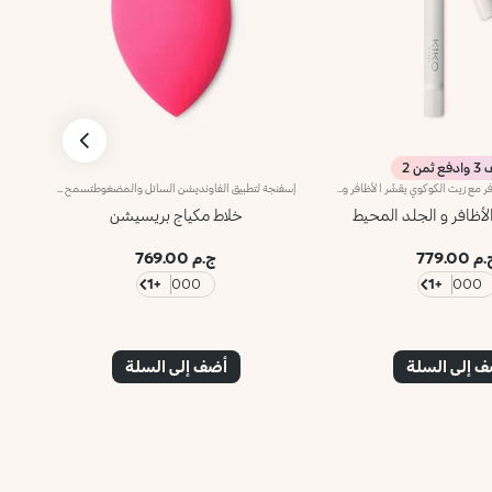
 ثمن 2
مقشّر لمنابت الأظافر مع زيت الكوكوي يقشّر الأظافر وينعّمها. يساعد المنتج على إزالة الجلد الميّت.تُخرِج أداة التوزيع الكميّة المناسبة من المنتج لضمان سهولة الاستخدام بفضل أداة التطبيق الناعمة. يُعتبر المنتج سهل الاستخدام حتى للمبتدئات فيضمن تحقيق نتائج دقيقة.منتج مُختبر من قبل أطباء الجلد.تحذير: يجب إبقاء المنتج بعيداً عن متناول الأطفال. لا يجوز بلعُه.
إسفنجة لتطبيق الفاونديشن السائل والمضغوطتسمح لك الإسفنجة الناعمة بتطبيق المكياج بسهولة وفعاليّة، إذ يتشرّب قوامها عالي المساميّة الكميّة المثاليّة من المنتج ويوزّعه على البشرة بتجانس. تُساعد إسفنجة Precision Make up Blender على تطبيق الفاونديشن بطريقة لا تشوبها شائبة من دون تلطّخ أو ترك خطوط.يُمكنك تطبيق الفاونديشن بطريقة سهلة وسريعة عندما تكونين على عجلة، سواء كنت تستخدمين الفاونديشن السائل أو المضغوط لأنّك ستحصلين على لمسة متجانسة في الحالتين. يصل طرف الإسفنجة المدبب إلى كلّ زوايا الوجه ويخفي الشوائب الصغيرة. يُعتبر طرف الإسفنجة المقعّر مناسباً لنحت ثنايا الوجه، بينما يُعدّ الطرف المدوّر مثاليّاً لتطبيق الفاونديشن بتجانس على بقية الوجه.يُساعد الطرف المسطّح على:- تطبيق الفاونديشن والكونسيلر على مناطق الوجه التي يصعب الوصول إليها مثل المنطقة المحيطة بالأنف، والشفتين والحاجبين.- تغطية الشوائب بشكل طبيعي ودقيق- تطبيق البلاش السائل والكريمي- ابتكار إطلالة بتأثير غرافيكي وتحديد مكياج العينين- تحديد الأنف وعظمتَي الخدّين بسهولة- تطبيق الهايلايتر السائل والكريمييُساعد الطرف المقعرّ على:- تطبيق الفاونديشن بسهولة على ثنايا الوجه مثل الذقن، والفكّ وعظمتَي الخدّين- تطبيق البلاش السائل والكريمي- تحديد عظمتَي الخدّين والفكّ بسهولة- حمل الإسفنجة بطريقة مريحة لاستخدام الجزء المسطّحيُساعد طرف الإسفنجة المدوّر على:- تطبيق الفاونديشن بسهولة على مناطق كبيرة من الوجه مثل الجبين والخدّين- تحقيق مظهر بشرة متجانس وقاعدة مثالية للمكياج بخطوات قليلة- تطبيق البلاش السائل والكريمي- تحديد الجبين والفكّ بسهولةتخلو إسفنجة Precision Make Up Blender من اللاتكس.
لأظافر و الجلد المحيط
خلاط مكياج بريسيشن
م 779.00
ج.م 769.00
+1
000
+1
000
 إلى السلة
أضف إلى السلة