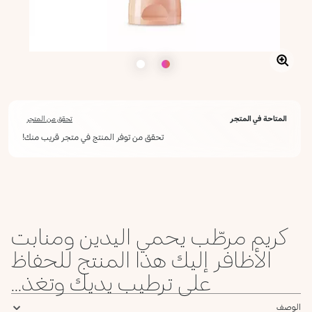
المتاحة في المتجر
تحقق من المتجر
تحقق من توفر المنتج في متجر قريب منك!
أعلمني عند توفره
يرجى إدخال عنوان بريدك الإلكتروني، وسنرسل لك رسالة عند توفر المنتج.
ليس الآن
عنوان البريد الإلكتروني *
كريم مرطّب يحمي اليدين ومنابت
أؤكد أنني قرأت سياسة الخصوصية وأوافق على إرسال بياناتي لتلقي الرسائل
الإعلانية.
الأظافر إليك هذا المنتج للحفاظ
سياسة الخصوصية
على ترطيب يديك وتغذ...
يرجى إشعاري
الوصف