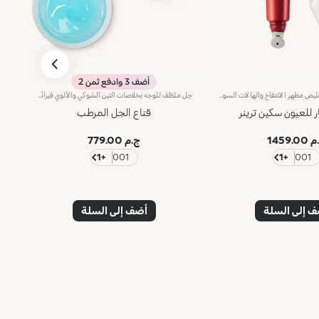
أضف 3 وادفع ثمن 2
سيروم يعمل على تقليص مظهر الانتفاخ والهالات السوداء تحت العين مع مكوّنات نشطة تجانس البشرة وتُعزّز مرونته.يعمل سيروم Skin Trainer للعيون على تقليص مظهر الانتفاخ والهالات السوداء تحت العين بطريقة فعّالة.كما يُعدّ منتجاً تجميليّاً فعّالاً بفضل تركيبته المؤلّفة من مركّب تكنولوجي حصري يعمل على تجديد المنطقة المحيطة بالعين عبر ترطيب البشرة وتدريبها للحفاظ على انتعاشها وإشراقها كلّ يوم.تُعتبر تركيبته القويّة غنيّة بخصائص تجانس البشرة وتُعزّز مرونتها، كما تُحفّز الدورة الدموية للبشرة وتحفّز التخلّص من السوائل الزائدة.يأتي المنتج مرفقاً بأداة تطبيق معدنيّة خاصة تُسهّل تطبيقه وتُضفي لمسة انتعاش فوريّة على البشرة. فيحدّ هذا التأثير المنعش من مظهر الانتفاخ والهالات السوداء تحت العين.يُعتبر سيروم Skin Trainer للعيون حلّاً تجميليّاً متطوّراً للحفاظ على جمال العينين الطبيعي.لا يؤدّي إلى ظهور الرؤوس السوداء.
جِل ملطّف للوجه بخلاصات التين الشوكي والألوي فيرانُقدّم لك هذا الجِل الملطّف لبشرة الوجه.مفعول المنتج:يُغذّي ويُرطّب البشرة، ويمنحها ملمساً ناعماً وإشراقاً مميّزاً.مزايا المنتج:- يتمتّع بتركيبة زاخرة بخلاصات التين الشوكي والألوي فيرا؛- يمتاز بقوام معطّر وخفيف ودقيق بتأثير مريح على البشرة؛- يُوفّر شعوراً فوريّاً بالانتعاش والراحة؛- يسهل تطبيقه وإزالته بعد انتهاء وقت التطبيق.منتج مُختبر من قبل أطباء الجلدلا يؤدّي إلى ظهور الرؤوس السوداء
ار للعيون سكين ترينر
قناع الجل المرطب
كونس
1459.0
ج.م 779.00
+1
001
+1
001
 إلى السلة
أضف إلى السلة