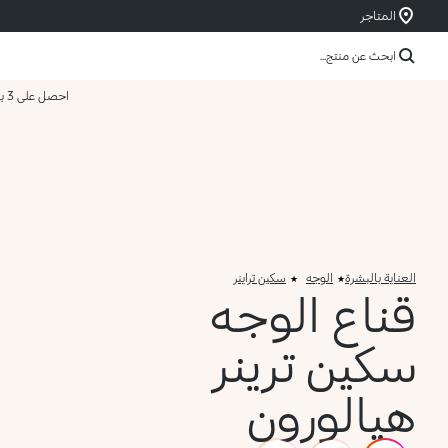
المتاجر
ابحث عن منتج...
احصل على 3 بسعر 2
العناية بالبشرة
الوجه
سكين تراينر
قناع الوجه
سكين ترينر
هيالورون