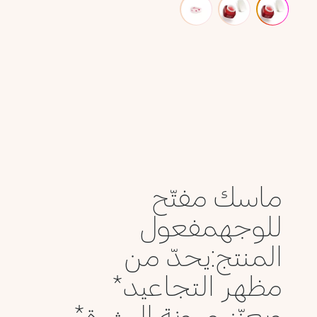
ماسك مفتّح
للوجهمفعول
المنتج:يحدّ من
مظهر التجاعيد*
ويعزّز مرونة البشرة*