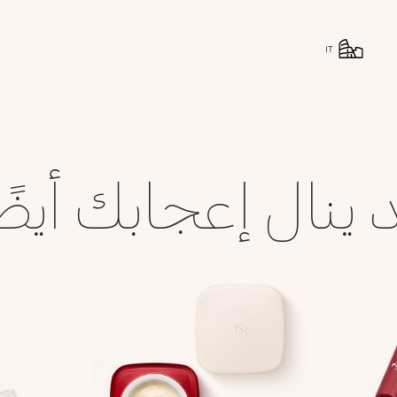
IT
 ينال إعجابك أيضً