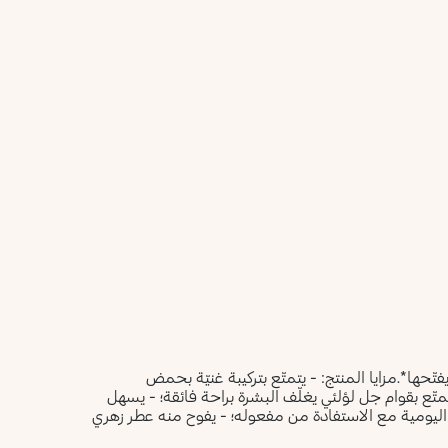
تّحها*.
مزايا المنتج:
- يتمتّع بتركيبة غنيّة بحمض
متّع بقوام جل لؤلئي يغلّف البشرة براحة فائقة؛
- يسهل
 اليومية مع الاستفادة من مفعوله؛
- يفوح منه عطر زهري