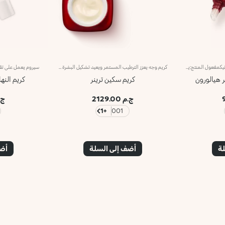
ماسك ليلي للشفاه بحمض الهيالورونيكمفعول المنتج:يدلل الشفاه إذ يرطّبها* ويعزّز اكتنازها** عند استيقاظك.مزايا المنتج: - تمّ تعزيز تركيبته بحمض الهيالورونيك وماء زهر البرتقال والريسفيراترول؛ - يتمتّع بقوام خفيف وحريري شبيه بالموس، تمتصّه البشرة بسلاسة وسرعة عند تطبيقه؛ - يعزّز الشفاه بشعور مريح فوري.
كريم وجه يعزز الترطيب المستمر ويعيد تشكيل البشرة في جميع الأعمارمفهوم متقدم في هندسة مستحضرات التجميل، حيث تم دمج المكونات النشطة بفاعلية لتحقيق ما يلي:-ترطيب البشرة وفقاً لاحتياجاتها.-تنشيط البشرة، سواء كانت شابة أو ناضجة، وإبطاء علامات الشيخوخة.-منح البشرة مظهراً صحياً.-حماية البشرة من العوامل البيئية الضارة.-قوامه الكريمي والمخملي يغلف البشرة وينساب بسلاسة عند التطبيق. تطبيقه ممتع بفضل رائحته الرقيقة.الزجاجة ذات النهاية الساتانية والتصميم الأنيق تعكس الخصائص المتقدمة والتركيبة الفريدة لـ Skin Trainer. كريم Skin Trainer هو الحل المثالي للحفاظ على بشرة مرطبة جيداً في جميع الأعمار.مختبر جلديًا لا يسد المسامنتائج الاختبارات السريرية والأدواتية أجريت على 20 امرأة استخدمن كريم Skin Trainer مرتين يومياً لمدة 28 يومًا.
ر هيالورون
كريم سكين ترينر
كريم النه
ج.م 2129.00
ج.م 0
+1
001
لة
أضف إلى السلة
أضف