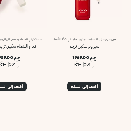
سيروم يعيد إلى البشرة شبابها وينشّطها في كافّة الأعماريكافح هذا السيروم آثار الإجهاد التأكسدي ويعيد إلى البشرة شبابها وينشّطها في كافّة الأعمار.تمّ تعزيزه بتركيبة فعّالة غنية بالمكونات النشطة، تفضي عن المزايا الفريدة التالية:- يجدّد طاقة البشرة الشابة والناضجة، مما شأنه أن يحدّ من تقدّم البشرة في السن؛- ترطيب البشرة تبعاً لاحتياجاتها الخاصّة؛- يجعل البشرة تبدو صحية، إذ يحفّز تزود خلاياها بالأكسجين؛- ينعّم البشرة ويجانس لونها، إذ يعمل على تقشيرها بلطف وباستمرار.يتمتّع المنتج بقوام حريري خفيف، تمتصّه البشرة بسرعة. ويحلو تطبيقه على البشرة إذ ينبعث منه عطر ولا أروع.ياتي في قارورة زجاجية بلمسة ساتانية وتصميم أنيق، ليعبّر عمّا تحتوي عليه عبوة Skin Trainer من خصائص ثورية وتركيبات فريدة. وتسهّل العبوة العملية المتطوّرة مهمّة ملء القطارة بالسيروم وإخراج الكمية المثالية.منتج مُختبر من قبل أطباء الجلد.لا يؤدّي إلى ظهور الرؤوس السوداء.
سيروم سكين ترينر
قناع الشفاه سكين ترين
ج.م 1969.00
ج.م 939.00
+1
001
+1
001
أضف إلى السلة
أضف إلى الس