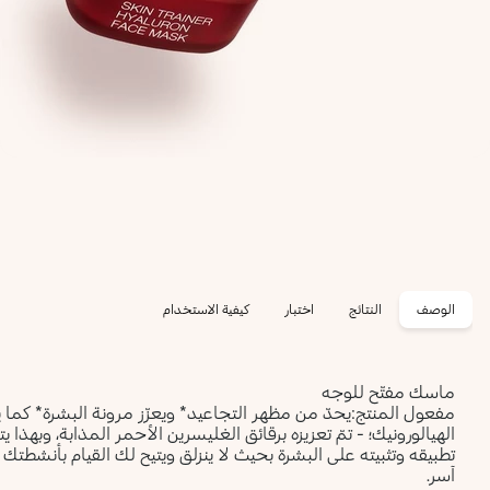
الوصف
النتائج
اختبار
كيفية الاستخدام
ماسك مفتّح للوجه
مفعول المنتج:
يحدّ من مظهر التجاعيد* ويعزّز مرونة البشرة* كما يف
الهيالورونيك؛
- تمّ تعزيزه برقائق الغليسرين الأحمر المذابة، وبهذا يت
تطبيقه وتثبيته على البشرة بحيث لا ينزلق ويتيح لك القيام بأنشطتك
آسر.