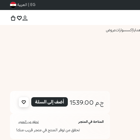
EG | العربية
دايا
إكسسوارات
عروض
ج.م 1539.00
أضف إلى السلة
المتاحة في المتجر
تحقق من المتجر
تحقق من توفر المنتج في متجر قريب منك!