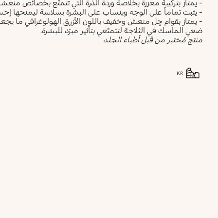
- يمتاز بتركيبة معززة بخلاصة وردة الذرة التي تتمتّع بخصائص منعشة
- يثبت تماماً على الوجه وينساب على البشرة بسلاسة ليمنحها إحساساً
- يمتاز بقوام جِل منعش وخفيف باللون الأزرق الهولوغرافي ما يجع
ضعي الماسك في الثلاجة لتتمتّعي بتأثير مبرّد للبشرة.
منتج مُختبر من قبل أطباء الجلد
KR