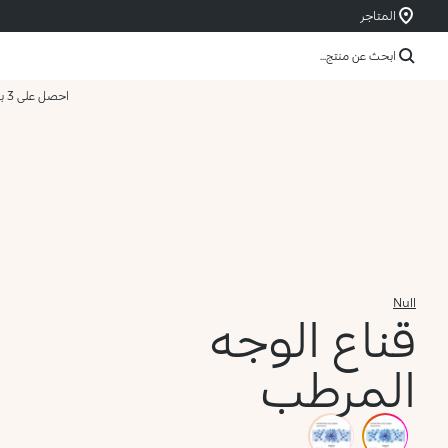
المتاجر
ابحث عن منتج...
احصل على 3 بسعر 2
Null
قناع الوجه
المرطب