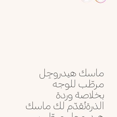
ماسك هيدروجِل
مرطّب للوجه
بخلاصة وردة
الذرةنُقدّم لك ماسك
هيدروجِل مرطّب