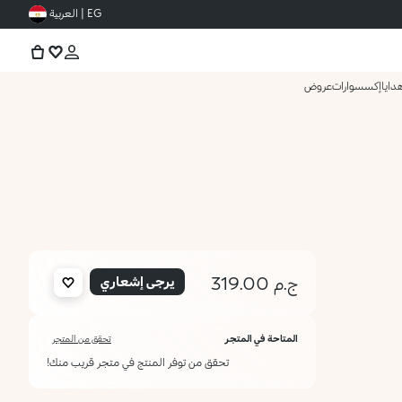
EG | العربية
دايا
إكسسوارات
عروض
ج.م 319.00
يرجى إشعاري
المتاحة في المتجر
تحقق من المتجر
تحقق من توفر المنتج في متجر قريب منك!