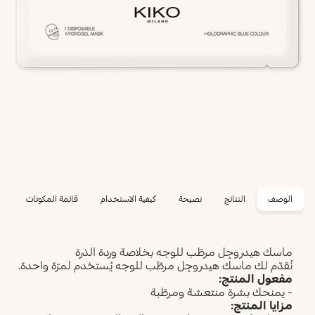
الوصف
النتائج
نصيحة
كيفية الاستخدام
قائمة المكونات
ماسك هيدروجِل مرطّب للوجه بخلاصة وردة الذرة
نُقدّم لك ماسك هيدروجِل مرطّب للوجه يُستخدم لمرّة واحدة.
مفعول المنتج:
- يمنحك بشرة منتعشة ومرطّبة
مزايا المنتج: