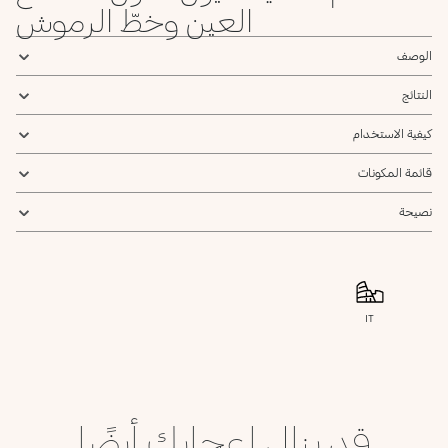
العين وخطّ الرموش
الوصف
النتائج
كيفية الاستخدام
قائمة المكونات
نصيحة
IT
قد ينال إعجابك أيضًا