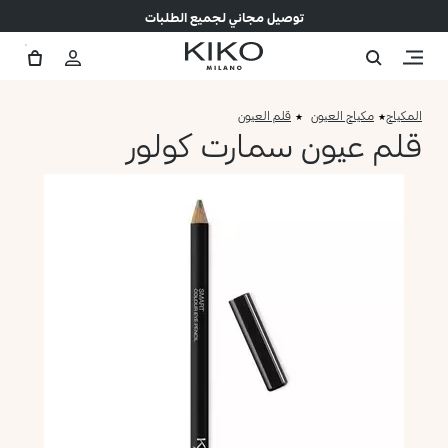
توصيل مجاني لجميع الطلبات
المكياج
مكياج العيون
قلم العيون
قلم عيون سمارت كولور