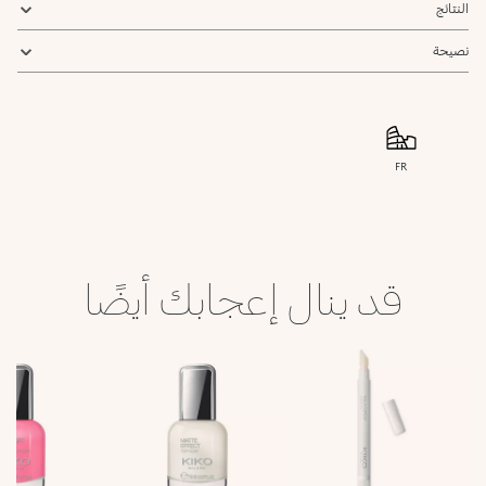
النتائج
نصيحة
FR
قد ينال إعجابك أيضًا