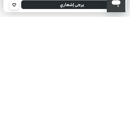
يرجى إدخال عنوان بريدك الإلكتروني، وسنرسل لك رسالة عند توفر المنتج.
يرجى إشعاري
عنوان البريد الإلكتروني *
001
أؤكد أنني قرأت سياسة الخصوصية وأوافق على إرسال بياناتي لتلقي الرسائل
الإعلانية.
سياسة الخصوصية
KIKO هل تبحث عن فعاليات؟
أحدث الأخبار؟ عروض مذهلة؟
اشترك في نشرتنا البريدية!
أدخل بريدك الإلكتروني
بعد قراءة وفهم سياسة الخصوصية، وأني قد تجاوزت 18 عامًا، وأدرك أن موافقتي
مجانية وقابلة للسحب في أي وقت وفقًا للتعليمات الواردة في سياسة الخصوصية،
ووفقًا للمادتين 6 و 7 من اللائحة العامة لحماية البيانات (GDPR)، أوافق على معالجة
بياناتي الشخصية من قبل KIKO S.p.A.