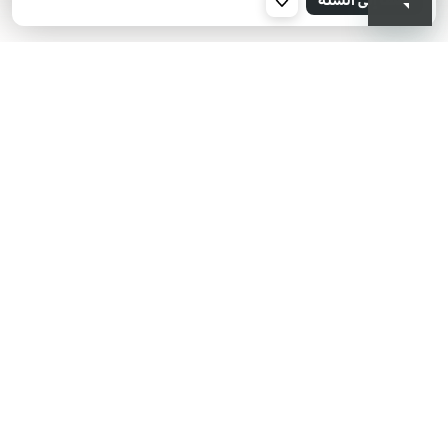
001
KIKO هل تبحث عن فعاليات؟
أحدث الأخبار؟ عروض مذهلة؟
اشترك في نشرتنا البريدية!
أدخل بريدك الإلكتروني
بعد قراءة وفهم سياسة الخصوصية، وأني قد تجاوزت 18 عامًا، وأدرك أن موافقتي
مجانية وقابلة للسحب في أي وقت وفقًا للتعليمات الواردة في سياسة الخصوصية،
ووفقًا للمادتين 6 و 7 من اللائحة العامة لحماية البيانات (GDPR)، أوافق على معالجة
بياناتي الشخصية من قبل KIKO S.p.A.
سياسة الخصوصية