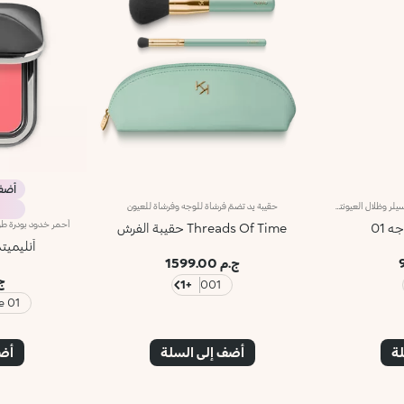
أضف 3 وادفع
فرشاة بألياف اصطناعيّة لتطبيق الكونسيلر وظلال العيونتمتاز الفرشاة المسطّحة برأس مدوّر وتُعدّ مثاليّة لتطبيق الكونسيلر وظلال العيون السائلة أو الكريميّة.تأتي بألياف اصطناعية ناعمة لا تمتصّ المنتج بل توزّعه على البشرة بالتساوي وبدقة عالية لتوفر تغطية لا تشوبها شائبة. وتتمتّع بشعيرات عالية الجودة ومرنة ومتينة تمتاز بفعالية عالية في تطبيق مختلف القواماتعلاوةً على ذلك، تمتاز الفرشاة بمقبض أسود غير لامع يضفي عليها طابعاً أنيقاً وعصرياً واحترافياً، كما تتباهى بحلقة معدنية تتشح باللون الرصاصي وتزدان بشعار العلامة KK المنقوش عليها ليزيدها رقياً. ويأتي المقبض بتصميم بيضاوي وعملي يسهّل استخدام الفرشاة ويزيد القدرة على التحكّم بها.
حقيبة يد تضمّ فرشاة للوجه وفرشاة للعيون
 01
Threads Of Time حقيبة الفرش
أنليميت
ج.م 1599.00
ج.م
+1
001
01 Coral Rose
لة
أضف إلى السلة
أضف