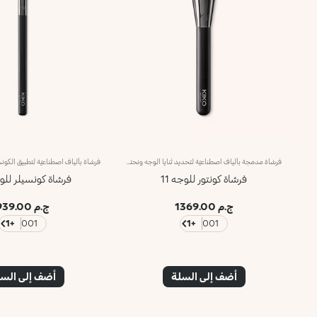
فرشاة مدمجة بألياف اصطناعيّة لتحديد ثنايا الوجه ونحتهانقدّم لك فرشاة مدمجة لتحديد ثنايا الوجه بدقة عالية، ويحلو استخدامها لتطبيق المنتجات الكريمية والبودرية.يمتاز المنتج بشعيرات كثيفة ويأتي بتصميم مدمج، فيتبع خطّ الفكّ ويبرز عظمتَي الخدّين لمكياج محدّد وراقٍ. وتُعدّ شعيراته عالية الجودة مرنة ومتينة، كما يمتاز بفعالية عالية في تطبيق المنتجات ودمجها.علاوةً على ذلك، تمتاز الفرشاة بمقبض أسود غير لامع يضفي عليها طابعاً أنيقاً وعصرياً واحترافياً، كما تتباهى بحلقة معدنية تتشح باللون الرصاصي وتزدان بشعار العلامة KK المنقوش ليزيدها رقياً. ويأتي المقبض بتصميم بيضاوي وعملي يسهّل استخدام الفرشاة ويزيد القدرة على التحكّم بها.
فرشاة كونتور للوجه 11
فرشاة كونسيلر للوجه
ج.م 1369.00
ج.م 939.00
+1
001
+1
001
أضف إلى السلة
أضف إلى الس