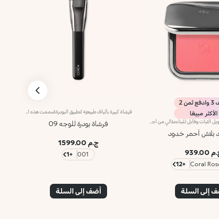
 ثمن 2
فرشاة كبيرة بألياف طبيعيّة لتطبيق البودرةصُممت هذه الفرشاة لتطبيق ودمج مختلف أنواع البودرة المضغوطة والسائبة.تُوفّر هذه الشعيرات الكثيفة إمكانية تطبيق المنتج بطريقة سهلة وسريعة لتتألّقي بإطلالة متجانسة. تمتاز الشعيرات الطبيعية عالية الجودة بنعومتها، وتسمح لك بدمج القوامات بلطف ودقّة للحصول على نتائج احترافية. تلتقط الشعيرات الاصطناعيّة المتماسكة الكميّة المناسبة من المنتج وتطبّقه بطريقة مثاليّة.علاوةً على ذلك، تمتاز الفرشاة بمقبض أسود غير لامع يضفي عليها طابعاً أنيقاً وعصرياً واحترافياً، كما تتباهى بحلقة معدنية تتشح باللون الرصاصي وتزدان بشعار العلامة KK المنقوش عليها ليزيدها رقياً. ويأتي المقبض بتصميم بيضاوي وعملي يسهّل استخدام الفرشاة ويزيد القدرة على التحكّم بها.
الأكثر مبيعًا
أحمر خدود بودرة طويل الثبات وقابل للبناءمثالي من أجل:إنعاش البشرة من الصباح حتى الليل مع توهج صحي لا يقاوم.يتميز لأنه:-يتميز بقوام بودرة مضغوطة مخملية فائقة الصباغة تضيف لمسة لون للوجه، تدوم حتى 12 ساعة.-يمتزج على البشرة فوراً، مانحاً شعوراً رائعاً بالراحة.-سهل الدمج، مما يتيح لك بناء اللون من خفيف إلى كثيف حسب الرغبة.-متوفر بتشطيبات مطفية ولامعة.التغليف العملي المزود بمرآة مدمجة يجعله مثالياً لتصحيح المكياج أثناء
فرشاة بودرة للوجه 09
د بلاش أحمر خدود
ج.م 1599.00
 939.00
+1
001
+12
 إلى السلة
أضف إلى السلة