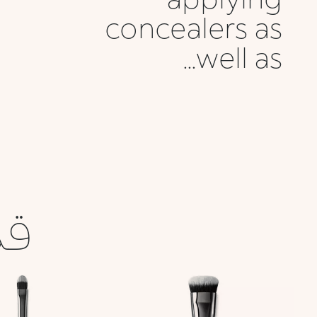
concealers as
well as...
قد