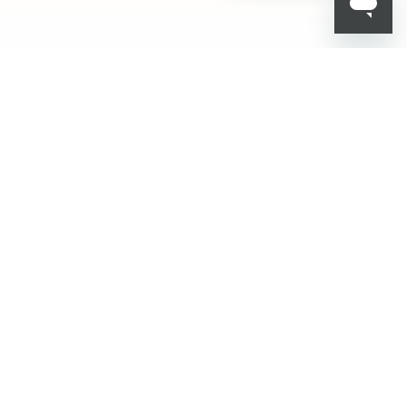
001
KIKO هل تبحث عن
فعاليات؟ أحدث الأخبار؟
عروض مذهلة؟
اشترك في نشرتنا
البريدية!
أدخل بريدك الإلكتروني
بعد قراءة وفهم سياسة الخصوصية، وأني قد تجاوزت 18 عامًا، وأدرك أن موافقتي