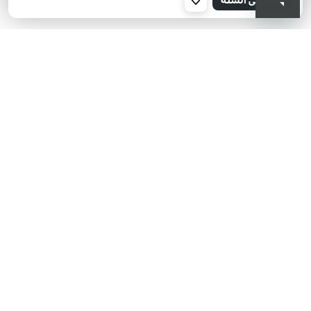
001
KIKO هل تبحث عن فعاليات؟
أحدث الأخبار؟ عروض مذهلة؟
اشترك في نشرتنا البريدية!
أدخل بريدك الإلكتروني
بعد قراءة وفهم سياسة الخصوصية، وأني قد تجاوزت 18 عامًا، وأدرك أن موافقتي
مجانية وقابلة للسحب في أي وقت وفقًا للتعليمات الواردة في سياسة الخصوصية،
ووفقًا للمادتين 6 و 7 من اللائحة العامة لحماية البيانات (GDPR)، أوافق على معالجة
بياناتي الشخصية من قبل KIKO S.p.A.
سياسة الخصوصية