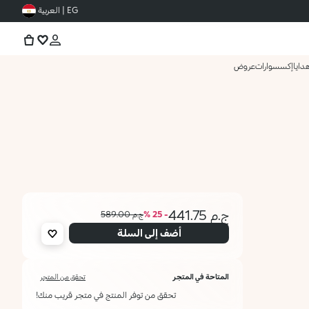
EG | العربية
دايا
إكسسوارات
عروض
ج.م 441.75
- 25 %
ج.م 589.00
أضف إلى السلة
المتاحة في المتجر
تحقق من المتجر
تحقق من توفر المنتج في متجر قريب منك!