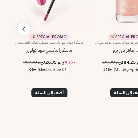
SPECIAL PROMO %
SPECIAL PRO
طلاء أظافر بلمسة احترافيّة مع لون مشرق يدوم حتى 7 أيام.يوفّر القوام السائل لطلاء الأظافر تحكّماً مثالياً أثناء الاستخدام ولمسةً احترافيّة تدوم حتى 7 أيام. يتم اختبار كلّ لون بدقة عالية لتحسين التغطية وإبراز تأثير الأصباغ إلى أقصى حدّ.ويأتي في عبوة جديدة وعصرية مصنوعة من الزجاج الشفاف مع غطاء أسود غير لامع. يتوفّر في 30 لوناً يناسب كافّة الإطلالات!علاوةً على ذلك، تمّ تزويده بأداة تطبيق مميزة تتمتّع بمقبض مريح وسهل الاستخدام، فتطلق الكمية المناسبة من المنتج لتطبيق دقيق واحترافي. وتُعدّ أداة التطبيق عبارة عن فرشاة تضمّ شعيرات مدوّرة يبلغ عددها 1000 وتتبع شكل الظفر لتوفّر تطبيقاً لا تشوبه شائبة.تحذير: يجب إبقاء المنتج بعيداً عن متناول الأطفال وعن مصادر الحرارة. ليس قابلاً للأكل.
ماسكارا ملوّنة مع أداة تطبيق مصغّرة لكثافة فائقة.تمتاز هذه الماسكارا بتركيبة تغطي الرموش وتزيد كثافتها بنسبة 200%*، كما تعززها بلونٍ حاد وثبات يدوم حتّى 10 ساعات**. لذلك تُعتبر من المستحضرات الثورية التي لا بدّ من اقتنائها للتألّق برموش كثيفة ورائعة الجمال.مواصفات المنتج:- يتمتّع بتركيبة سائلة ومرنة معزّزة بزيت الأرغان، للحصول على رموش ناعمة ومبهرة- يأتي بألوان رائجة ونابضة بالحياة، لتجرّبي إطلالات مختلفة في كلّ يوم- يحدد الرموش بدقة فائقة ويمنحك كثافة قابلة للتعديل، عن طريق تطبيق قدر ما تحتاجين من الطبقات- تلتقط فرشاة Hytrel المصغّرة المنتج وتوزّعه بالتساوي على كامل الرموش حتى تلك القصيرة والسفلية- يمتاز بتصميم أنيق وعملي للغايةتأثير Maxi Mod:- أفاد 95% من المستهلكات أنّ الرموش تبدو مكسوة بالكامل بهذا المنتج من الجذور حتّى الأطراف*- أفاد 95% من المستهلكات أنّ الفرشاة المصغّرة تضمن دقة فائقة***- أفاد 90% من المستهلكات أنّ الفرشاة المصغرة تلتقط جميع الرموش بدون استثناء حتّى أقصرها***- أفاد 90% من المستهلكات أنّ الفرشاة المصغّرة تلتقط الرموش من زاوية العين الداخلية حتّى الخارجية بدون أن تترك أي فراغات***- أفاد 90% من المستهلكات أنّ الفرشاة المصغّرة تزيد كثافة الرموش***
 أظافر باور برو
ماسكارا ماكسي مود كولورز
284
ج.م 726.75
ج.م 379.00
- 25 %
ج.م 969.00
+6
01 Electric Blue
+15
 إلى السلة
أضف إلى السلة