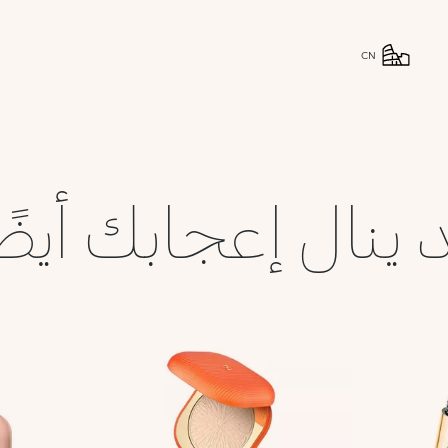
CN
 ينال إعجابك أيضً