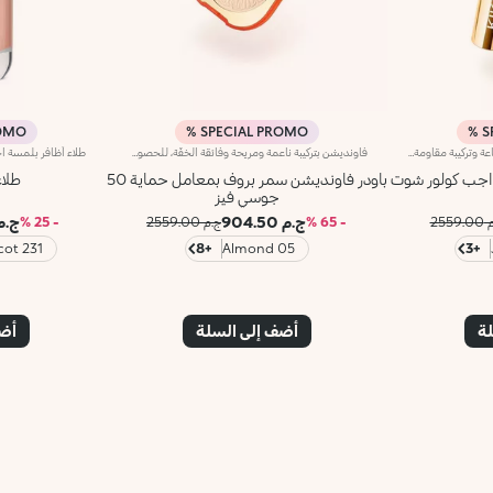
MO %
SPECIAL PROMO %
S
ماسكارا بتأثير مكثّف يدوم حتى 24 ساعة وتركيبة مقاومة للماء، لتتألّقي بإطلالة صيفية جذّابة بكل سهولة. مزايا المنتج: - يتمتّع بتركيبة سائلة سهلة التطبيق على الرموش والحواجب لإطلالة نابضة بالحيوية - يمتاز بلون كثيف وغني يسهل تعزيزه - يوفّر كثافة فائقة تدوم طويلاً - يمتاز بفرشاة إلاستومير لتوزيع الماسكارا بشكل متساوٍ على كامل الرموش
فاونديشن بتركيبة ناعمة ومريحة وفائقة الخفّة، للحصول على بشرة أحلامك المشرقة طوال فصل الصيف. فهو يوحّد لون البشرة ويُحسّن مظهرها، ويوفّر حماية فعّالة بفضل عامل الحماية Spf 50. مزايا المنتج: - يتميّز بتركيبة مضغوطة مقاومة للماء بعامل حماية Spf 50 - يمنح البشرة لمسة مخمليّة غير لامعة من أول تمريرة - يمكن استخدامه مبلّلاً أو جافّاً - يوفّر تغطية قابلة للتعزيز من متوسطة إلى كثيفة - يسهل دمجه، للحصول على نتيجة تلائم تفضيلاتك - يناسب البشرة العادية إلى المختلطة، وقد تمّ تعطيره بنفحات نابضة بالحيوية من البرتقال الأحمر واللوز الفاخر - يتميّز بتصميم نافر أيقوني- تمّ تزويده بأداة تطبيق مدمجة لرتوشة المكياج بسهولة أثناء التنقّل
واجب كولور شوت
باودر فاونديشن سمر بروف بمعامل حماية 50
طلاء
جوسي فيز
ج.م 904.50
ج.م .25
2559
- 65 %
ج.م 2559.00
- 25 %
231 Melting Apricot
+8
05 Almond
+3
لة
أضف إلى السلة
أضف