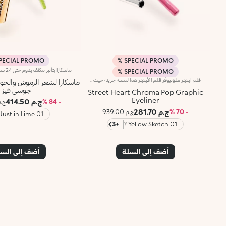
PECIAL PROMO %
SPECIAL PROMO %
SPECIAL PROMO %
قلم آيلاينر ملوّنيوفّر قلم الآيلاينر هذا لمسة جريئة حيث يحدّد العينين ويفتّحها مع لون نابض بالحيوية، كما يتيح لك ابتكار إطلالات متميّزة بمكياج عيون غرافيكي ساحر.مواصفات المنتج:يضمّ رأس تطبيق دقيقاً من اللباد، ليسهّل رسم الخطوط الرفيعة والمعقّدةيتمتّع بتركيبة سائلة ومرنة توفّر طبقة ناعمة وثابتة تجف بسرعةيوفّر لوناً غنياً بالأصباغ بتمريرة واحدةيمتاز بتصميم عملي لتوفير قدرة تحكّم عالية وسهولة أثناء التطبيق
ماسكارا لشعر الرموش والح
جوسي فيز
Street Heart Chroma Pop Graphic
Eyeliner
ج.م 414.50
- 84 %
ج.م .00
ج.م 281.70
- 70 %
ج.م 939.00
01 Just in Lime
+3
01 Yellow Sketch ?
أضف إلى السلة
أضف إلى الس