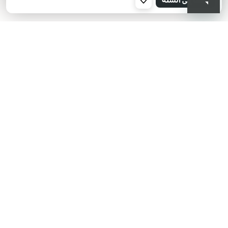
001
KIKO هل تبحث عن فعاليات؟
أحدث الأخبار؟ عروض مذهلة؟
اشترك في نشرتنا البريدية!
أدخل بريدك الإلكتروني
بعد قراءة وفهم سياسة الخصوصية، وأني قد تجاوزت 18 عامًا، وأدرك أن موافقتي
مجانية وقابلة للسحب في أي وقت وفقًا للتعليمات الواردة في سياسة الخصوصية،
ووفقًا للمادتين 6 و 7 من اللائحة العامة لحماية البيانات (GDPR)، أوافق على معالجة
بياناتي الشخصية من قبل KIKO S.p.A.
سياسة الخصوصية