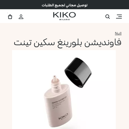
توصيل مجاني لجميع الطلبات
Null
فاونديشن بلورينغ سكين تينت