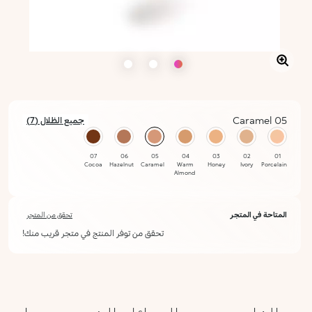
05 Caramel
جميع الظلال (7)
محدد
07
06
05
04
03
02
01
Cocoa
Hazelnut
Caramel
Warm
Honey
Ivory
Porcelain
Almond
المتاحة في المتجر
تحقق من المتجر
تحقق من توفر المنتج في متجر قريب منك!