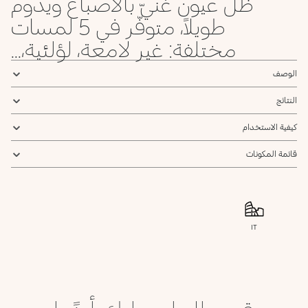
ظل عيون غنيّ بالأصباغ ويدوم
048
47
46
45
44
42
40
39
طويلاً، متوفّر في 5 لمسات
Satin
Metallic
Satin
Satin
Matte
Metallic
Metallic
Spring
Sky
Lilac
Eggplant
Cherry
Ballerina
Baby
Green
Blue
Red
Rose
Rose
مختلفة: غير لامعة، لؤلئية،...
محدد
54
53
52
051
50
49
الوصف
Matte
Sparkling
Metallic
Matte
Metallic
Black
Black
Silver
Blue
Blue
Teal
النتائج
كيفية الاستخدام
قائمة المكونات
IT