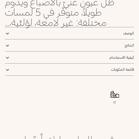
ظل عيون غنيّ بالأصباغ ويدوم
048
47
46
45
44
42
40
39
طويلاً، متوفّر في 5 لمسات
Satin
Metallic
Satin
Satin
Matte
Metallic
Metallic
Spring
Sky
Lilac
Eggplant
Cherry
Ballerina
Baby
Green
Blue
Red
Rose
Rose
مختلفة: غير لامعة، لؤلئية،...
54
53
52
051
50
49
الوصف
Matte
Sparkling
Metallic
Matte
Metallic
Black
Black
Silver
Blue
Blue
Teal
النتائج
كيفية الاستخدام
قائمة المكونات
IT