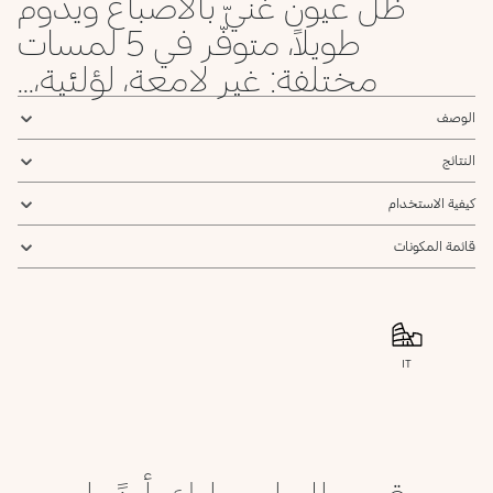
ظل عيون غنيّ بالأصباغ ويدوم
طويلاً، متوفّر في 5 لمسات
مختلفة: غير لامعة، لؤلئية،...
الوصف
النتائج
كيفية الاستخدام
قائمة المكونات
IT