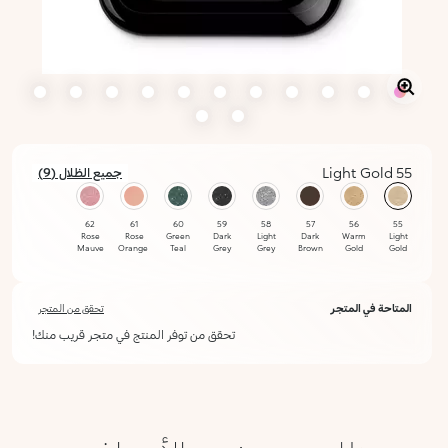
55 Light Gold
جميع الظلال (9)
محدد
62
61
60
59
58
57
56
55
Rose
Rose
Green
Dark
Light
Dark
Warm
Light
Mauve
Orange
Teal
Grey
Grey
Brown
Gold
Gold
63
المتاحة في المتجر
تحقق من المتجر
Intense
Pink
تحقق من توفر المنتج في متجر قريب منك!