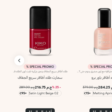
SPECIAL PROMO %
SPECIAL PRO
طلاء أظافر بلمسة احترافيّة مع لون مشرق يدوم حتى 7 أيام.يوفّر القوام السائل لطلاء الأظافر تحكّماً مثالياً أثناء الاستخدام ولمسةً احترافيّة تدوم حتى 7 أيام. يتم اختبار كلّ لون بدقة عالية لتحسين التغطية وإبراز تأثير الأصباغ إلى أقصى حدّ.ويأتي في عبوة جديدة وعصرية مصنوعة من الزجاج الشفاف مع غطاء أسود غير لامع. يتوفّر في 30 لوناً يناسب كافّة الإطلالات!علاوةً على ذلك، تمّ تزويده بأداة تطبيق مميزة تتمتّع بمقبض مريح وسهل الاستخدام، فتطلق الكمية المناسبة من المنتج لتطبيق دقيق واحترافي. وتُعدّ أداة التطبيق عبارة عن فرشاة تضمّ شعيرات مدوّرة يبلغ عددها 1000 وتتبع شكل الظفر لتوفّر تطبيقاً لا تشوبه شائبة.تحذير: يجب إبقاء المنتج بعيداً عن متناول الأطفال وعن مصادر الحرارة. ليس قابلاً للأكل.
طلاء أظافر سريع الجفاف.يتميّز بتركيبة تثبّت لون الطلاء في غضون ثوانٍ.يوفّر قوام الطلاء الناعم تطبيقاً خالية من الشوائب. يتميّز بتركيبة من مكوّنات تعزّز لمعان الطلاء لإضفاء لمسة فائقة الإشراق.يأتي المنتج بقارورة جديدة تبدو معاصرة وشفافة يعلوها غطاء باللون الأسود غير اللامع يزدان بشعار KK على الجهة العلوية منه. تمتاز الفرشاة بشعيرات طويلة وكثيفة تلتقط الكميّة المثاليّة من المنتج وتطبّقها بتجانس على الأظافر من دون ترك أي خطوط. يتمتّع طلاء الأظافر سريع الجفاف Smart Nail بحجم صغير يسهل حمله أثناء التنقّل لتوفّري عناية الصالونات لأظافرك على الدوام.يتوفّر في عدّة ألوان رائعة. صمّم كلّ لون لتعزيز أداء التطبيق والتغطية والألوان إلى أقصى حد.تحذير: قابل للاشتعال. يجب إبقاء المنتج بعيداً عن متناول الأطفال. لا يجوز بلعُه.
 أظافر باور برو
سمارت طلاء أظافر سريع الجفاف
284
ج.م 216.75
ج.م 379.00
- 25 %
ج.م 289.00
+95
02 Satin Light Beige
+15
 إلى السلة
أضف إلى السلة