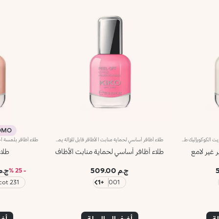
MO %
طلاء علوي للأظافر بتأثير غير لامع مع زيت الكوكويإليك طلاءً علوياً للأظافر بتأثير غير لامع. يتميّز بتركيبة معزّزة بزيت الكوكوي.ويحمي طلاء الأظافر ويُزيّنه بتأثير غير لامع يدوم أكثر من خمسة أيّام**.تمتاز أداة التطبيق بمقبض مريح يسهل التحكّم بها، كما تضمّ الفرشاة المسطّحة 1000 شعيرة شفّافة لتطبيق المنتج بسلاسة.يأتي المنتج في عبوة حصرية تمتاز بتصميم عصري وتضمّ قارورة زجاجية شفّافة مع غطاء فضي مزدان بشعار KK على الجهة العلوية منها. ويُستخدم للحصول على طلاء أظافر أنيق واحترافي.منتج مُختبر من قبل أطباء الجلد.تحذير: يجب إبقاء المنتج بعيداً عن متناول الأطفال. لا يجوز بلعُه.**اختبار تقييم ذاتي أجرته 28 امرأة من مختلف أنواع البشرة وألوانها على مدى 4 أسابيع.
طلاء أظافر أساسي لحماية منابت الأظافر قابل للإزالة يمتاز المنتج بقوام مبتكر يثبت بشكل مثالي على منابت الأظافر، لتكوين طبقة واقية سهلة الإزالة باستخدام تكنولوجيا Peel Off. فيحمي منابت الأظافر من التلطّخ أثناء تطبيق طلاء الأظافر.كما يمتاز بفرشاة رفيعة ودقيقة توفّر تطبيقاً بمنتهى الدقّة.
ر غير لامع
طلاء أظافر أساسي لحماية منابت الأظاف
طلاء
ج.م 509.00
ج.م .25
- 25 %
231 Melting Apricot
+1
001
لة
أضف إلى السلة
أضف