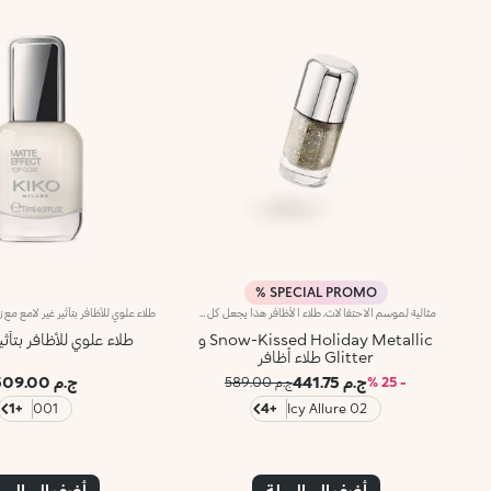
SPECIAL PROMO %
مثالية لموسم الاحتفالات، طلاء الأظافر هذا يجعل كل مانيكير مميزاً، يزين الأظافر بلون سائل لامع بتأثير معدني. لمسات معدنية وبراقة لإمكانيات لا نهائية.لماذا ستحبينه:- تركيبة غنية بالأصباغ واللآلئ تعكس الضوء وتمنح الأظافر تأثير جيل لامع- فرشاة ذات شعيرات طويلة ومستديرة تتبع شكل الظفر بدقة لتطبيق سريع وسهل- تمنح تغطية متساوية وإشراقة مذهلة بلمسة واحدة فقط- كل درجة تم معايرتها بدقة فائقة لتحسين انسيابية اللون وتغطيته وأدائه
Snow-Kissed Holiday Metallic و
طلاء علوي للأظافر بتأثي
Glitter طلاء أظافر
ج.م 441.75
ج.م 509.00
- 25 %
ج.م 589.00
+1
001
+4
02 Icy Allure
أضف إلى السلة
أضف إلى الس