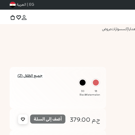
EG | العربية
دايا
إكسسوارات
عروض
جميع الظلال (2)
30
18
Black
Watermelon
ج.م 379.00
أضف إلى السلة