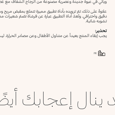
ويأتي في عبوة جديدة وعصرية مصنوعة من الزجاج الشفاف مع غطاء أسود غير لامع. يتوفّر 
علاوةً على ذلك، تمّ تزويده بأداة تطبيق مميزة تتمتّع بمقبض مريح
تشوبه شائبة.
تحذير:
يجب إبقاء المنتج بعيداً عن متناول الأطفال وعن مصادر الحرارة. ليس 
FR
 ينال إعجابك أيضً