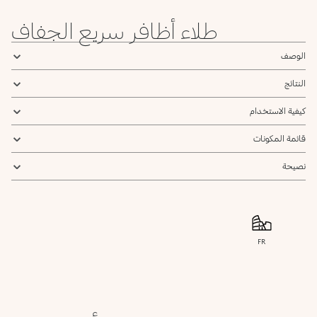
French
Tiffany
Grey
Lilac
Crimson
Taupe
Blue
طلاء أظافر سريع الجفاف
102
Peach
الوصف
French
النتائج
كيفية الاستخدام
قائمة المكونات
نصيحة
FR