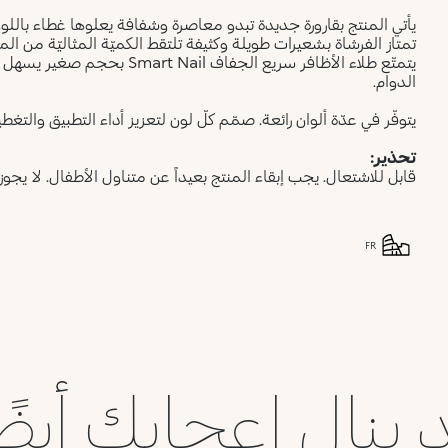
تمتاز الفرشاة بشعيرات طويلة وكثيفة تلتقط الكميّة المثاليّة من ا
يتمتّع طلاء الأظافر سريع الجفاف
الدوام.
يتوفّر في عدّة ألوان رائعة. صمّم كلّ لون لتعزيز أداء التطبيق والتغ
تحذير:
قابل للاشتعال. يجب إبقاء المنتج بعيداً عن متناول الأطفال. لا يجوز 
FR
 ينال إعجابك أيضً