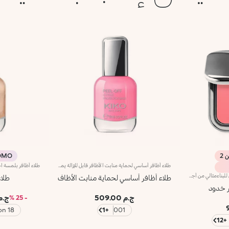
MO %
طلاء أظافر أساسي لحماية منابت الأظافر قابل للإزالة يمتاز المنتج بقوام مبتكر يثبت بشكل مثالي على منابت الأظافر، لتكوين طبقة واقية سهلة الإزالة باستخدام تكنولوجيا Peel Off. فيحمي منابت الأظافر من التلطّخ أثناء تطبيق طلاء الأظافر.كما يمتاز بفرشاة رفيعة ودقيقة توفّر تطبيقاً بمنتهى الدقّة.
أحمر خدود بودرة طويل الثبات وقابل للبناءمثالي من أجل:إنعاش البشرة من الصباح حتى الليل مع توهج صحي لا يقاوم.يتميز لأنه:-يتميز بقوام بودرة مضغوطة مخملية فائقة الصباغة تضيف لمسة لون للوجه، تدوم حتى 12 ساعة.-يمتزج على البشرة فوراً، مانحاً شعوراً رائعاً بالراحة.-سهل الدمج، مما يتيح لك بناء اللون من خفيف إلى كثيف حسب الرغبة.-متوفر بتشطيبات مطفية ولامعة.التغليف العملي المزود بمرآة مدمجة يجعله مثالياً لتصحيح المكياج أثناء
طلاء أظافر أساسي لحماية منابت الأظاف
طلاء
ر خدود
ج.م 509.00
ج.م .25
- 25 %
18 Watermelon
+1
001
+12