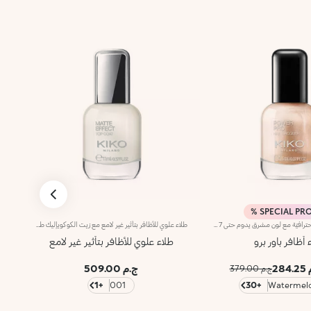
SPECIAL PRO
طلاء أظافر بلمسة احترافيّة مع لون مشرق يدوم حتى 7 أيام.يوفّر القوام السائل لطلاء الأظافر تحكّماً مثالياً أثناء الاستخدام ولمسةً احترافيّة تدوم حتى 7 أيام. يتم اختبار كلّ لون بدقة عالية لتحسين التغطية وإبراز تأثير الأصباغ إلى أقصى حدّ.ويأتي في عبوة جديدة وعصرية مصنوعة من الزجاج الشفاف مع غطاء أسود غير لامع. يتوفّر في 30 لوناً يناسب كافّة الإطلالات!علاوةً على ذلك، تمّ تزويده بأداة تطبيق مميزة تتمتّع بمقبض مريح وسهل الاستخدام، فتطلق الكمية المناسبة من المنتج لتطبيق دقيق واحترافي. وتُعدّ أداة التطبيق عبارة عن فرشاة تضمّ شعيرات مدوّرة يبلغ عددها 1000 وتتبع شكل الظفر لتوفّر تطبيقاً لا تشوبه شائبة.تحذير: يجب إبقاء المنتج بعيداً عن متناول الأطفال وعن مصادر الحرارة. ليس قابلاً للأكل.
طلاء علوي للأظافر بتأثير غير لامع مع زيت الكوكويإليك طلاءً علوياً للأظافر بتأثير غير لامع. يتميّز بتركيبة معزّزة بزيت الكوكوي.ويحمي طلاء الأظافر ويُزيّنه بتأثير غير لامع يدوم أكثر من خمسة أيّام**.تمتاز أداة التطبيق بمقبض مريح يسهل التحكّم بها، كما تضمّ الفرشاة المسطّحة 1000 شعيرة شفّافة لتطبيق المنتج بسلاسة.يأتي المنتج في عبوة حصرية تمتاز بتصميم عصري وتضمّ قارورة زجاجية شفّافة مع غطاء فضي مزدان بشعار KK على الجهة العلوية منها. ويُستخدم للحصول على طلاء أظافر أنيق واحترافي.منتج مُختبر من قبل أطباء الجلد.تحذير: يجب إبقاء المنتج بعيداً عن متناول الأطفال. لا يجوز بلعُه.**اختبار تقييم ذاتي أجرته 28 امرأة من مختلف أنواع البشرة وألوانها على مدى 4 أسابيع.
 أظافر باور برو
طلاء علوي للأظافر بتأثير غير لامع
284
ج.م 509.00
ج.م 379.00
+1
001
+30