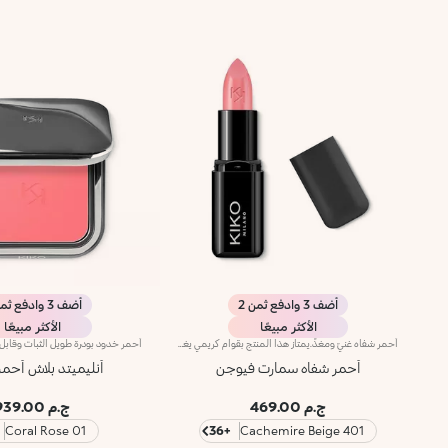
أضف 3 وادفع ثمن 2
أضف 3 وادفع ثمن 2
الأكثر مبيعًا
الأكثر مبيعًا
أحمر شفاه غنيّ ومغذٍّ.يمتاز هذا المنتج بقوام كريمي يغلّف الشفاه ويمنحها شعوراً بالراحة وينعّمها لوقت طويل.ينساب أحمر الشفاه بسلاسة ويَظهر اللون من التمريرة الأولى.يتوفّر في 36 لوناً فاقعاً تغطية متوسّطة إلى كاملة.منتج مُختبر من قبل أطباء الجلد.
أحمر شفاه سمارت فيوجن
أنليميتد بلاش أحم
ج.م 469.00
ج.م 939.00
01 Coral Rose
+36
401 Cachemire Beige