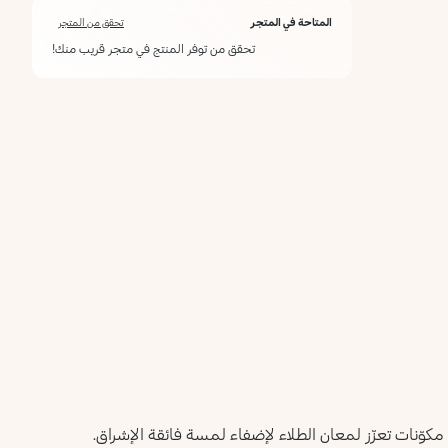
56
45
43
39
34
30
Greyish
Black
Silver
Vintage
Cool
Cobalt
المتاحة في المتجر
تحقق من المتجر
Taupe
Red
Gold
تحقق من توفر المنتج في متجر قريب منك!
محدد
79
75
71
67
66
57
Denim
Pastel
Orchid
Light
Fuchsia
Rosy
Grey
Lilac
Crimson
Taupe
Blue
102
101
84
Peach
White
Dark
French
French
Tiffany
من مكوّنات تعزّز لمعان الطلاء لإضفاء لمسة فائقة الإشراق.