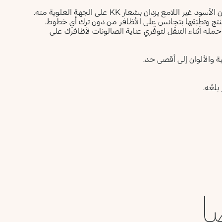
يأتي المنتج بقارورة جديدة تبدو معاصرة وشفافة يعلوها غطاء باللون الأسود غير اللامع يزدان بشعار KK على الجهة العلوية منه.
لمنتج وتطبّقها بتجانس على الأظافر من دون ترك أي خطوط.
 Smart Nail بحجم صغير يسهل حمله أثناء التنقّل لتوفّري عناية الصالونات لأظافرك على
طية والألوان إلى أقصى حد.
بلعُه.
ا